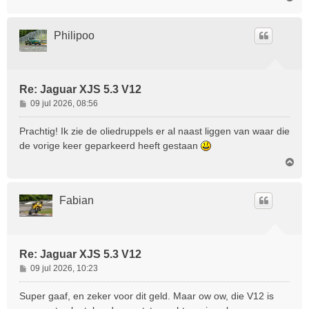
m
t
h
o
Philipoo
o
g
Re: Jaguar XJS 5.3 V12
B
09 jul 2026, 08:56
e
r
Prachtig! Ik zie de oliedruppels er al naast liggen van waar die
i
de vorige keer geparkeerd heeft gestaan
c
O
h
m
t
h
o
Fabian
o
g
Re: Jaguar XJS 5.3 V12
B
09 jul 2026, 10:23
e
r
Super gaaf, en zeker voor dit geld. Maar ow ow, die V12 is
i