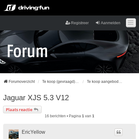
Registreer
Aanmelden
Forumoverzicht
Te koop (gevraagd) en commerciële topics
Te koop aangeboden auto's
Jaguar XJS 5.3 V12
Plaats reactie
16 berichten • Pagina
1
van
1
EricYellow