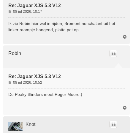
Re: Jaguar XJS 5.3 V12
B
08 jul 2026, 10:17
e
r
Ik zie Robin hier wel in rijden, Bremont nonchalant uit het
i
linker raampje hangend, platte pet op...
c
O
h
m
t
h
o
Robin
o
g
Re: Jaguar XJS 5.3 V12
B
08 jul 2026, 10:52
e
r
De Peaky Blinders meet Roger Moore:)
i
c
O
h
m
t
h
o
Knot
o
g