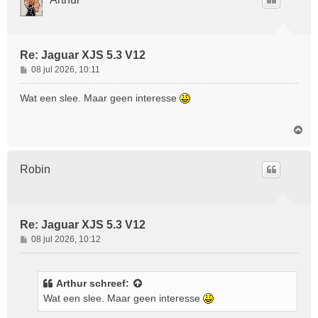
o
g
Re: Jaguar XJS 5.3 V12
B
08 jul 2026, 10:11
e
r
Wat een slee. Maar geen interesse
i
c
O
h
m
t
h
o
Robin
o
g
Re: Jaguar XJS 5.3 V12
B
08 jul 2026, 10:12
e
r
i
Arthur
schreef:
c
Wat een slee. Maar geen interesse
h
t