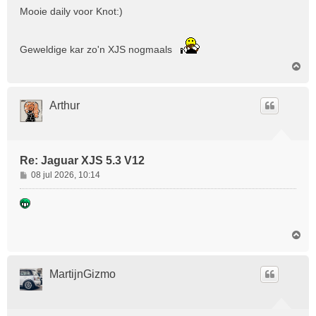
Mooie daily voor Knot:)
Geweldige kar zo'n XJS nogmaals
O
m
h
o
Arthur
o
g
Re: Jaguar XJS 5.3 V12
B
08 jul 2026, 10:14
e
r
i
c
O
h
m
t
h
o
MartijnGizmo
o
g