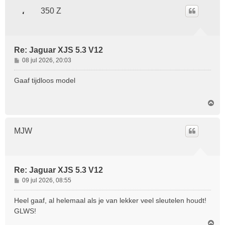
o
350 Z
o
g
Re: Jaguar XJS 5.3 V12
B
08 jul 2026, 20:03
e
r
Gaaf tijdloos model
i
c
O
h
m
t
h
o
MJW
o
g
Re: Jaguar XJS 5.3 V12
B
09 jul 2026, 08:55
e
r
Heel gaaf, al helemaal als je van lekker veel sleutelen houdt!
i
GLWS!
c
O
h