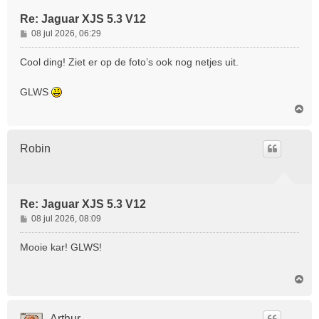
Re: Jaguar XJS 5.3 V12
B
08 jul 2026, 06:29
e
r
Cool ding! Ziet er op de foto’s ook nog netjes uit.
i
c
GLWS
h
O
t
m
h
o
Robin
o
g
Re: Jaguar XJS 5.3 V12
B
08 jul 2026, 08:09
e
r
Mooie kar! GLWS!
i
c
O
h
m
t
h
o
Arthur