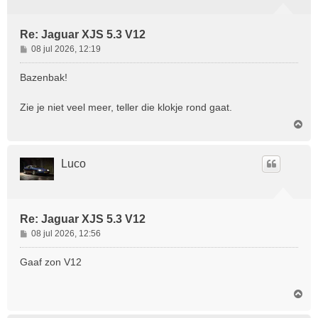
Re: Jaguar XJS 5.3 V12
B
08 jul 2026, 12:19
e
r
Bazenbak!
i
c
Zie je niet veel meer, teller die klokje rond gaat.
h
O
t
m
h
o
Luco
o
g
Re: Jaguar XJS 5.3 V12
B
08 jul 2026, 12:56
e
r
Gaaf zon V12
i
c
O
h
m
t
h