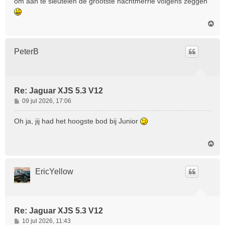
om aan te sleutelen de grootste nachtmerrie volgens zeggen
c
h
O
t
m
h
o
PeterB
o
g
Re: Jaguar XJS 5.3 V12
B
09 jul 2026, 17:06
e
r
Oh ja, jij had het hoogste bod bij Junior
i
c
O
h
m
t
h
o
EricYellow
o
g
Re: Jaguar XJS 5.3 V12
B
10 jul 2026, 11:43