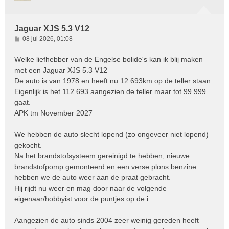
Jaguar XJS 5.3 V12
B
08 jul 2026, 01:08
e
r
Welke liefhebber van de Engelse bolide's kan ik blij maken
i
met een Jaguar XJS 5.3 V12
c
De auto is van 1978 en heeft nu 12.693km op de teller staan.
h
Eigenlijk is het 112.693 aangezien de teller maar tot 99.999
t
gaat.
APK tm November 2027
We hebben de auto slecht lopend (zo ongeveer niet lopend)
gekocht.
Na het brandstofsysteem gereinigd te hebben, nieuwe
brandstofpomp gemonteerd en een verse plons benzine
hebben we de auto weer aan de praat gebracht.
Hij rijdt nu weer en mag door naar de volgende
eigenaar/hobbyist voor de puntjes op de i.
Aangezien de auto sinds 2004 zeer weinig gereden heeft