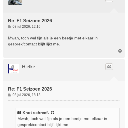
o
g
Re: F1 Seizoen 2026
B
08 jul 2026, 12:16
e
r
Mwah, toch wel fijn als je een beetje met elkaar in
i
gesprek/contact blijft lijkt me.
c
O
h
m
t
h
o
Hielke
o
g
Re: F1 Seizoen 2026
B
08 jul 2026, 18:13
e
r
i
Knot
schreef:
c
Mwah, toch wel fijn als je een beetje met elkaar in
h
gesprek/contact blijft lijkt me.
t