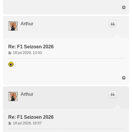
c
O
h
m
t
h
o
Arthur
o
g
Re: F1 Seizoen 2026
B
18 jul 2026, 13:33
e
r
i
c
O
h
m
t
h
o
Arthur
o
g
Re: F1 Seizoen 2026
B
18 jul 2026, 16:57
e