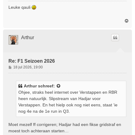
e
r
Leuke qauli
i
c
O
h
m
t
h
o
Arthur
o
g
Re: F1 Seizoen 2026
B
18 jul 2026, 19:00
e
r
i
Arthur
schreef:
c
Ohjee, straks heel internet over Verstappen en RBR
h
heen natuurlijk. Slipstream van Hadjar voor
t
Verstappen. En het hielp ook nog niet eens, staat ‘ie
nog 4e na de 1e run in Q3.
Moet mezelf ff corrigeren; Hadjar had een fikse gridstraf en
moest toch achteraan starten…