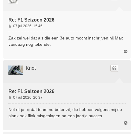
g
Re: F1 Seizoen 2026
B
07 jul 2026, 15:46
e
r
Zak zei wel dat als die een 3e auto mocht inschrijven hij Max
i
vandaag nog tekende.
c
O
h
m
t
h
o
Knot
o
g
Re: F1 Seizoen 2026
B
07 jul 2026, 20:37
e
r
Net of je bij dat team nu beter zit, die hebben volgens mij de
i
plank ook flink misgeslagen na een jaartje succes
c
O
h
m
t
h