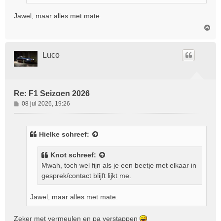
Jawel, maar alles met mate.
O
m
h
o
Luco
o
g
Re: F1 Seizoen 2026
B
08 jul 2026, 19:26
e
r
i
Hielke
schreef:
c
h
Knot
schreef:
t
Mwah, toch wel fijn als je een beetje met elkaar in
gesprek/contact blijft lijkt me.
Jawel, maar alles met mate.
Zeker met vermeulen en pa verstappen