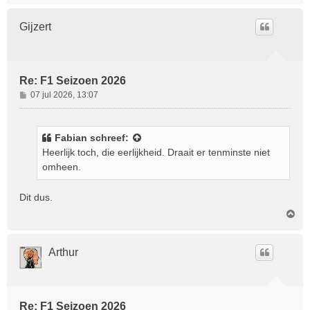
h
o
Gijzert
o
g
Re: F1 Seizoen 2026
B
07 jul 2026, 13:07
e
r
i
Fabian
schreef:
c
Heerlijk toch, die eerlijkheid. Draait er tenminste niet
h
omheen.
t
Dit dus.
O
m
h
o
Arthur
o
g
Re: F1 Seizoen 2026