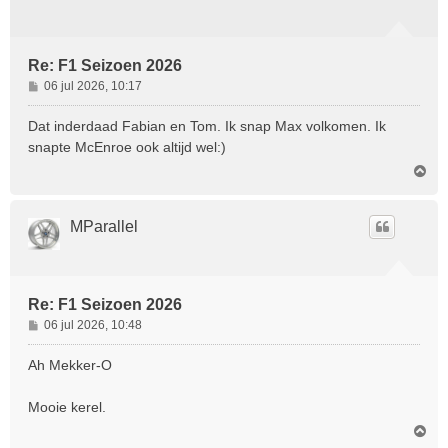
Re: F1 Seizoen 2026
B
06 jul 2026, 10:17
e
r
Dat inderdaad Fabian en Tom. Ik snap Max volkomen. Ik
i
snapte McEnroe ook altijd wel:)
c
O
h
m
t
h
o
MParallel
o
g
Re: F1 Seizoen 2026
B
06 jul 2026, 10:48
e
r
Ah Mekker-O
i
c
Mooie kerel.
h
O
t
m