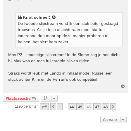
e
r
i
Knot
schreef:
c
De tweede slipstream vond ik een stuk beter geslaagd
h
trouwens. Als je toch al achteraan moet starten
t
inderdaad dan maar op deze manier proberen te
helpen, het siert hem zeker.
Max P2… machtige slipstream! In de Slomo zag je hoe dicht
bij Max was en toch full throttle blijven rijden!
Straks wordt leuk met Lando in inhaal mode, Russel een
stuck achter Kimi en de Ferrari’s ook competitief.
O
m
h
Plaats reactie
o
o
Pagina
46
van
48
1
44
45
46
47
48
Vorige
Volgen
1195 berichten
…
g
Ga naar