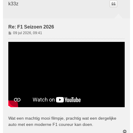
o
k33z
o
g
Re: F1 Seizoen 2026
B
09 jul 2026, 09:41
e
r
i
c
h
t
Wat een machtig mooi filmpje, prachtig wat een dergelijke
auto met een moderne F1 coureur kan doen.
O