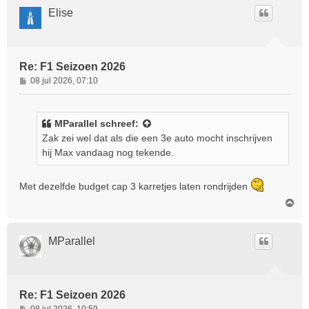
o
Elise
o
g
Re: F1 Seizoen 2026
B
08 jul 2026, 07:10
e
r
i
MParallel
schreef:
c
Zak zei wel dat als die een 3e auto mocht inschrijven
h
hij Max vandaag nog tekende.
t
Met dezelfde budget cap 3 karretjes laten rondrijden
O
m
h
o
MParallel
o
g
Re: F1 Seizoen 2026
B
08 jul 2026, 10:59