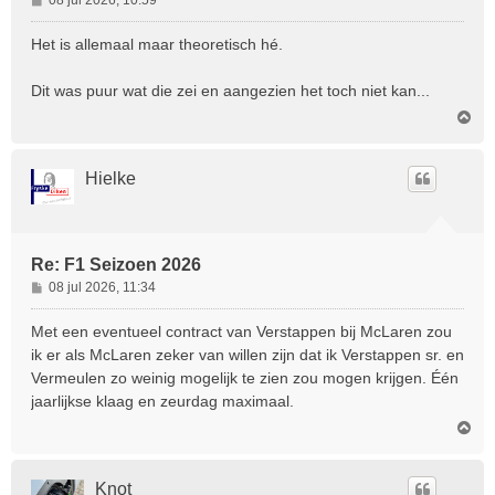
e
r
Het is allemaal maar theoretisch hé.
i
c
Dit was puur wat die zei en aangezien het toch niet kan...
h
O
t
m
h
o
Hielke
o
g
Re: F1 Seizoen 2026
B
08 jul 2026, 11:34
e
r
Met een eventueel contract van Verstappen bij McLaren zou
i
ik er als McLaren zeker van willen zijn dat ik Verstappen sr. en
c
Vermeulen zo weinig mogelijk te zien zou mogen krijgen. Één
h
jaarlijkse klaag en zeurdag maximaal.
t
O
m
h
o
Knot