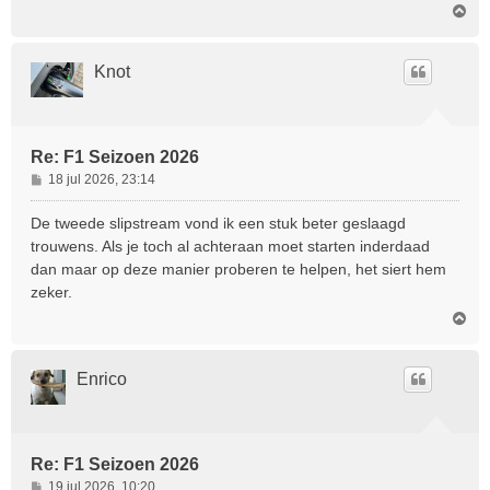
O
m
h
o
Knot
o
g
Re: F1 Seizoen 2026
B
18 jul 2026, 23:14
e
r
De tweede slipstream vond ik een stuk beter geslaagd
i
trouwens. Als je toch al achteraan moet starten inderdaad
c
dan maar op deze manier proberen te helpen, het siert hem
h
zeker.
t
O
m
h
o
Enrico
o
g
Re: F1 Seizoen 2026
B
19 jul 2026, 10:20