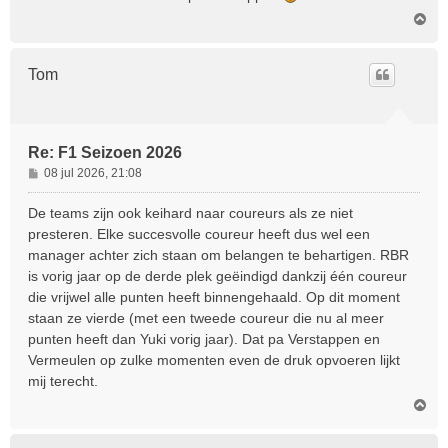
O
m
h
o
Tom
o
g
Re: F1 Seizoen 2026
B
08 jul 2026, 21:08
e
r
De teams zijn ook keihard naar coureurs als ze niet
i
presteren. Elke succesvolle coureur heeft dus wel een
c
manager achter zich staan om belangen te behartigen. RBR
h
is vorig jaar op de derde plek geëindigd dankzij één coureur
t
die vrijwel alle punten heeft binnengehaald. Op dit moment
staan ze vierde (met een tweede coureur die nu al meer
punten heeft dan Yuki vorig jaar). Dat pa Verstappen en
Vermeulen op zulke momenten even de druk opvoeren lijkt
mij terecht.
O
m
h