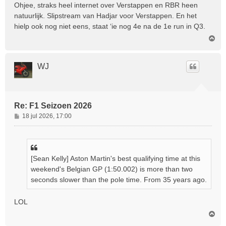
r
Ohjee, straks heel internet over Verstappen en RBR heen
i
natuurlijk. Slipstream van Hadjar voor Verstappen. En het
c
hielp ook nog niet eens, staat ‘ie nog 4e na de 1e run in Q3.
h
O
t
m
h
o
WJ
o
g
Re: F1 Seizoen 2026
B
18 jul 2026, 17:00
e
r
i
c
[Sean Kelly] Aston Martin's best qualifying time at this
h
weekend's Belgian GP (1:50.002) is more than two
t
seconds slower than the pole time. From 35 years ago.
LOL
O
m