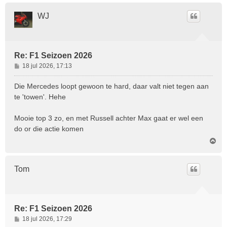
h
o
WJ
o
g
Re: F1 Seizoen 2026
B
18 jul 2026, 17:13
e
r
Die Mercedes loopt gewoon te hard, daar valt niet tegen aan
i
te 'towen'. Hehe
c
h
Mooie top 3 zo, en met Russell achter Max gaat er wel een
t
do or die actie komen
O
m
h
o
Tom
o
g
Re: F1 Seizoen 2026
B
18 jul 2026, 17:29