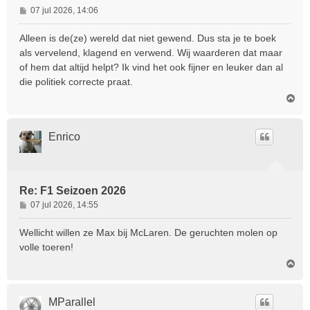
B
07 jul 2026, 14:06
e
r
Alleen is de(ze) wereld dat niet gewend. Dus sta je te boek
i
als vervelend, klagend en verwend. Wij waarderen dat maar
c
of hem dat altijd helpt? Ik vind het ook fijner en leuker dan al
h
die politiek correcte praat.
t
O
m
h
o
Enrico
o
g
Re: F1 Seizoen 2026
B
07 jul 2026, 14:55
e
r
Wellicht willen ze Max bij McLaren. De geruchten molen op
i
volle toeren!
c
O
h
m
t
h
o
MParallel
o