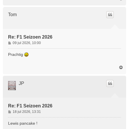
m
h
o
Tom
o
g
Re: F1 Seizoen 2026
B
09 jul 2026, 10:00
e
r
Prachtig
i
c
O
h
m
t
h
o
JP
o
g
Re: F1 Seizoen 2026
B
18 jul 2026, 13:31
e
r
Lewis pancake !
i