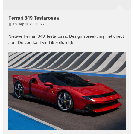
Ferrari 849 Testarossa
B
09 sep 2025, 23:27
e
r
Nieuwe Ferrari 849 Testarossa. Design spreekt mij niet direct
i
aan. De voorkant vind ik zelfs lelijk.
c
h
t