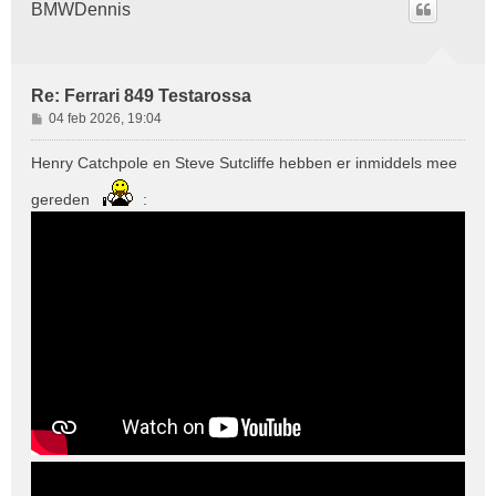
BMWDennis
o
g
Re: Ferrari 849 Testarossa
B
04 feb 2026, 19:04
e
r
Henry Catchpole en Steve Sutcliffe hebben er inmiddels mee
i
c
gereden
:
h
t