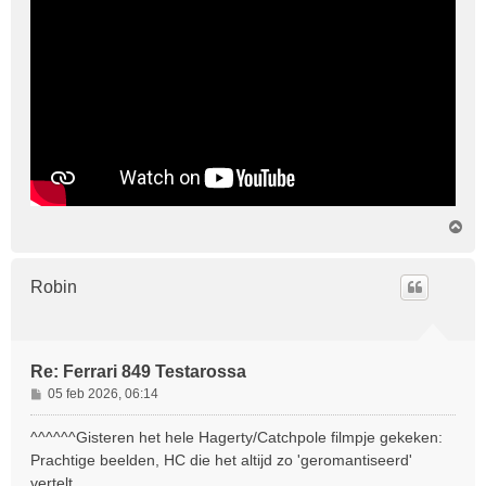
O
m
h
o
Robin
o
g
Re: Ferrari 849 Testarossa
B
05 feb 2026, 06:14
e
r
^^^^^^Gisteren het hele Hagerty/Catchpole filmpje gekeken:
i
Prachtige beelden, HC die het altijd zo 'geromantiseerd'
c
vertelt.