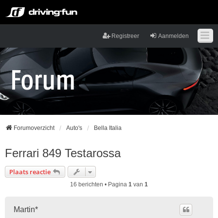
Registreer
Aanmelden
Forumoverzicht
Auto's
Bella Italia
Ferrari 849 Testarossa
Plaats reactie
16 berichten • Pagina
1
van
1
Martin*