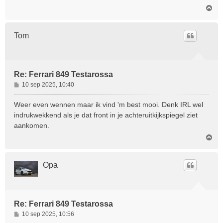
c
O
h
m
t
h
o
Tom
o
g
Re: Ferrari 849 Testarossa
B
10 sep 2025, 10:40
e
r
Weer even wennen maar ik vind 'm best mooi. Denk IRL wel
i
indrukwekkend als je dat front in je achteruitkijkspiegel ziet
c
aankomen.
h
O
t
m
h
o
Opa
o
g
Re: Ferrari 849 Testarossa
B
10 sep 2025, 10:56
e