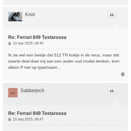
m
h
o
Knot
o
g
Re: Ferrari 849 Testarossa
B
10 sep 2025, 08:40
e
r
Ik zie wel een beetje dat 512 TR knikje in de neus, maar dat
i
zwarte deel doet mij aan een ander oud model denken, kom
c
alleen ff niet op type/naam...
h
O
t
m
h
o
Sabberjoch
o
g
Re: Ferrari 849 Testarossa
B
10 sep 2025, 08:47
e
r