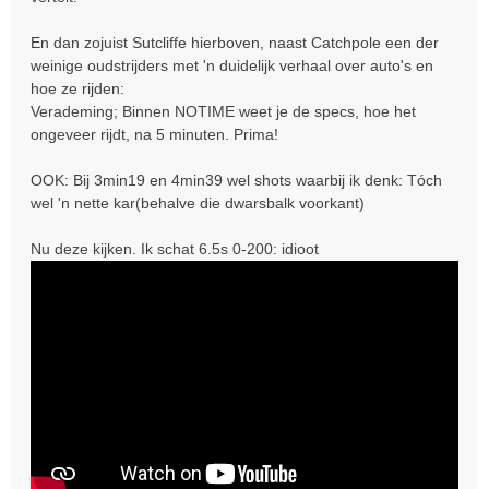
h
t
En dan zojuist Sutcliffe hierboven, naast Catchpole een der
weinige oudstrijders met 'n duidelijk verhaal over auto's en
hoe ze rijden:
Verademing; Binnen NOTIME weet je de specs, hoe het
ongeveer rijdt, na 5 minuten. Prima!
OOK: Bij 3min19 en 4min39 wel shots waarbij ik denk: Tóch
wel 'n nette kar(behalve die dwarsbalk voorkant)
Nu deze kijken. Ik schat 6.5s 0-200: idioot