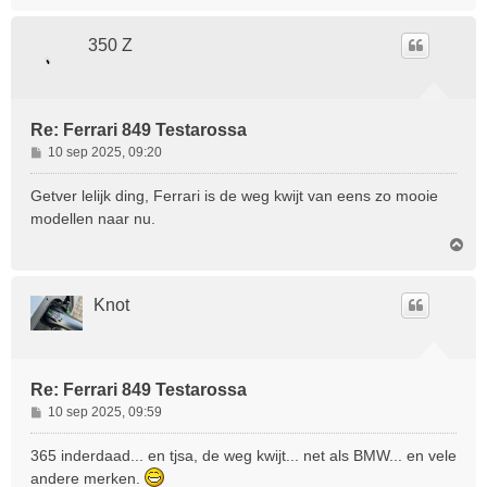
m
t
h
o
350 Z
o
g
Re: Ferrari 849 Testarossa
B
10 sep 2025, 09:20
e
r
Getver lelijk ding, Ferrari is de weg kwijt van eens zo mooie
i
modellen naar nu.
c
O
h
m
t
h
o
Knot
o
g
Re: Ferrari 849 Testarossa
B
10 sep 2025, 09:59
e
r
365 inderdaad... en tjsa, de weg kwijt... net als BMW... en vele
i
andere merken.