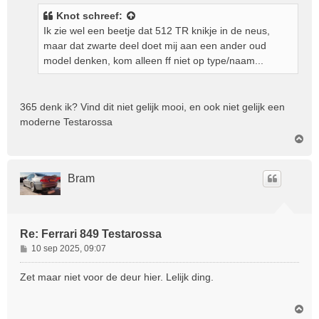
i
Knot
schreef:
c
Ik zie wel een beetje dat 512 TR knikje in de neus,
h
maar dat zwarte deel doet mij aan een ander oud
t
model denken, kom alleen ff niet op type/naam...
365 denk ik? Vind dit niet gelijk mooi, en ook niet gelijk een
moderne Testarossa
O
m
h
o
Bram
o
g
Re: Ferrari 849 Testarossa
B
10 sep 2025, 09:07
e
r
Zet maar niet voor de deur hier. Lelijk ding.
i
c
O
h