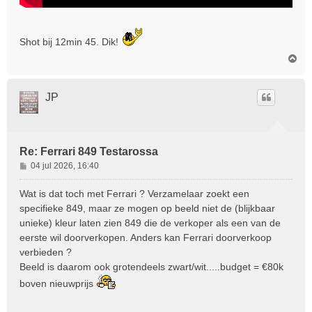
Shot bij 12min 45. Dik!
O
m
h
o
JP
o
g
Re: Ferrari 849 Testarossa
B
04 jul 2026, 16:40
e
r
Wat is dat toch met Ferrari ? Verzamelaar zoekt een
i
specifieke 849, maar ze mogen op beeld niet de (blijkbaar
c
unieke) kleur laten zien 849 die de verkoper als een van de
h
eerste wil doorverkopen. Anders kan Ferrari doorverkoop
t
verbieden ?
Beeld is daarom ook grotendeels zwart/wit.....budget = €80k
boven nieuwprijs