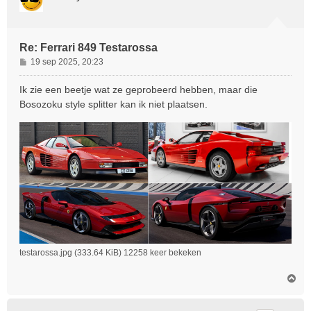
Re: Ferrari 849 Testarossa
B
19 sep 2025, 20:23
e
r
Ik zie een beetje wat ze geprobeerd hebben, maar die
i
Bosozoku style splitter kan ik niet plaatsen.
c
h
t
testarossa.jpg (333.64 KiB) 12258 keer bekeken
O
m
h
o