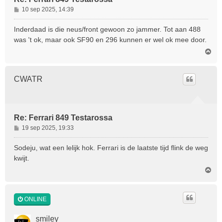
B
10 sep 2025, 14:39
e
r
Inderdaad is die neus/front gewoon zo jammer. Tot aan 488
i
was 't ok, maar ook SF90 en 296 kunnen er wel ok mee door.
c
O
h
m
t
h
o
CWATR
o
g
Re: Ferrari 849 Testarossa
B
19 sep 2025, 19:33
e
r
Sodeju, wat een lelijk hok. Ferrari is de laatste tijd flink de weg
i
kwijt.
c
O
h
m
t
h
o
ONLINE
o
g
smiley