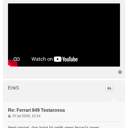
O
m
h
o
ErikS
o
g
Re: Ferrari 849 Testarossa
B
07 jul 2026, 13:14
e
r
Heel simpel, dan krijgt hij gelijk geen ferrari's meer.