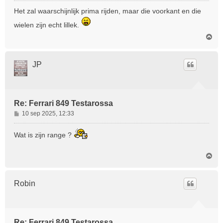
r
Het zal waarschijnlijk prima rijden, maar die voorkant en die
i
wielen zijn echt lillek.
c
h
O
m
t
h
o
JP
o
g
Re: Ferrari 849 Testarossa
B
10 sep 2025, 12:33
e
r
Wat is zijn range ?
i
c
O
h
m
t
h
o
Robin
o
g
Re: Ferrari 849 Testarossa