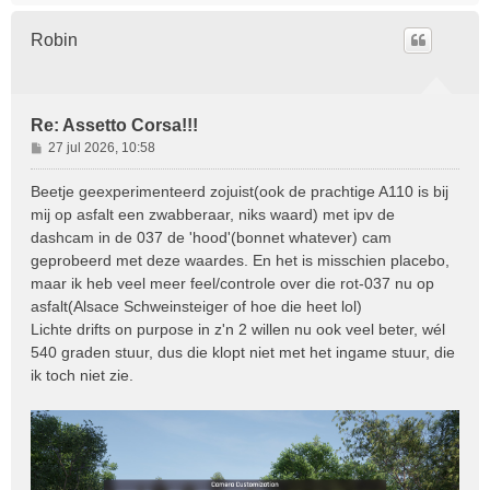
h
o
Robin
o
g
Re: Assetto Corsa!!!
B
27 jul 2026, 10:58
e
r
Beetje geexperimenteerd zojuist(ook de prachtige A110 is bij
i
mij op asfalt een zwabberaar, niks waard) met ipv de
c
dashcam in de 037 de 'hood'(bonnet whatever) cam
h
geprobeerd met deze waardes. En het is misschien placebo,
t
maar ik heb veel meer feel/controle over die rot-037 nu op
asfalt(Alsace Schweinsteiger of hoe die heet lol)
Lichte drifts on purpose in z'n 2 willen nu ook veel beter, wél
540 graden stuur, dus die klopt niet met het ingame stuur, die
ik toch niet zie.