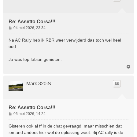
Re: Assetto Corsa!!!
B
04 mei 2026, 23:34
e
r
Na AC Rally heb ik RBR weer verwijderd das toch wel heel
i
oud.
c
h
Ja was top fabian genieten.
t
O
m
h
o
Mark 320iS
o
g
Re: Assetto Corsa!!!
B
06 mei 2026, 14:24
e
r
Gisteren ook al ff in de chat gevraagd, maar misschien dat
i
iemand anders hier wel de oplossing weet. Bij AC rally is de
c