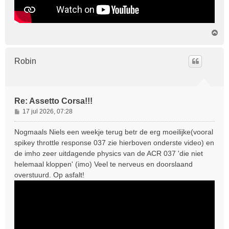
O
m
h
o
Robin
o
g
Re: Assetto Corsa!!!
B
17 jul 2026, 07:28
e
r
Nogmaals Niels een weekje terug betr de erg moeilijke(vooral
i
spikey throttle response 037 zie hierboven onderste video) en
c
de imho zeer uitdagende physics van de ACR 037 'die niet
h
helemaal kloppen' (imo) Veel te nerveus en doorslaand
t
overstuurd. Op asfalt!