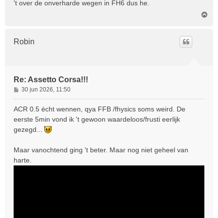
't over de onverharde wegen in FH6 dus he.
O
m
h
o
Robin
o
g
Re: Assetto Corsa!!!
B
30 jun 2026, 11:50
e
r
ACR 0.5 écht wennen, qya FFB /fhysics soms weird. De
i
eerste 5min vond ik 't gewoon waardeloos/frusti eerlijk
c
gezegd...
h
t
Maar vanochtend ging 't beter. Maar nog niet geheel van
harte.