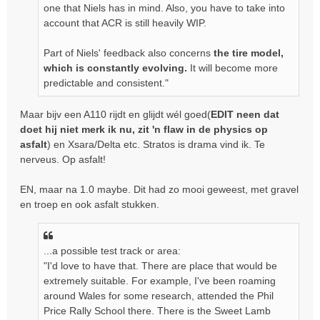
one that Niels has in mind. Also, you have to take into
account that ACR is still heavily WIP.
Part of Niels' feedback also concerns
the tire model,
which is constantly evolving.
It will become more
predictable and consistent."
Maar bijv een A110 rijdt en glijdt wél goed(
EDIT neen dat
doet hij niet merk ik nu, zit 'n flaw in de physics op
asfalt
) en Xsara/Delta etc. Stratos is drama vind ik. Te
nerveus. Op asfalt!
EN, maar na 1.0 maybe. Dit had zo mooi geweest, met gravel
en troep en ook asfalt stukken.
...a possible test track or area:
"I'd love to have that. There are place that would be
extremely suitable. For example, I've been roaming
around Wales for some research, attended the Phil
Price Rally School there. There is the Sweet Lamb