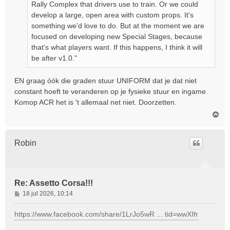
Rally Complex that drivers use to train. Or we could
develop a large, open area with custom props. It's
something we'd love to do. But at the moment we are
focused on developing new Special Stages, because
that's what players want. If this happens, I think it will
be after v1.0."
EN graag óók die graden stuur UNIFORM dat je dat niet
constant hoeft te veranderen op je fysieke stuur en ingame.
Komop ACR het is 't allemaal net niet. Doorzetten.
O
m
h
o
Robin
o
g
Re: Assetto Corsa!!!
B
18 jul 2026, 10:14
e
r
https://www.facebook.com/share/1LrJo5wR ... tid=wwXIfr
i