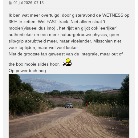
B
01 jul 2026, 07:13
e
r
Ik ben wat meer overtuigd, door gisteravond de WETNESS op
i
35% te zetten. Wel FAST track. Niet alleen staat 't
c
mooier(visueel dus imo) , het rijdt en glijdt ook 'eerlijker'
h
authentieker en een meer natuurgetrouwe physics, geen
t
slip/grip abrubtheid meer, maar vloeiender. Misschien niet
voor toptijden, maar wel veel leuker.
Niet de grootste fan geweest van de Integrale, maar out of
the box mooie slides hoor.
Op power toch nog.