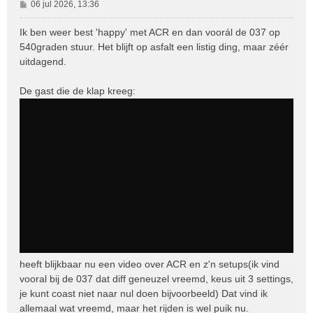
B
06 jul 2026, 13:36
e
r
Ik ben weer best 'happy' met ACR en dan voorál de 037 op
i
540graden stuur. Het blijft op asfalt een listig ding, maar zéér
c
uitdagend.
h
t
De gast die de klap kreeg:
heeft blijkbaar nu een video over ACR en z'n setups(ik vind
vooral bij de 037 dat diff geneuzel vreemd, keus uit 3 settings,
je kunt coast niet naar nul doen bijvoorbeeld) Dat vind ik
allemaal wat vreemd, maar het rijden is wel puik nu.