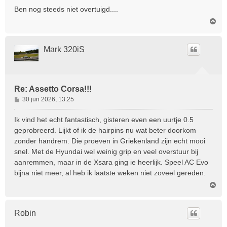
Ben nog steeds niet overtuigd....
O
m
h
o
Mark 320iS
o
g
Re: Assetto Corsa!!!
B
30 jun 2026, 13:25
e
r
Ik vind het echt fantastisch, gisteren even een uurtje 0.5
i
geprobreerd. Lijkt of ik de hairpins nu wat beter doorkom
c
zonder handrem. Die proeven in Griekenland zijn echt mooi
h
snel. Met de Hyundai wel weinig grip en veel overstuur bij
t
aanremmen, maar in de Xsara ging ie heerlijk. Speel AC Evo
bijna niet meer, al heb ik laatste weken niet zoveel gereden.
O
m
h
o
Robin
o
g