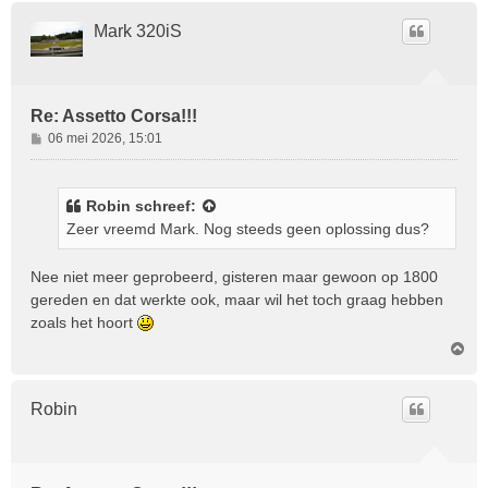
h
o
Mark 320iS
o
g
Re: Assetto Corsa!!!
B
06 mei 2026, 15:01
e
r
i
Robin
schreef:
c
Zeer vreemd Mark. Nog steeds geen oplossing dus?
h
t
Nee niet meer geprobeerd, gisteren maar gewoon op 1800
gereden en dat werkte ook, maar wil het toch graag hebben
zoals het hoort
O
m
h
o
Robin
o
g