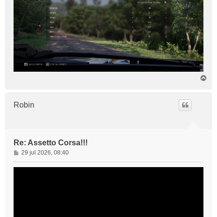
O
m
h
o
Robin
o
g
Re: Assetto Corsa!!!
B
29 jul 2026, 08:40
e
r
i
c
h
t