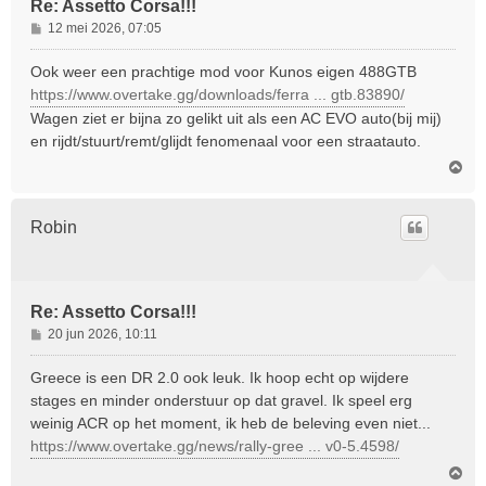
Re: Assetto Corsa!!!
B
12 mei 2026, 07:05
e
r
Ook weer een prachtige mod voor Kunos eigen 488GTB
i
https://www.overtake.gg/downloads/ferra ... gtb.83890/
c
Wagen ziet er bijna zo gelikt uit als een AC EVO auto(bij mij)
h
en rijdt/stuurt/remt/glijdt fenomenaal voor een straatauto.
t
O
m
h
o
Robin
o
g
Re: Assetto Corsa!!!
B
20 jun 2026, 10:11
e
r
Greece is een DR 2.0 ook leuk. Ik hoop echt op wijdere
i
stages en minder onderstuur op dat gravel. Ik speel erg
c
weinig ACR op het moment, ik heb de beleving even niet...
h
https://www.overtake.gg/news/rally-gree ... v0-5.4598/
t
O