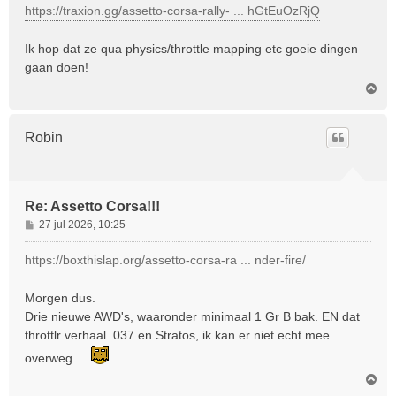
c
https://traxion.gg/assetto-corsa-rally- ... hGtEuOzRjQ
h
t
Ik hop dat ze qua physics/throttle mapping etc goeie dingen
gaan doen!
O
m
h
o
Robin
o
g
Re: Assetto Corsa!!!
B
27 jul 2026, 10:25
e
r
https://boxthislap.org/assetto-corsa-ra ... nder-fire/
i
c
Morgen dus.
h
Drie nieuwe AWD's, waaronder minimaal 1 Gr B bak. EN dat
t
throttlr verhaal. 037 en Stratos, ik kan er niet echt mee
overweg....
O
m