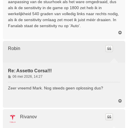
aanpassing van de stuurhoek als het ware omgedraaid, dus
h
als ik de sensitivity in de game op 1800 zet heb ik in
t
werkelijkheid 540 graden van volledig links naar rechts nodig,
als ik de sensitivity omlaag zet moet ik juist méér draaien. In
Fanalab staat de sensitivity nu op 'Auto'.
O
m
h
o
Robin
o
g
Re: Assetto Corsa!!!
B
06 mei 2026, 14:27
e
r
Zeer vreemd Mark. Nog steeds geen oplossing dus?
i
c
O
h
m
t
h
o
Rivanov
o
g