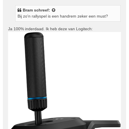
r
i
Bram
schreef:
c
Bij zo'n rallyspel is een handrem zeker een must?
h
t
Ja 100% inderdaad. Ik heb deze van Logitech: