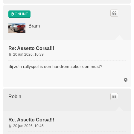
m
h
o
ONLINE
o
g
Bram
Re: Assetto Corsa!!!
B
20 jun 2026, 10:39
e
r
Bij zo'n rallyspel is een handrem zeker een must?
i
c
O
h
m
t
h
o
Robin
o
g
Re: Assetto Corsa!!!
B
20 jun 2026, 10:45
e