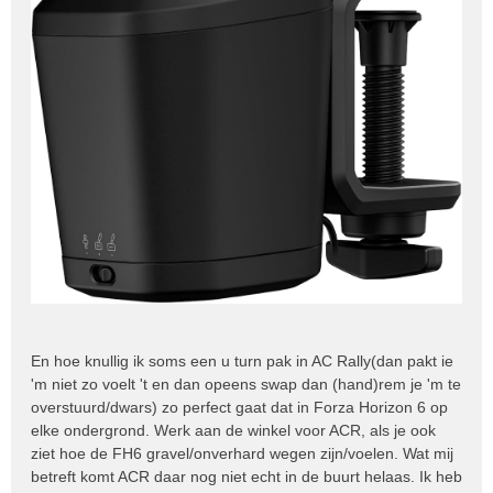
En hoe knullig ik soms een u turn pak in AC Rally(dan pakt ie
'm niet zo voelt 't en dan opeens swap dan (hand)rem je 'm te
overstuurd/dwars) zo perfect gaat dat in Forza Horizon 6 op
elke ondergrond. Werk aan de winkel voor ACR, als je ook
ziet hoe de FH6 gravel/onverhard wegen zijn/voelen. Wat mij
betreft komt ACR daar nog niet echt in de buurt helaas. Ik heb