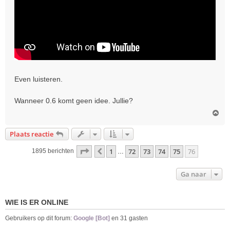
Even luisteren.
Wanneer 0.6 komt geen idee. Jullie?
O
m
h
Plaats reactie
o
o
Pagina
76
van
76
1
72
73
74
75
76
Vorige
1895 berichten
…
g
Ga naar
WIE IS ER ONLINE
Gebruikers op dit forum:
Google [Bot]
en 31 gasten