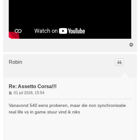
O
m
h
o
Robin
o
g
Re: Assetto Corsa!!!
B
01 jul 2026, 15:54
e
r
Vanavond 540 eens proberen, maar die non synchronisatie
i
real life vs in game stuur vind ik niks
c
h
t