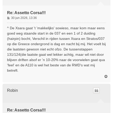
Re: Assetto Corsa!!!
B
30 jun 2026, 13:36
e
r
^ De Xsara gaat 't 'makkelijks' sowieso, maar kom maar eens
i
goed weg staande start in de 037 en een 1 of 2 duiding
c
(hairpin) bocht, Verschil in rijden tussen Xsara en Stratos/037
h
op die Greece ondergrond is dag en nacht bij mij. Het voelt bij
t
die laatsten gewoon niet echt ofzo. De tussenstappen
131/124(die laatste gaat wel lekker achtig, maar wil niet door
blijven driften alsof er 'n 10-20% naar de voorwielen gaat qua
'feel' en de A110 is wel het beste van de RWD's wat mij
betreft.
O
m
h
o
Robin
o
g
Re: Assetto Corsa!!!