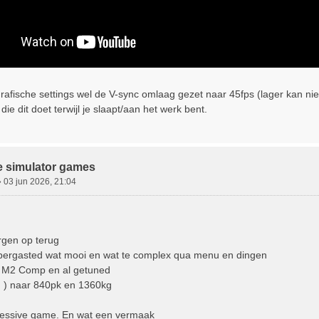
rafische settings wel de V-sync omlaag gezet naar 45fps (lager kan niet ge
 die dit doet terwijl je slaapt/aan het werk bent.
e simulator games
»
03 jun 2026, 21:04
rgen op terug
bbergasted wat mooi en wat te complex qua menu en dingen
 M2 Comp en al getuned
 ) naar 840pk en 1360kg
essive game. En wat een vermaak