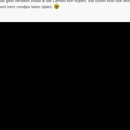
wat geld verdient zodat ik die Lambo kon kopen, dat tunen kost ook iets
stent hem rondjes laten rijden.