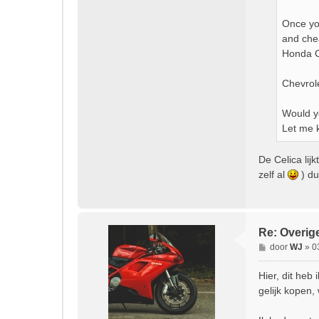
Once you
and che
Honda Ci
Chevrole
Would yo
Let me 
De Celica li
zelf al
) du
Re: Overig
B
door
WJ
»
0
e
r
Hier, dit heb
i
gelijk kopen, 
c
h