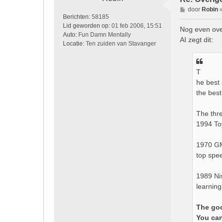
B
door
Robin
Berichten:
58185
e
Lid geworden op:
01 feb 2006, 15:51
r
Nog even over
Auto:
Fun Damn Mentally
i
AI zegt dit:
Locatie:
Ten zuiden van Stavanger
c
h
t
T
he best 
the best
The thre
1994 To
1970 GMC
top spe
1989 Nis
learning
The goo
You can