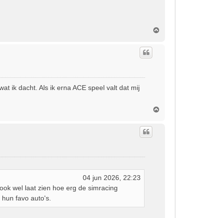
O
m
h
o
o
g
t ik dacht. Als ik erna ACE speel valt dat mij
O
m
h
o
o
g
04 jun 2026, 22:23
ook wel laat zien hoe erg de simracing
hun favo auto's.