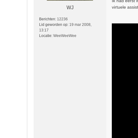
Ik had eerst 
t
virtuele assi
WJ
Berichten:
12236
Lid geworden op:
19 mar 2008,
13:17
Locatie:
WeeWeeWee