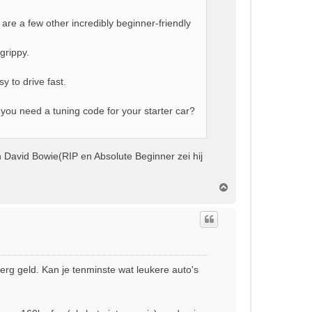
are a few other incredibly beginner-friendly
grippy.
y to drive fast.
o you need a tuning code for your starter car?
 David Bowie(RIP en Absolute Beginner zei hij
O
m
h
o
o
g
erg geld. Kan je tenminste wat leukere auto's