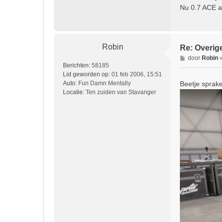
Nu 0.7 ACE a
Robin
Re: Overig
B
door
Robin
Berichten:
58185
e
Lid geworden op:
01 feb 2006, 15:51
r
Auto:
Fun Damn Mentally
Beetje sprake
i
Locatie:
Ten zuiden van Stavanger
c
h
t