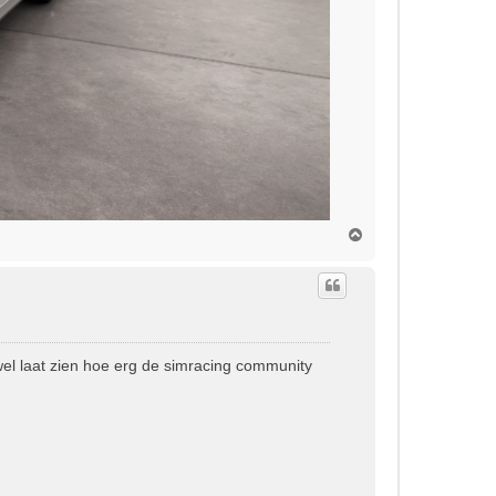
O
m
h
o
o
g
wel laat zien hoe erg de simracing community