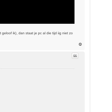
loof ik), dan staat je pc al die tijd iig niet zo
O
m
h
o
o
g