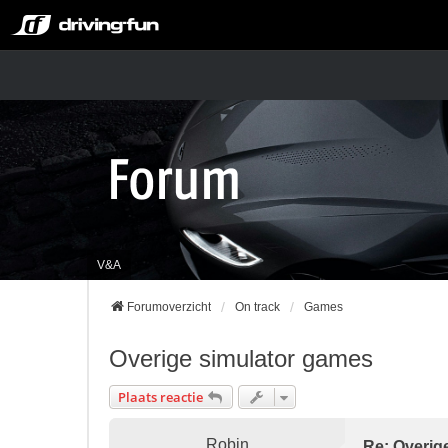
V&A
Forumoverzicht
On track
Games
Overige simulator games
Plaats reactie
Robin
Re: Overig