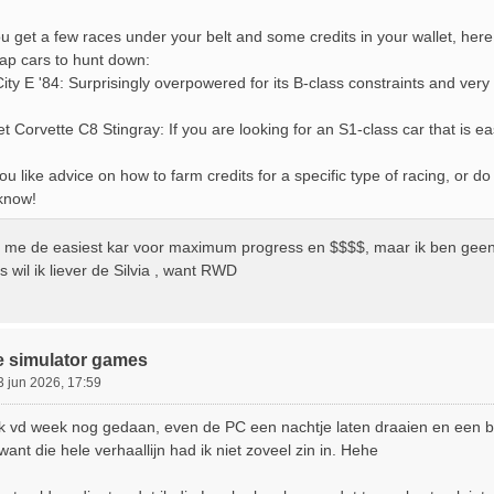
 get a few races under your belt and some credits in your wallet, here 
ap cars to hunt down:
ty E '84: Surprisingly overpowered for its B-class constraints and very 
t Corvette C8 Stingray: If you are looking for an S1-class car that is eas
u like advice on how to farm credits for a specific type of racing, or d
know!
jkt me de easiest kar voor maximum progress en $$$$, maar ik ben geen
s wil ik liever de Silvia , want RWD
e simulator games
3 jun 2026, 17:59
 ik vd week nog gedaan, even de PC een nachtje laten draaien en een b
want die hele verhaallijn had ik niet zoveel zin in. Hehe