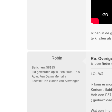
Ik heb in de g
te knallen als
Robin
Re: Overig
B
door
Robin
Berichten:
58185
e
Lid geworden op:
01 feb 2006, 15:51
r
LOL WJ
Auto:
Fun Damn Mentally
i
Locatie:
Ten zuiden van Stavanger
c
ik kom er mo
h
Kortom : fla
t
Heb een F87
( gedownload
Wat een impr