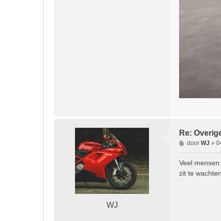
Re: Overig
B
door
WJ
»
0
e
r
Veel mensen z
i
zit te wacht
c
h
t
WJ