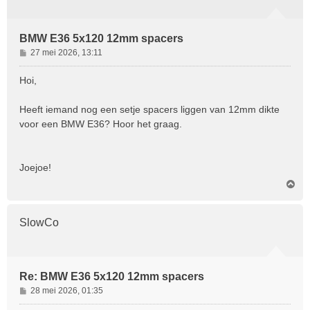
BMW E36 5x120 12mm spacers
B
27 mei 2026, 13:11
e
r
Hoi,
i
c
Heeft iemand nog een setje spacers liggen van 12mm dikte
h
voor een BMW E36? Hoor het graag.
t
Joejoe!
O
m
h
o
SlowCo
o
g
Re: BMW E36 5x120 12mm spacers
B
28 mei 2026, 01:35
e