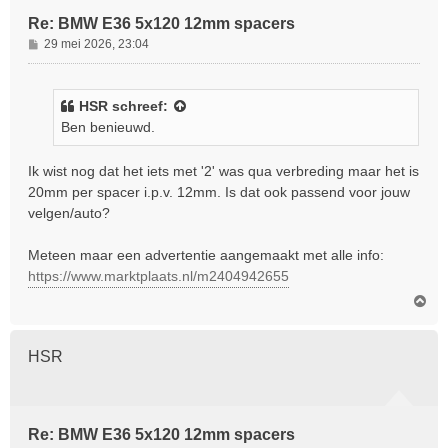
Re: BMW E36 5x120 12mm spacers
B
29 mei 2026, 23:04
e
r
i
HSR
schreef:
c
Ben benieuwd.
h
t
Ik wist nog dat het iets met '2' was qua verbreding maar het is
20mm per spacer i.p.v. 12mm. Is dat ook passend voor jouw
velgen/auto?
Meteen maar een advertentie aangemaakt met alle info:
https://www.marktplaats.nl/m2404942655
O
m
h
o
HSR
o
g
Re: BMW E36 5x120 12mm spacers