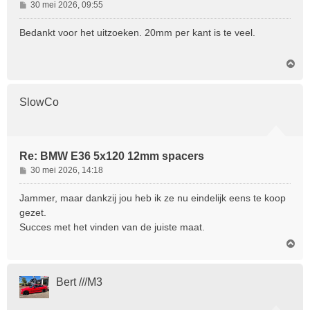
B
30 mei 2026, 09:55
e
r
Bedankt voor het uitzoeken. 20mm per kant is te veel.
i
c
O
h
m
t
h
o
SlowCo
o
g
Re: BMW E36 5x120 12mm spacers
B
30 mei 2026, 14:18
e
r
Jammer, maar dankzij jou heb ik ze nu eindelijk eens te koop
i
gezet.
c
Succes met het vinden van de juiste maat.
h
O
t
m
h
o
Bert ///M3
o
g