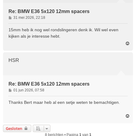
Re: BMW E36 5x120 12mm spacers
B
31 mei 2026, 22:18
e
r
15mm heb ik nog wel rondslingeren denk ik. Wil wel even
i
kijken als je interesse hebt.
c
O
h
m
t
h
o
HSR
o
g
Re: BMW E36 5x120 12mm spacers
B
01 jun 2026, 07:58
e
r
Thanks Bert maar heb al een setje weten te bemachtigen.
i
c
O
h
m
t
h
Gesloten
o
8 berichten • Pagina
1
van
1
o