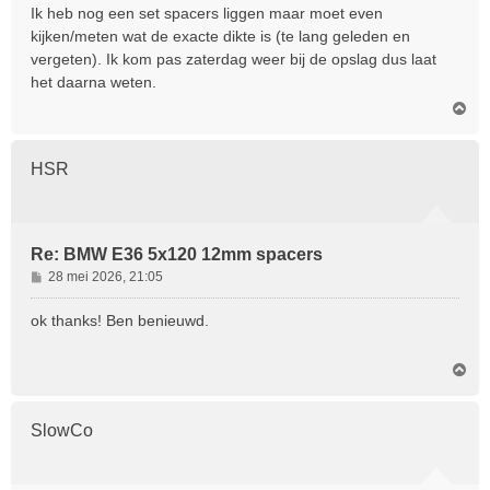
r
Ik heb nog een set spacers liggen maar moet even
i
kijken/meten wat de exacte dikte is (te lang geleden en
c
vergeten). Ik kom pas zaterdag weer bij de opslag dus laat
h
het daarna weten.
t
O
m
h
o
HSR
o
g
Re: BMW E36 5x120 12mm spacers
B
28 mei 2026, 21:05
e
r
ok thanks! Ben benieuwd.
i
c
O
h
m
t
h
o
SlowCo
o
g