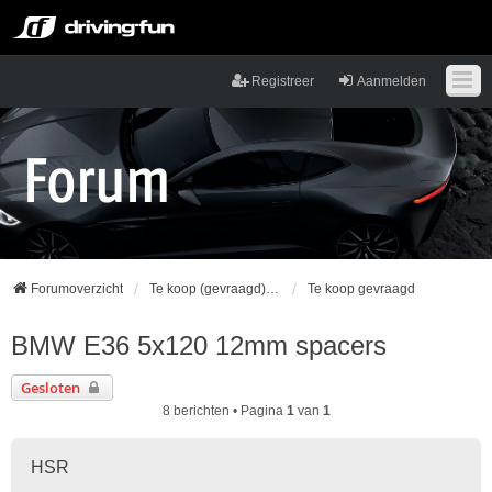
Registreer
Aanmelden
Forumoverzicht
Te koop (gevraagd) en commerciële topics
Te koop gevraagd
BMW E36 5x120 12mm spacers
Gesloten
8 berichten • Pagina
1
van
1
HSR