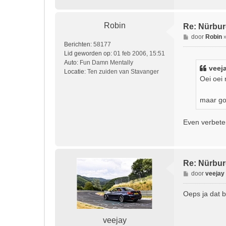
Robin
Re: Nürburg
B
door
Robin
Berichten:
58177
e
Lid geworden op:
01 feb 2006, 15:51
r
Auto:
Fun Damn Mentally
i
veej
Locatie:
Ten zuiden van Stavanger
c
Oei oei 
h
t
maar go
Even verbeter
Re: Nürburg
B
door
veejay
e
r
Oeps ja dat b
i
c
h
veejay