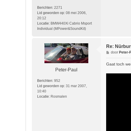
t
Berichten:
2271
Lid geworden op:
08 mei 2006,
20:12
Locatie:
BMW440Xi Cabrio Msport
Individual (MPower&SoundKit)
Re: Nürburg
B
door
Peter-
e
r
Gaat toch wel
i
Peter-Paul
c
h
Berichten:
952
t
Lid geworden op:
31 mar 2007,
10:40
Locatie:
Rosmalen