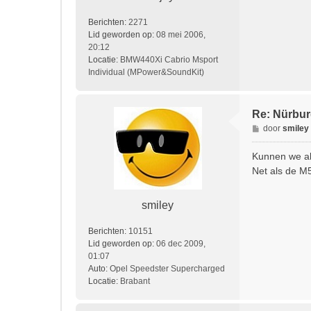
t
Berichten:
2271
Lid geworden op:
08 mei 2006,
20:12
Locatie:
BMW440Xi Cabrio Msport
Individual (MPower&SoundKit)
Re: Nürburg
B
door
smiley
e
r
Kunnen we al
i
Net als de M5
c
h
t
smiley
Berichten:
10151
Lid geworden op:
06 dec 2009,
01:07
Auto:
Opel Speedster Supercharged
Locatie:
Brabant