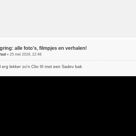
ring: alle foto's, filmpjes en verhalen!
Paul
»
25 mei 2026, 22:48
 erg lekker zo'n Clio III met een Sadev bak