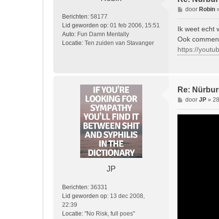
B
door
Robin
Berichten:
58177
e
Lid geworden op:
01 feb 2006, 15:51
r
Ik weet echt 
Auto:
Fun Damn Mentally
i
Ook comments
Locatie:
Ten zuiden van Stavanger
c
https://yout
h
t
Re: Nürburg
B
door
JP
»
28
e
r
i
c
h
t
JP
Berichten:
36331
Lid geworden op:
13 dec 2008,
22:39
Locatie:
"No Risk, full poes"