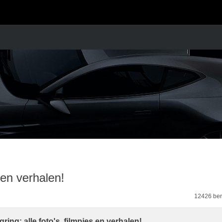
s en verhalen!
12426 ber
ring: alle foto's, filmpjes en verhalen!