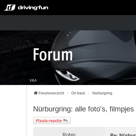
V&A
Forumoverzicht
On track
Nürburgring
Nürburgring: alle foto's, filmpje
Plaats reactie
Robin
Re: Nürburg