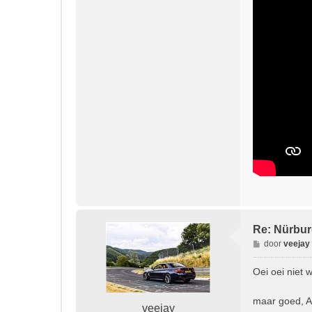
Re: Nürburg
B
door
veejay
e
r
Oei oei niet w
i
c
maar goed, A
h
veejay