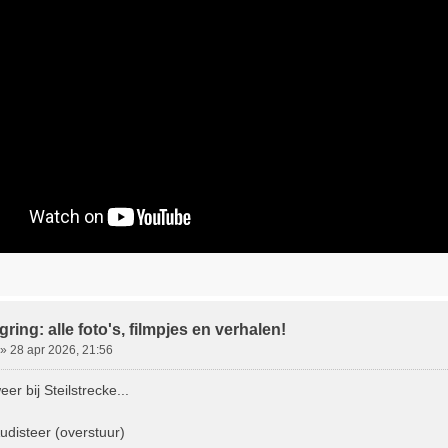
ring: alle foto's, filmpjes en verhalen!
»
28 apr 2026, 21:56
eer bij Steilstrecke...
udisteer (overstuur)