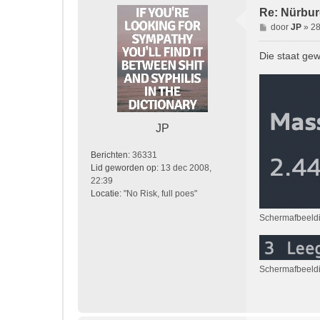
Re: Nürburg
B
door
JP
»
28
e
r
Die staat gew
i
c
h
t
JP
Berichten:
36331
Lid geworden op:
13 dec 2008,
22:39
Locatie:
"No Risk, full poes"
Scherm­afbeeld
Scherm­afbeeld