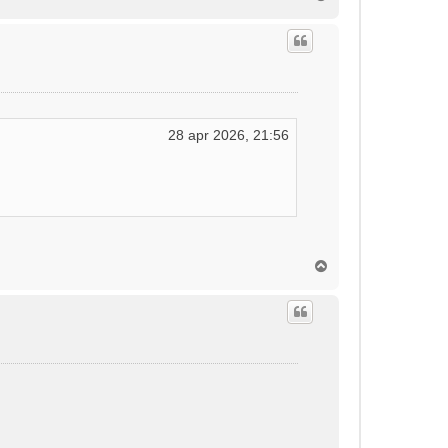
m
h
o
o
g
28 apr 2026, 21:56
O
m
h
o
o
g