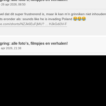
»
26 apr 2026, 08:50
wel dat dit super frustrerend is, maar ik kan m’n grinniken niet inhouden
 eronder als: sounds like he is invading Poland
ube.com/shorts/NZJk6EuFjMU? ... HJkGdi3V-F
ring: alle foto's, filmpjes en verhalen!
 apr 2026, 21:38