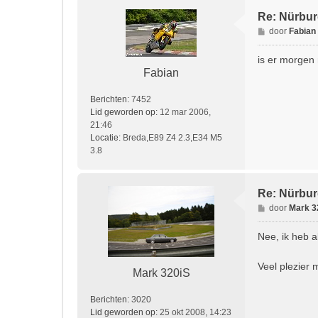
Re: Nürburg
B
door
Fabian
e
r
is er morgen
i
Fabian
c
h
Berichten:
7452
t
Lid geworden op:
12 mar 2006,
21:46
Locatie:
Breda,E89 Z4 2.3,E34 M5
3.8
Re: Nürburg
B
door
Mark 3
e
r
Nee, ik heb a
i
c
Veel plezier 
h
Mark 320iS
t
Berichten:
3020
Lid geworden op:
25 okt 2008, 14:23