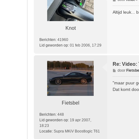
e
r
Altijd leuk...
i
c
h
Knot
t
Berichten:
41960
Lid geworden op:
01 feb 2006, 17:29
Re: Video: 
B
door
Fietsbe
e
r
"maar puur ge
i
Dat komt door
c
h
Fietsbel
t
Berichten:
448
Lid geworden op:
19 apr 2007,
18:23
Locatie:
Supra MKiV Boostlogic T61