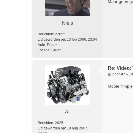
r
Maar geen ge
i
c
h
t
Niels
Berichten:
22655
Lid geworden op:
13 feb 2006, 23:04
Auto:
Prius+
Locatie:
Grunn...
Re: Video: 
B
door
Ar
»
19
e
r
Mooie filmpje
i
c
h
t
Ar
Berichten:
2625
Lid geworden op:
18 aug 2007,