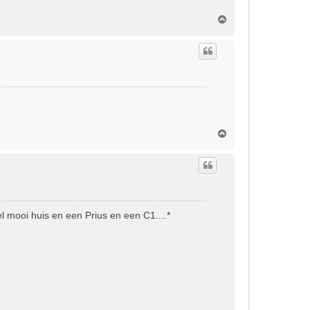
O
m
h
o
o
g
O
m
h
o
o
g
eel mooi huis en een Prius en een C1....*