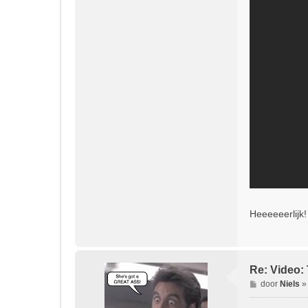
Heeeeeerlijk
Re: Video: 
B
door
Niels
e