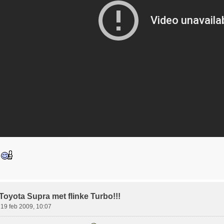
!
Toyota Supra met flinke Turbo!!!
»
19 feb 2009, 10:07