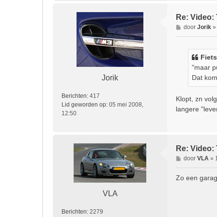
Re: Video: 
B
door
Jorik
e
r
i
Fiets
c
"maar pu
h
Jorik
Dat komt
t
Berichten:
417
Klopt, zn vo
Lid geworden op:
05 mei 2008,
langere "leve
12:50
Re: Video: 
B
door
VLA
»
e
r
Zo een garage
i
VLA
c
h
t
Berichten:
2279