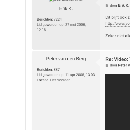
B
door
Erik K.
Erik K.
e
r
Dit blijft ook 
Berichten:
7224
i
http://www.y
Lid geworden op:
27 mei 2006,
c
12:16
h
Zeker niet all
t
Peter van den Berg
Re: Video: 
B
door
Peter 
Berichten:
887
e
Lid geworden op:
11 apr 2008, 13:03
r
Locatie:
Het Noorden
i
c
h
t