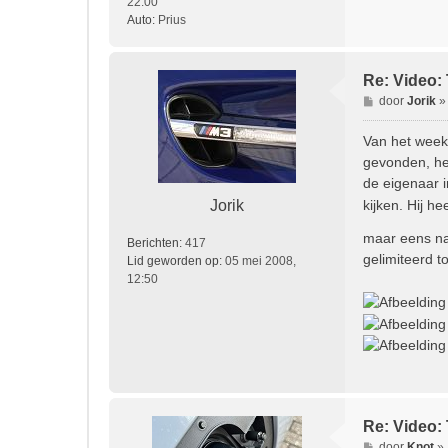
22:00
Auto:
Prius
Re: Video: 
B
door
Jorik
e
r
Van het weeke
i
gevonden, hel
c
de eigenaar i
h
Jorik
kijken. Hij h
t
maar eens na
Berichten:
417
gelimiteerd t
Lid geworden op:
05 mei 2008,
12:50
Re: Video: 
B
door
Knot
»