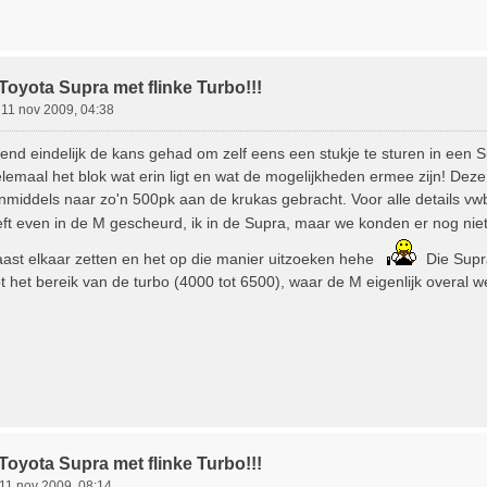
Toyota Supra met flinke Turbo!!!
»
11 nov 2009, 04:38
nd eindelijk de kans gehad om zelf eens een stukje te sturen in een S
emaal het blok wat erin ligt en wat de mogelijkheden ermee zijn! Dez
nmiddels naar zo'n 500pk aan de krukas gebracht. Voor alle details vwb
eeft even in de M gescheurd, ik in de Supra, maar we konden er nog niet 
ast elkaar zetten en het op die manier uitzoeken hehe
Die Supra
ot het bereik van de turbo (4000 tot 6500), waar de M eigenlijk overal 
Toyota Supra met flinke Turbo!!!
11 nov 2009, 08:14