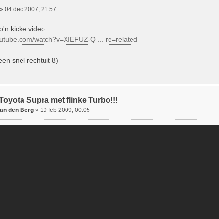
»
04 dec 2007, 21:57
zo'n kicke video:
outube.com/watch?v=XIEFUZ-Q ... re=related
een snel rechtuit 8)
Toyota Supra met flinke Turbo!!!
van den Berg
»
19 feb 2009, 00:05