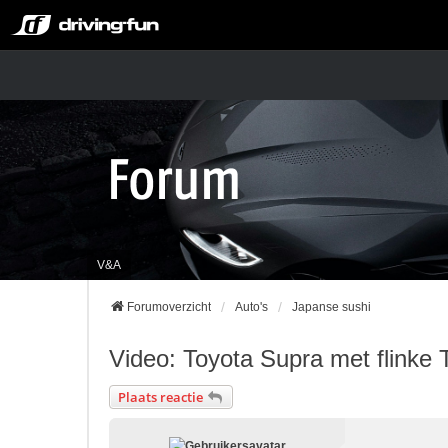
V&A
Forumoverzicht
Auto's
Japanse sushi
Video: Toyota Supra met flinke T
Plaats reactie