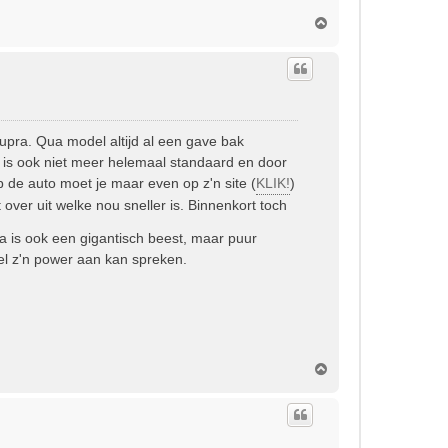
O
m
h
o
o
g
upra. Qua model altijd al een gave bak
e is ook niet meer helemaal standaard en door
 de auto moet je maar even op z'n site (
KLIK!
)
over uit welke nou sneller is. Binnenkort toch
 is ook een gigantisch beest, maar puur
wel z'n power aan kan spreken.
O
m
h
o
o