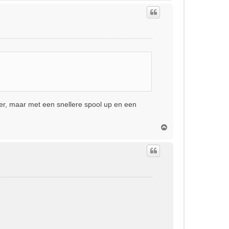
h
o
o
g
er, maar met een snellere spool up en een
O
m
h
o
o
g