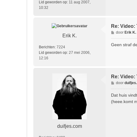
Lid geworden op:
11 aug 2007,
10:32
Re: Video: 
B
door
Erik K.
Erik K.
e
r
Geen straf de
Berichten:
7224
i
Lid geworden op:
27 mei 2006,
c
12:16
h
t
Re: Video: 
B
door
duifje
e
r
Dat huis vind
i
(heee.komt 
c
h
t
duifjes.com