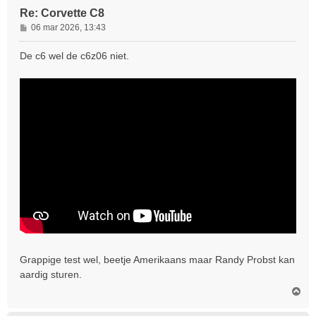
Re: Corvette C8
B
06 mar 2026, 13:43
e
r
De c6 wel de c6z06 niet.
i
c
h
t
Grappige test wel, beetje Amerikaans maar Randy Probst kan
aardig sturen.
O
m
h