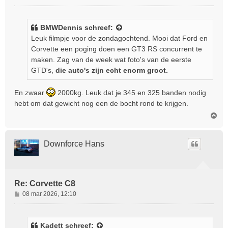
e
r
i
BMWDennis
schreef:
c
Leuk filmpje voor de zondagochtend. Mooi dat Ford en
h
Corvette een poging doen een GT3 RS concurrent te
t
maken. Zag van de week wat foto's van de eerste
GTD's,
die auto's zijn echt enorm groot.
En zwaar
2000kg. Leuk dat je 345 en 325 banden nodig
hebt om dat gewicht nog een de bocht rond te krijgen.
O
m
h
o
Downforce Hans
o
g
Re: Corvette C8
B
08 mar 2026, 12:10
e
r
i
Kadett
schreef: