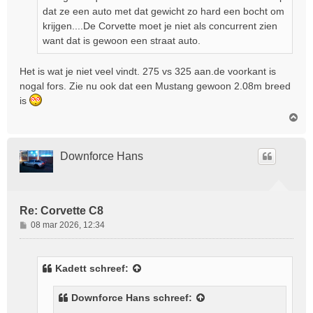
dat ze een auto met dat gewicht zo hard een bocht om
krijgen....De Corvette moet je niet als concurrent zien
want dat is gewoon een straat auto.
Het is wat je niet veel vindt. 275 vs 325 aan.de voorkant is
nogal fors. Zie nu ook dat een Mustang gewoon 2.08m breed
is
O
m
h
o
Downforce Hans
o
g
Re: Corvette C8
B
08 mar 2026, 12:34
e
r
i
Kadett
schreef:
c
h
Downforce Hans
schreef:
t