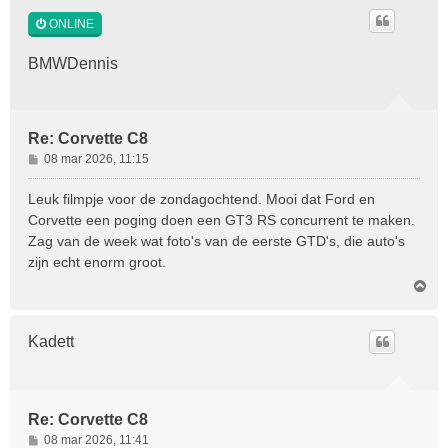
o
ONLINE
o
g
BMWDennis
Re: Corvette C8
B
08 mar 2026, 11:15
e
r
Leuk filmpje voor de zondagochtend. Mooi dat Ford en
i
Corvette een poging doen een GT3 RS concurrent te maken.
c
Zag van de week wat foto's van de eerste GTD's, die auto's
h
zijn echt enorm groot.
t
O
m
h
o
Kadett
o
g
Re: Corvette C8
B
08 mar 2026, 11:41