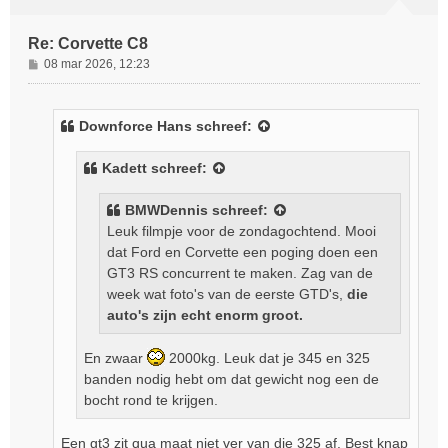
Re: Corvette C8
B
08 mar 2026, 12:23
e
r
i
Downforce Hans
schreef:
c
h
Kadett
schreef:
t
BMWDennis
schreef:
Leuk filmpje voor de zondagochtend. Mooi
dat Ford en Corvette een poging doen een
GT3 RS concurrent te maken. Zag van de
week wat foto's van de eerste GTD's,
die
auto's zijn echt enorm groot.
En zwaar
2000kg. Leuk dat je 345 en 325
banden nodig hebt om dat gewicht nog een de
bocht rond te krijgen.
Een gt3 zit qua maat niet ver van die 325 af. Best knap