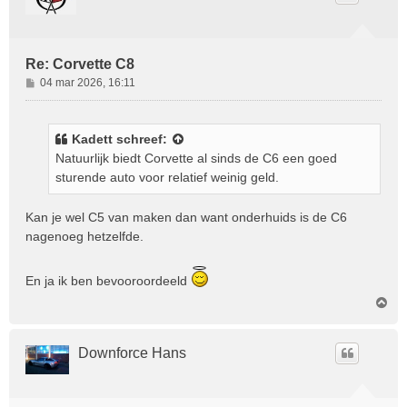
Re: Corvette C8
B
04 mar 2026, 16:11
e
r
i
Kadett
schreef:
c
Natuurlijk biedt Corvette al sinds de C6 een goed
h
sturende auto voor relatief weinig geld.
t
Kan je wel C5 van maken dan want onderhuids is de C6
nagenoeg hetzelfde.
En ja ik ben bevooroordeeld
O
m
h
o
Downforce Hans
o
g