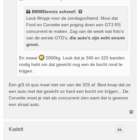
c
h
BMWDennis
schreef:
t
Leuk filmpje voor de zondagochtend. Mooi dat
Ford en Corvette een poging doen een GT3 RS
concurrent te maken. Zag van de week wat foto's
van de eerste GTD's,
die auto's zijn echt enorm
groot.
En zwaar
2000kg. Leuk dat je 345 en 325 banden
nodig hebt om dat gewicht nog een de bocht rond te
krijgen.
Een gt3 zit qua maat niet ver van die 325 af. Best knap dat ze
een auto met dat gewicht zo hard een bocht om krijgen....De
Corvette moet je niet als concurrent zien want dat is gewoon
een straat auto.
O
m
h
o
Kadett
o
g