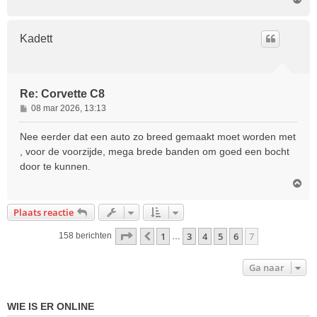
m
h
o
Kadett
o
g
Re: Corvette C8
B
08 mar 2026, 13:13
e
r
Nee eerder dat een auto zo breed gemaakt moet worden met
i
, voor de voorzijde, mega brede banden om goed een bocht
c
door te kunnen.
h
O
t
m
h
Plaats reactie
o
o
Pagina
7
van
7
1
3
4
5
6
7
Vorige
158 berichten
…
g
Ga naar
WIE IS ER ONLINE