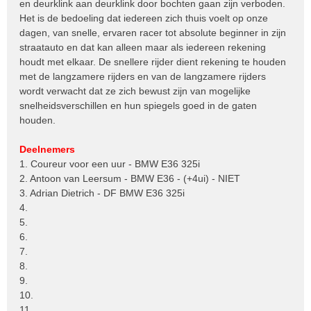
en deurklink aan deurklink door bochten gaan zijn verboden.
Het is de bedoeling dat iedereen zich thuis voelt op onze
dagen, van snelle, ervaren racer tot absolute beginner in zijn
straatauto en dat kan alleen maar als iedereen rekening
houdt met elkaar. De snellere rijder dient rekening te houden
met de langzamere rijders en van de langzamere rijders
wordt verwacht dat ze zich bewust zijn van mogelijke
snelheidsverschillen en hun spiegels goed in de gaten
houden.
Deelnemers
1. Coureur voor een uur - BMW E36 325i
2. Antoon van Leersum - BMW E36 - (+4ui) - NIET
3. Adrian Dietrich - DF BMW E36 325i
4.
5.
6.
7.
8.
9.
10.
11.