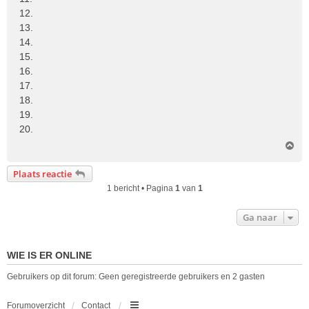
12.
13.
14.
15.
16.
17.
18.
19.
20.
O
m
h
Plaats reactie
o
1 bericht • Pagina
1
van
1
o
g
Ga naar
WIE IS ER ONLINE
Gebruikers op dit forum: Geen geregistreerde gebruikers en 2 gasten
Forumoverzicht
Contact