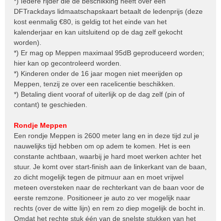
*) Iedere rijder die de beschikking heeft over een
DFTrackdays lidmaatschapskaart betaalt de ledenprijs (deze
kost eenmalig €80, is geldig tot het einde van het
kalenderjaar en kan uitsluitend op de dag zelf gekocht
worden).
*) Er mag op Meppen maximaal 95dB geproduceerd worden;
hier kan op gecontroleerd worden.
*) Kinderen onder de 16 jaar mogen niet meerijden op
Meppen, tenzij ze over een racelicentie beschikken.
*) Betaling dient vooraf of uiterlijk op de dag zelf (pin of
contant) te geschieden.
Rondje Meppen
Een rondje Meppen is 2600 meter lang en in deze tijd zul je
nauwelijks tijd hebben om op adem te komen. Het is een
constante achtbaan, waarbij je hard moet werken achter het
stuur. Je komt over start-finish aan de linkerkant van de baan,
zo dicht mogelijk tegen de pitmuur aan en moet vrijwel
meteen oversteken naar de rechterkant van de baan voor de
eerste remzone. Positioneer je auto zo ver mogelijk naar
rechts (over de witte lijn) en rem zo diep mogelijk de bocht in.
Omdat het rechte stuk één van de snelste stukken van het