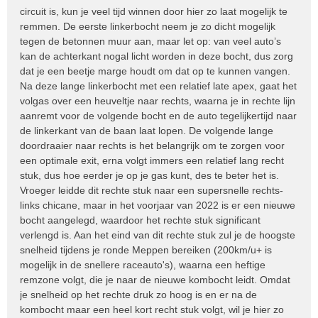
circuit is, kun je veel tijd winnen door hier zo laat mogelijk te
remmen. De eerste linkerbocht neem je zo dicht mogelijk
tegen de betonnen muur aan, maar let op: van veel auto’s
kan de achterkant nogal licht worden in deze bocht, dus zorg
dat je een beetje marge houdt om dat op te kunnen vangen.
Na deze lange linkerbocht met een relatief late apex, gaat het
volgas over een heuveltje naar rechts, waarna je in rechte lijn
aanremt voor de volgende bocht en de auto tegelijkertijd naar
de linkerkant van de baan laat lopen. De volgende lange
doordraaier naar rechts is het belangrijk om te zorgen voor
een optimale exit, erna volgt immers een relatief lang recht
stuk, dus hoe eerder je op je gas kunt, des te beter het is.
Vroeger leidde dit rechte stuk naar een supersnelle rechts-
links chicane, maar in het voorjaar van 2022 is er een nieuwe
bocht aangelegd, waardoor het rechte stuk significant
verlengd is. Aan het eind van dit rechte stuk zul je de hoogste
snelheid tijdens je ronde Meppen bereiken (200km/u+ is
mogelijk in de snellere raceauto's), waarna een heftige
remzone volgt, die je naar de nieuwe kombocht leidt. Omdat
je snelheid op het rechte druk zo hoog is en er na de
kombocht maar een heel kort recht stuk volgt, wil je hier zo