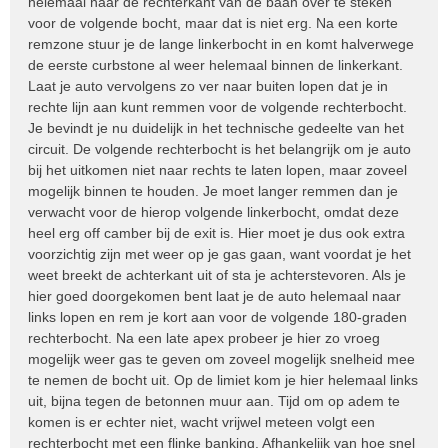
helemaal naar de rechterkant van de baan over te steken
voor de volgende bocht, maar dat is niet erg. Na een korte
remzone stuur je de lange linkerbocht in en komt halverwege
de eerste curbstone al weer helemaal binnen de linkerkant.
Laat je auto vervolgens zo ver naar buiten lopen dat je in
rechte lijn aan kunt remmen voor de volgende rechterbocht.
Je bevindt je nu duidelijk in het technische gedeelte van het
circuit. De volgende rechterbocht is het belangrijk om je auto
bij het uitkomen niet naar rechts te laten lopen, maar zoveel
mogelijk binnen te houden. Je moet langer remmen dan je
verwacht voor de hierop volgende linkerbocht, omdat deze
heel erg off camber bij de exit is. Hier moet je dus ook extra
voorzichtig zijn met weer op je gas gaan, want voordat je het
weet breekt de achterkant uit of sta je achterstevoren. Als je
hier goed doorgekomen bent laat je de auto helemaal naar
links lopen en rem je kort aan voor de volgende 180-graden
rechterbocht. Na een late apex probeer je hier zo vroeg
mogelijk weer gas te geven om zoveel mogelijk snelheid mee
te nemen de bocht uit. Op de limiet kom je hier helemaal links
uit, bijna tegen de betonnen muur aan. Tijd om op adem te
komen is er echter niet, wacht vrijwel meteen volgt een
rechterbocht met een flinke banking. Afhankelijk van hoe snel