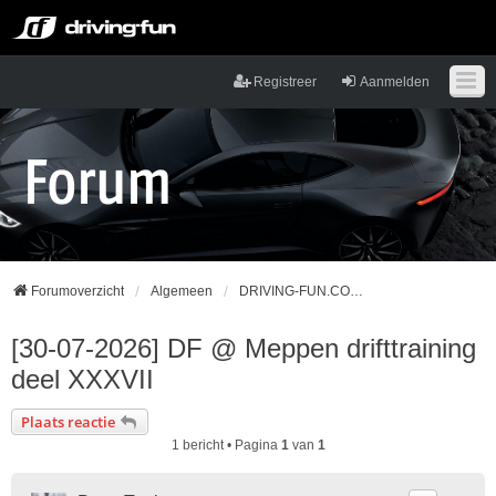
Registreer
Aanmelden
Forumoverzicht
Algemeen
DRIVING-FUN.COM DRIFTDAY KALENDER 2026!
[30-07-2026] DF @ Meppen drifttraining
deel XXXVII
Plaats reactie
1 bericht • Pagina
1
van
1