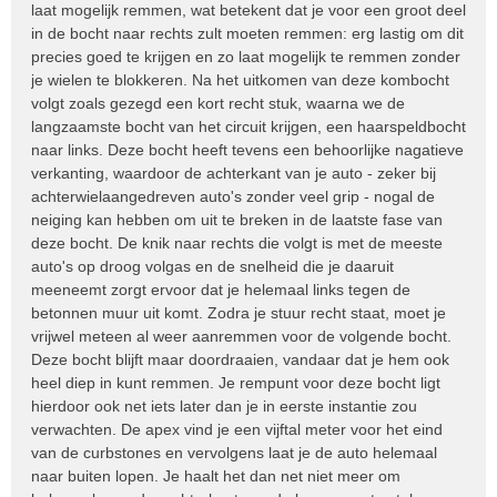
laat mogelijk remmen, wat betekent dat je voor een groot deel
in de bocht naar rechts zult moeten remmen: erg lastig om dit
precies goed te krijgen en zo laat mogelijk te remmen zonder
je wielen te blokkeren. Na het uitkomen van deze kombocht
volgt zoals gezegd een kort recht stuk, waarna we de
langzaamste bocht van het circuit krijgen, een haarspeldbocht
naar links. Deze bocht heeft tevens een behoorlijke nagatieve
verkanting, waardoor de achterkant van je auto - zeker bij
achterwielaangedreven auto's zonder veel grip - nogal de
neiging kan hebben om uit te breken in de laatste fase van
deze bocht. De knik naar rechts die volgt is met de meeste
auto's op droog volgas en de snelheid die je daaruit
meeneemt zorgt ervoor dat je helemaal links tegen de
betonnen muur uit komt. Zodra je stuur recht staat, moet je
vrijwel meteen al weer aanremmen voor de volgende bocht.
Deze bocht blijft maar doordraaien, vandaar dat je hem ook
heel diep in kunt remmen. Je rempunt voor deze bocht ligt
hierdoor ook net iets later dan je in eerste instantie zou
verwachten. De apex vind je een vijftal meter voor het eind
van de curbstones en vervolgens laat je de auto helemaal
naar buiten lopen. Je haalt het dan net niet meer om