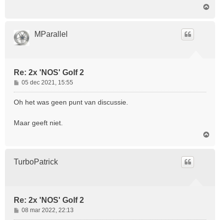
O
h
m
t
h
o
MParallel
o
g
Re: 2x 'NOS' Golf 2
B
05 dec 2021, 15:55
e
r
Oh het was geen punt van discussie.
i
c
Maar geeft niet.
h
O
t
m
h
o
TurboPatrick
o
g
Re: 2x 'NOS' Golf 2
B
08 mar 2022, 22:13
e