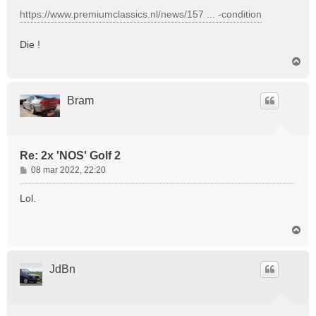
r
https://www.premiumclassics.nl/news/157 ... -condition
i
c
Die !
h
O
t
m
h
o
Bram
o
g
Re: 2x 'NOS' Golf 2
B
08 mar 2022, 22:20
e
r
Lol.
i
c
O
h
m
t
h
o
JdBn
o
g