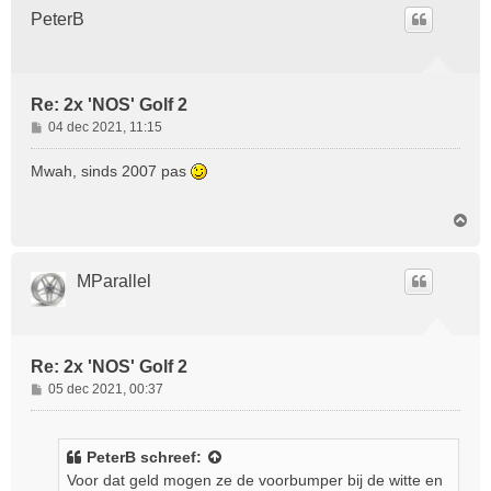
o
PeterB
o
g
Re: 2x 'NOS' Golf 2
B
04 dec 2021, 11:15
e
r
Mwah, sinds 2007 pas
i
c
O
h
m
t
h
o
MParallel
o
g
Re: 2x 'NOS' Golf 2
B
05 dec 2021, 00:37
e
r
i
PeterB
schreef:
c
Voor dat geld mogen ze de voorbumper bij de witte en
h