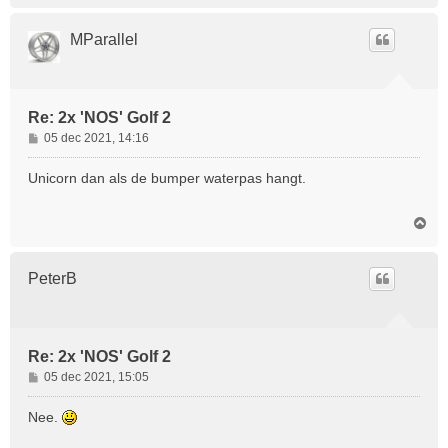
h
o
MParallel
o
g
Re: 2x 'NOS' Golf 2
B
05 dec 2021, 14:16
e
r
Unicorn dan als de bumper waterpas hangt.
i
c
O
h
m
t
h
o
PeterB
o
g
Re: 2x 'NOS' Golf 2
B
05 dec 2021, 15:05
e
r
Nee.
i
c