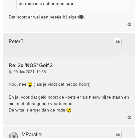
de rode iets netter monteren.
t
Dat hoort er wel een beetje bij eigenlijk.
O
m
h
o
PeterB
o
g
Re: 2x 'NOS' Golf 2
B
05 dec 2021, 10:38
e
r
Nou, nee
( als je vindt dat het zo hoort)
i
c
En ja, voor dat geld hoort de koets er als nieuw bij te staan en
h
niet met afhangende voorbumper .
t
De witte is erger dan de rode
O
m
h
o
MParallel
o