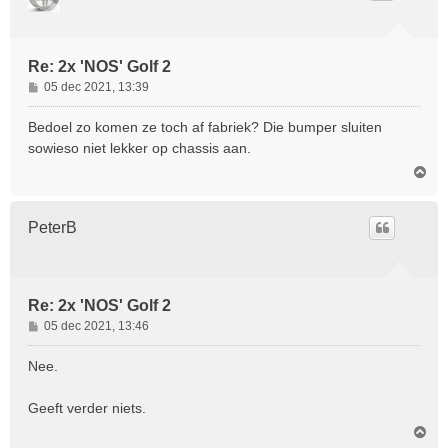
g
Re: 2x 'NOS' Golf 2
B
05 dec 2021, 13:39
e
r
Bedoel zo komen ze toch af fabriek? Die bumper sluiten
i
sowieso niet lekker op chassis aan.
c
O
h
m
t
h
o
PeterB
o
g
Re: 2x 'NOS' Golf 2
B
05 dec 2021, 13:46
e
r
Nee.
i
c
Geeft verder niets.
h
O
t
m