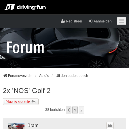
Registreer
Aanmelden
Forumoverzicht
Auto's
Uit den oude doosch
2x 'NOS' Golf 2
Plaats reactie
1
2
Vorige
38 berichten
Bram