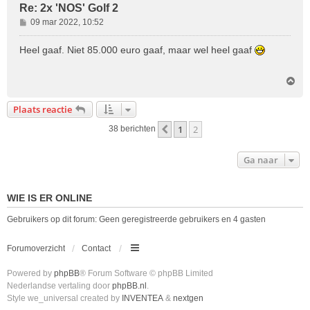
Re: 2x 'NOS' Golf 2
B
09 mar 2022, 10:52
e
r
Heel gaaf. Niet 85.000 euro gaaf, maar wel heel gaaf
i
c
O
h
m
t
h
Plaats reactie
o
o
1
2
Vorige
38 berichten
g
Ga naar
WIE IS ER ONLINE
Gebruikers op dit forum: Geen geregistreerde gebruikers en 4 gasten
Forumoverzicht
Contact
Powered by
phpBB
® Forum Software © phpBB Limited
Nederlandse vertaling door
phpBB.nl
.
Style we_universal created by
INVENTEA
&
nextgen