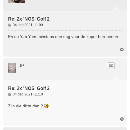
Re: 2x 'NOS' Golf 2
B
04 dec 2021, 11:09
e
r
En de Yab Yum minstens een dag voor de koper heropenen.
i
c
O
h
m
t
h
o
JP
o
g
Re: 2x 'NOS' Golf 2
B
04 dec 2021, 11:10
e
r
Zijn die dicht dan ?
i
c
O
h
m
t
h