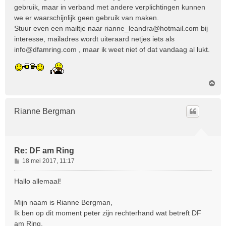
gebruik, maar in verband met andere verplichtingen kunnen
we er waarschijnlijk geen gebruik van maken.
Stuur even een mailtje naar rianne_leandra@hotmail.com bij
interesse, mailadres wordt uiteraard netjes iets als
info@dfamring.com , maar ik weet niet of dat vandaag al lukt.
O
m
h
o
Rianne Bergman
o
g
Re: DF am Ring
B
18 mei 2017, 11:17
e
r
Hallo allemaal!
i
c
Mijn naam is Rianne Bergman,
h
Ik ben op dit moment peter zijn rechterhand wat betreft DF
t
am Ring.