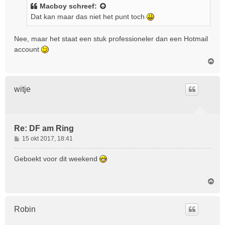
i
Macboy
schreef:
c
Dat kan maar das niet het punt toch
h
t
Nee, maar het staat een stuk professioneler dan een Hotmail
account
O
m
h
o
witje
o
g
Re: DF am Ring
B
15 okt 2017, 18:41
e
r
Geboekt voor dit weekend
i
c
O
h
m
t
h
o
Robin
o
g