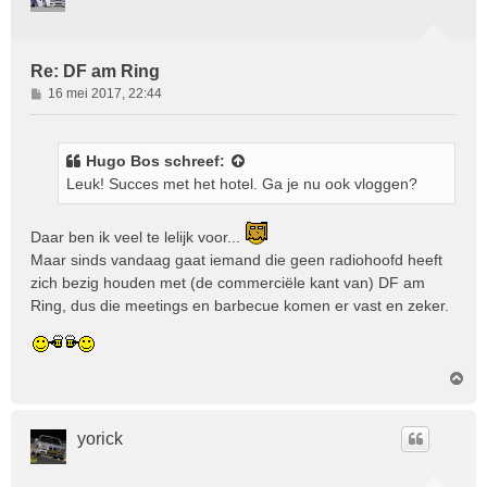
Re: DF am Ring
B
16 mei 2017, 22:44
e
r
i
Hugo Bos
schreef:
c
Leuk! Succes met het hotel. Ga je nu ook vloggen?
h
t
Daar ben ik veel te lelijk voor...
Maar sinds vandaag gaat iemand die geen radiohoofd heeft
zich bezig houden met (de commerciële kant van) DF am
Ring, dus die meetings en barbecue komen er vast en zeker.
O
m
h
o
yorick
o
g