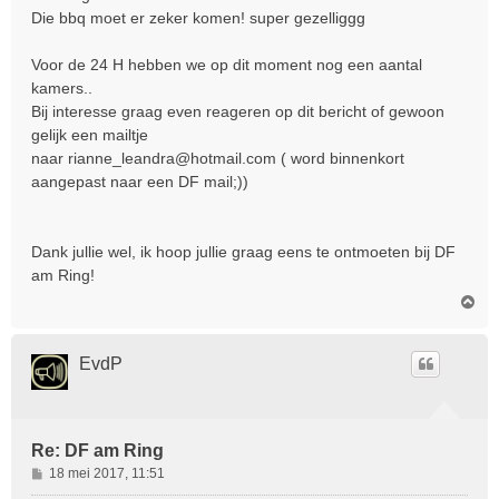
Die bbq moet er zeker komen! super gezelliggg
Voor de 24 H hebben we op dit moment nog een aantal
kamers..
Bij interesse graag even reageren op dit bericht of gewoon
gelijk een mailtje
naar rianne_leandra@hotmail.com ( word binnenkort
aangepast naar een DF mail;))
Dank jullie wel, ik hoop jullie graag eens te ontmoeten bij DF
am Ring!
O
m
h
o
EvdP
o
g
Re: DF am Ring
B
18 mei 2017, 11:51
e