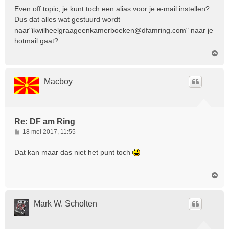
r
Even off topic, je kunt toch een alias voor je e-mail instellen?
i
Dus dat alles wat gestuurd wordt
c
naar"ikwilheelgraageenkamerboeken@dfamring.com" naar je
h
hotmail gaat?
t
O
m
h
o
Macboy
o
g
Re: DF am Ring
B
18 mei 2017, 11:55
e
r
Dat kan maar das niet het punt toch
i
c
O
h
m
t
h
o
Mark W. Scholten
o
g