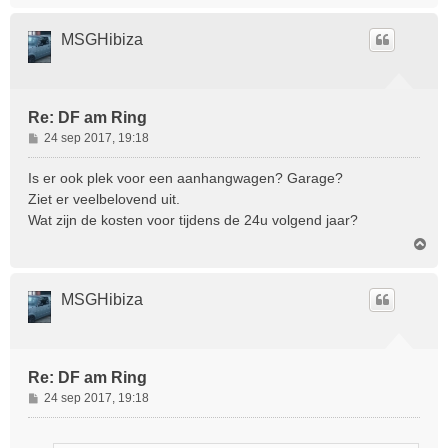
h
o
MSGHibiza
o
g
Re: DF am Ring
B
24 sep 2017, 19:18
e
r
Is er ook plek voor een aanhangwagen? Garage?
i
Ziet er veelbelovend uit.
c
Wat zijn de kosten voor tijdens de 24u volgend jaar?
h
O
t
m
h
o
MSGHibiza
o
g
Re: DF am Ring
B
24 sep 2017, 19:18
e
r