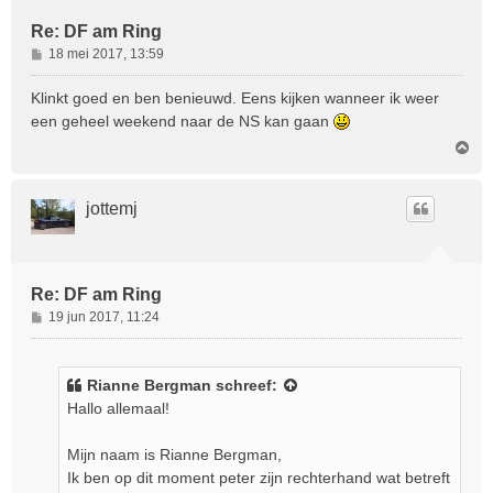
Re: DF am Ring
B
18 mei 2017, 13:59
e
r
Klinkt goed en ben benieuwd. Eens kijken wanneer ik weer
i
een geheel weekend naar de NS kan gaan
c
O
h
m
t
h
o
jottemj
o
g
Re: DF am Ring
B
19 jun 2017, 11:24
e
r
i
Rianne Bergman
schreef:
c
Hallo allemaal!
h
t
Mijn naam is Rianne Bergman,
Ik ben op dit moment peter zijn rechterhand wat betreft