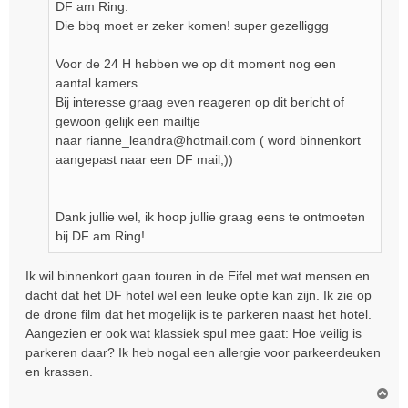
DF am Ring.
Die bbq moet er zeker komen! super gezelliggg
Voor de 24 H hebben we op dit moment nog een
aantal kamers..
Bij interesse graag even reageren op dit bericht of
gewoon gelijk een mailtje
naar rianne_leandra@hotmail.com ( word binnenkort
aangepast naar een DF mail;))
Dank jullie wel, ik hoop jullie graag eens te ontmoeten
bij DF am Ring!
Ik wil binnenkort gaan touren in de Eifel met wat mensen en
dacht dat het DF hotel wel een leuke optie kan zijn. Ik zie op
de drone film dat het mogelijk is te parkeren naast het hotel.
Aangezien er ook wat klassiek spul mee gaat: Hoe veilig is
parkeren daar? Ik heb nogal een allergie voor parkeerdeuken
en krassen.
O
m