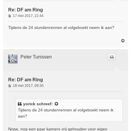
Re: DF am Ring
B
17 mei 2017, 22:44
e
r
Tijdens de 24 stundenrennen al volgeboekt neem ik aan?
i
c
O
h
m
t
h
o
Peter Tunissen
o
g
Re: DF am Ring
B
18 mei 2017, 09:30
e
r
i
yorick
schreef:
c
Tijdens de 24 stundenrennen al volgeboekt neem ik
h
aan?
t
Nope, nog een paar kamers vrij gehouden voor eigen