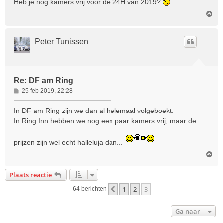
Heb je nog kamers vrij voor de 24H van 2019?
t
O
m
h
o
Peter Tunissen
o
g
Re: DF am Ring
B
25 feb 2019, 22:28
e
r
In DF am Ring zijn we dan al helemaal volgeboekt.
i
In Ring Inn hebben we nog een paar kamers vrij, maar de
c
h
prijzen zijn wel echt halleluja dan...
t
O
m
h
Plaats reactie
o
o
1
2
3
Vorige
64 berichten
g
Ga naar