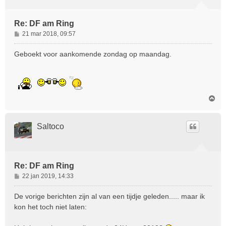
Re: DF am Ring
B
21 mar 2018, 09:57
e
r
Geboekt voor aankomende zondag op maandag.
i
c
h
t
O
m
h
o
Saltoco
o
g
Re: DF am Ring
B
22 jan 2019, 14:33
e
r
De vorige berichten zijn al van een tijdje geleden..... maar ik
i
kon het toch niet laten:
c
h