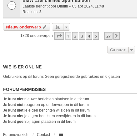
BMW 130i Limited Sport Edition
Laatste bericht door
Dimitri
«
05 apr 2024, 11:48
Reacties:
3
Nieuw onderwerp
Pagina
1
van
27
1
2
3
4
5
27
Volgende
1328 onderwerpen
…
Ga naar
WIE IS ER ONLINE
Gebruikers op dit forum: Geen geregistreerde gebruikers en 6 gasten
FORUMPERMISSIES
Je
kunt niet
nieuwe berichten plaatsen in dit forum
Je
kunt niet
reageren op onderwerpen in dit forum
Je
kunt niet
je eigen berichten wijzigen in dit forum
Je
kunt niet
je eigen berichten verwijderen in dit forum
Je
kunt geen
bijlagen plaatsen in dit forum
Forumoverzicht
Contact