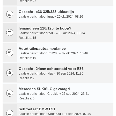
Reacties:
22
Gezocht: e36 325/328 uitlaatlijn
Laatste bericht door
jurgt
«
20 okt 2024, 08:26
Iemand een 120/125i te koop?
Laatste bericht door
350 Z
«
06 okt 2024, 16:34
Reacties:
15
Autotrailer/autoambulance
Laatste bericht door
Rolf205
«
02 okt 2024, 10:46
Reacties:
19
Gezocht: 24mm achterstabi voor E36
Laatste bericht door
Hsp
«
30 sep 2024, 11:36
Reacties:
2
Mercedes SLK/SLC gevraagd
Laatste bericht door
Crookie
«
26 sep 2024, 23:41
Reacties:
5
Schroefset BMW E91
Laatste bericht door
Wout309t
«
11 sep 2024, 07:49