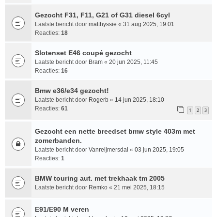
Gezocht F31, F11, G21 of G31 diesel 6cyl
Laatste bericht door
matthyssie
«
31 aug 2025, 19:01
Reacties:
18
Slotenset E46 coupé gezocht
Laatste bericht door
Bram
«
20 jun 2025, 11:45
Reacties:
16
Bmw e36/e34 gezocht!
Laatste bericht door
Rogerb
«
14 jun 2025, 18:10
Reacties:
61
1
2
3
Gezocht een nette breedset bmw style 403m met
zomerbanden.
Laatste bericht door
Vanreijmersdal
«
03 jun 2025, 19:05
Reacties:
1
BMW touring aut. met trekhaak tm 2005
Laatste bericht door
Remko
«
21 mei 2025, 18:15
E91/E90 M veren