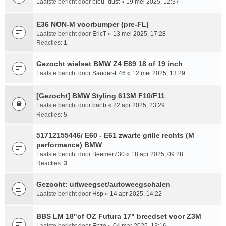
Laatste bericht door
bleu_dust
«
19 mei 2025, 12:37
E36 NON-M voorbumper (pre-FL)
Laatste bericht door
EricT
«
13 mei 2025, 17:28
Reacties:
1
Gezocht wielset BMW Z4 E89 18 of 19 inch
Laatste bericht door
Sander-E46
«
12 mei 2025, 13:29
[Gezocht] BMW Styling 613M F10/F11
Laatste bericht door
bartb
«
22 apr 2025, 23:29
Reacties:
5
51712155446/ E60 - E61 zwarte grille rechts (M
performance) BMW
Laatste bericht door
Beemer730
«
18 apr 2025, 09:28
Reacties:
3
Gezocht: uitweegset/autoweegschalen
Laatste bericht door
Hsp
«
14 apr 2025, 14:22
BBS LM 18"of OZ Futura 17" breedset voor Z3M
Laatste bericht door
Enzo
«
04 mar 2025, 13:16