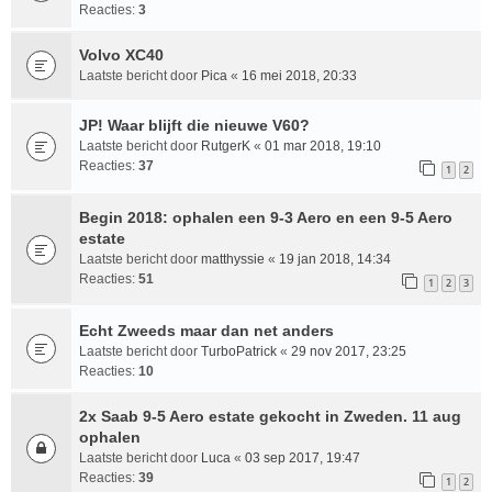
Reacties:
3
Volvo XC40
Laatste bericht door
Pica
«
16 mei 2018, 20:33
JP! Waar blijft die nieuwe V60?
Laatste bericht door
RutgerK
«
01 mar 2018, 19:10
Reacties:
37
1
2
Begin 2018: ophalen een 9-3 Aero en een 9-5 Aero
estate
Laatste bericht door
matthyssie
«
19 jan 2018, 14:34
Reacties:
51
1
2
3
Echt Zweeds maar dan net anders
Laatste bericht door
TurboPatrick
«
29 nov 2017, 23:25
Reacties:
10
2x Saab 9-5 Aero estate gekocht in Zweden. 11 aug
ophalen
Laatste bericht door
Luca
«
03 sep 2017, 19:47
Reacties:
39
1
2