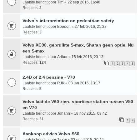
Laatste bericht door
Tim
«
22 sep 2016, 16:48
Reacties:
2
Volvo`s interpretation on pedestrian safety
Laatste bericht door
Booooh
«
27 feb 2016, 21:38
Reacties:
3
Volvo XC90, gebruikte S-max, Sharan geen optie. Nu
een S-max
Laatste bericht door
Arthur
«
15 feb 2016, 23:13
Reacties:
124
1
2
3
4
5
2.4D of 2.4 benzine - V70
Laatste bericht door
RJK
«
03 jan 2016, 13:17
Reacties:
5
Volvo laat de V60 zien: sportieve station tussen V50
en V70
Laatste bericht door
Johann
«
18 nov 2015, 09:42
Reacties:
31
1
2
Aankoop advies Volvo S60
Laatste bericht door
Tazzy
«
02 nov 2015, 20:42