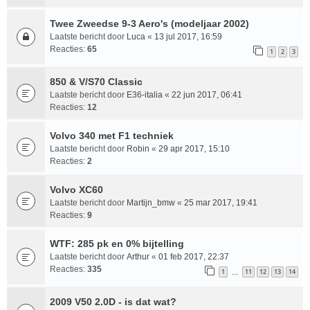
Twee Zweedse 9-3 Aero's (modeljaar 2002)
Laatste bericht door
Luca
«
13 jul 2017, 16:59
Reacties:
65
1
2
3
850 & V/S70 Classic
Laatste bericht door
E36-italia
«
22 jun 2017, 06:41
Reacties:
12
Volvo 340 met F1 techniek
Laatste bericht door
Robin
«
29 apr 2017, 15:10
Reacties:
2
Volvo XC60
Laatste bericht door
Martijn_bmw
«
25 mar 2017, 19:41
Reacties:
9
WTF: 285 pk en 0% bijtelling
Laatste bericht door
Arthur
«
01 feb 2017, 22:37
Reacties:
335
1
11
12
13
14
…
2009 V50 2.0D - is dat wat?