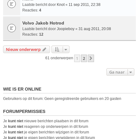
Laatste bericht door
Knot
«
11 sep 2011, 22:38
Reacties:
4
Volvo Jakob Hotrod
Laatste bericht door
Joopieboy
«
31 aug 2011, 20:08
Reacties:
12
Nieuw onderwerp
1
2
Volgende
61 onderwerpen
Ga naar
WIE IS ER ONLINE
Gebruikers op dit forum: Geen geregistreerde gebruikers en 20 gasten
FORUMPERMISSIES
Je
kunt niet
nieuwe berichten plaatsen in dit forum
Je
kunt niet
reageren op onderwerpen in dit forum
Je
kunt niet
je eigen berichten wijzigen in dit forum
Je
kunt niet
je eigen berichten verwijderen in dit forum