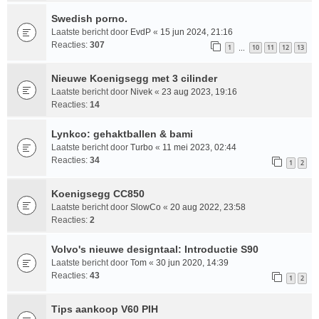
Swedish porno.
Laatste bericht door
EvdP
«
15 jun 2024, 21:16
Reacties:
307
1
10
11
12
13
…
Nieuwe Koenigsegg met 3 cilinder
Laatste bericht door
Nivek
«
23 aug 2023, 19:16
Reacties:
14
Lynkco: gehaktballen & bami
Laatste bericht door
Turbo
«
11 mei 2023, 02:44
Reacties:
34
1
2
Koenigsegg CC850
Laatste bericht door
SlowCo
«
20 aug 2022, 23:58
Reacties:
2
Volvo's nieuwe designtaal: Introductie S90
Laatste bericht door
Tom
«
30 jun 2020, 14:39
Reacties:
43
1
2
Tips aankoop V60 PIH