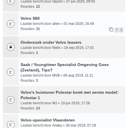
Laatste bericht door
Gijzert
«
27 jun 2020, 09:55
Reacties:
22
Volvo S60
Laatste bericht door
allen
«
01 mar 2020, 16:49
Reacties:
31
1
2
Onderzoek onder Volvo leasers
Laatste bericht door
Niels
«
16 sep 2019, 17:01
Reacties:
3
Saab / Youngtimer Specialist Omgeving Goes
(Zeeland), Tips?
Laatste bericht door
MVB
«
06 aug 2019, 11:11
Reacties:
3
Volvo's huistuner Polestar komt met eerste model:
Polestar 1
Laatste bericht door
WJ
«
19 jun 2019, 17:28
Reacties:
23
Volvo-specialist Vlaanderen
Laatste bericht door
Arstey
«
30 mar 2019, 07:29