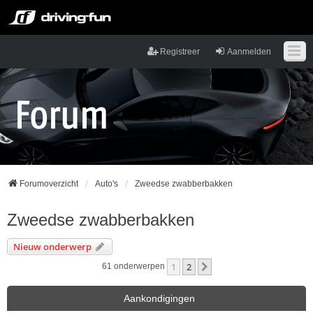
Registreer
Aanmelden
Forumoverzicht
Auto's
Zweedse zwabberbakken
Zweedse zwabberbakken
Nieuw onderwerp
1
2
Volgende
61 onderwerpen
Aankondigingen