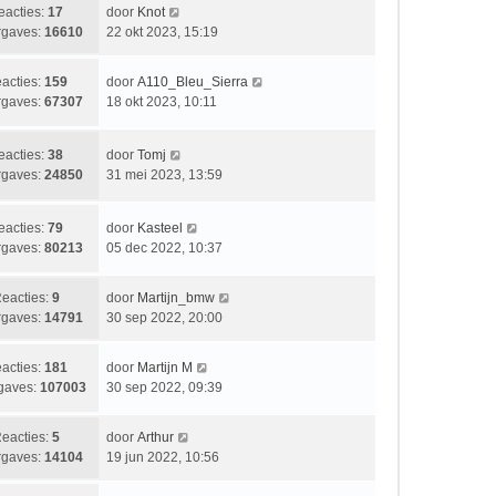
t
i
b
L
eacties:
17
door
Knot
s
c
e
a
gaves:
16610
22 okt 2023, 15:19
t
h
r
a
e
t
i
t
b
L
acties:
159
door
A110_Bleu_Sierra
c
s
e
a
gaves:
67307
18 okt 2023, 10:11
h
t
r
a
t
e
i
t
b
L
eacties:
38
door
Tomj
c
s
e
a
gaves:
24850
31 mei 2023, 13:59
h
t
r
a
t
e
i
t
b
L
eacties:
79
door
Kasteel
c
s
e
a
gaves:
80213
05 dec 2022, 10:37
h
t
r
a
t
e
i
t
b
L
eacties:
9
door
Martijn_bmw
c
s
e
a
gaves:
14791
30 sep 2022, 20:00
h
t
r
a
t
e
i
t
b
L
acties:
181
door
Martijn M
c
s
e
a
gaves:
107003
30 sep 2022, 09:39
h
t
r
a
t
e
i
t
b
L
eacties:
5
door
Arthur
c
s
e
a
gaves:
14104
19 jun 2022, 10:56
h
t
r
a
t
e