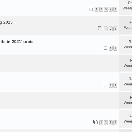
Re
Weer
1
2
3
4
5
ng 2013
R
Weer
1
2
3
ife in 2021' topic
R
Weer
1
2
R
Weer
R
Weer
1
2
R
Weer
R
Weer
1
2
3
4