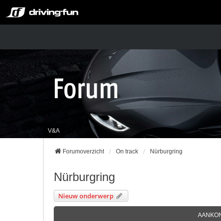
V&A
Forumoverzicht
On track
Nürburgring
Nürburgring
Nieuw onderwerp
AANKO