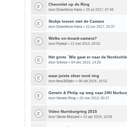
Chevrolet op de Ring
door
Downforce Hans
» 25 jul 2017, 07:46
Stukje toeren met de Camaro
door
Downforce Hans
» 22 jun 2017, 20:37
Welke on-board-camera?
door
Paskal
» 12 mei 2014, 20:02
Het grote ´Wie gaat er naar de Nordschlei
door
Schnor
» 04 dec 2015, 14:20
waar juiste sfeer rond ring
door
theo300pk+
» 08 okt 2016, 16:53
Gerwin & Philip op weg naar 24H Nurburg
door
Gerwin Ring
» 20 mar 2013, 00:37
Video Nurnburgring 2015
door
Stevie Blizzard
» 23 apr 2016, 10:06