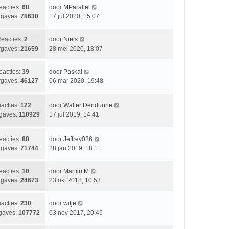
t
b
c
L
eacties:
68
door
MParallel
s
e
h
a
gaves:
78630
17 jul 2020, 15:07
t
r
t
a
e
i
t
b
L
eacties:
2
door
Niels
c
s
e
a
gaves:
21659
28 mei 2020, 18:07
h
t
r
a
t
e
i
t
b
L
eacties:
39
door
Paskal
c
s
e
a
gaves:
46127
06 mar 2020, 19:48
h
t
r
a
t
e
i
t
b
L
acties:
122
door
Walter Dendunne
c
s
e
a
gaves:
110929
17 jul 2019, 14:41
h
t
r
a
t
e
i
t
b
L
eacties:
88
door
Jeffrey026
c
s
e
a
gaves:
71744
28 jan 2019, 18:11
h
t
r
a
t
e
i
t
b
L
eacties:
10
door
Martijn M
c
s
e
a
gaves:
24673
23 okt 2018, 10:53
h
t
r
a
t
e
i
t
b
L
acties:
230
door
witje
c
s
e
a
gaves:
107772
03 nov 2017, 20:45
h
t
r
a
t
e