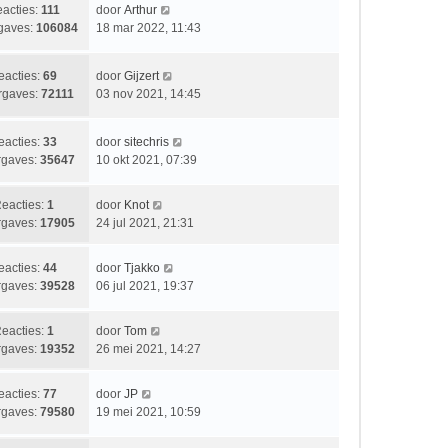
i
t
b
L
acties:
111
door
Arthur
c
s
e
a
gaves:
106084
18 mar 2022, 11:43
h
t
r
a
t
e
i
t
b
L
eacties:
69
door
Gijzert
c
s
e
a
gaves:
72111
03 nov 2021, 14:45
h
t
r
a
t
e
i
t
b
L
eacties:
33
door
sitechris
c
s
e
a
gaves:
35647
10 okt 2021, 07:39
h
t
r
a
t
e
i
t
b
L
eacties:
1
door
Knot
c
s
e
a
gaves:
17905
24 jul 2021, 21:31
h
t
r
a
t
e
i
t
b
L
eacties:
44
door
Tjakko
c
s
e
a
gaves:
39528
06 jul 2021, 19:37
h
t
r
a
t
e
i
t
b
L
eacties:
1
door
Tom
c
s
e
a
gaves:
19352
26 mei 2021, 14:27
h
t
r
a
t
e
i
t
b
L
eacties:
77
door
JP
c
s
e
a
gaves:
79580
19 mei 2021, 10:59
h
t
r
a
t
e
i
t