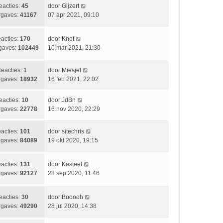
b
L
eacties:
45
door
Gijzert
c
s
e
a
gaves:
41167
07 apr 2021, 09:10
h
t
r
a
t
e
i
t
b
L
acties:
170
door
Knot
c
s
e
a
gaves:
102449
10 mar 2021, 21:30
h
t
r
a
t
e
i
t
b
L
eacties:
1
door
Miesjel
c
s
e
a
gaves:
18932
16 feb 2021, 22:02
h
t
r
a
t
e
i
t
L
eacties:
10
door
JdBn
b
c
s
a
gaves:
22778
16 nov 2020, 22:29
e
h
t
a
r
t
e
t
i
L
acties:
101
door
sitechris
b
s
c
a
gaves:
84089
19 okt 2020, 19:15
e
t
h
a
r
e
t
t
i
b
L
acties:
131
door
Kasteel
s
c
e
a
gaves:
92127
28 sep 2020, 11:46
t
h
r
a
e
t
i
t
b
L
eacties:
30
door
Booooh
c
s
e
a
gaves:
49290
28 jul 2020, 14:38
h
t
r
a
t
e
i