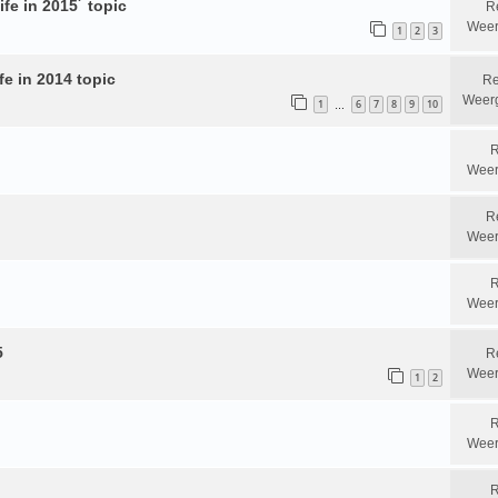
fe in 2015´ topic
R
Weer
1
2
3
fe in 2014 topic
Re
Weer
1
6
7
8
9
10
…
R
Weer
R
Weer
R
Weer
5
R
Weer
1
2
R
Weer
R