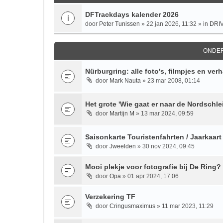
DFTrackdays kalender 2026
door
Peter Tunissen
» 22 jan 2026, 11:32 » in
DRI
ONDE
Nürburgring: alle foto's, filmpjes en ver
door
Mark Nauta
» 23 mar 2008, 01:14
Het grote 'Wie gaat er naar de Nordschlei
door
Martijn M
» 13 mar 2024, 09:59
Saisonkarte Touristenfahrten / Jaarkaart
door
Jweelden
» 30 nov 2024, 09:45
Mooi plekje voor fotografie bij De Ring?
door
Opa
» 01 apr 2024, 17:06
Verzekering TF
door
Cringusmaximus
» 11 mar 2023, 11:29