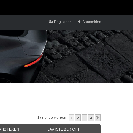
Registreer
Aanmelden
1
2
3
4
Volgende
173 onderwerpen
ATISTIEKEN
LAATSTE BERICHT