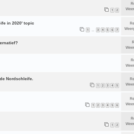
R
Weer
1
2
ife in 2020' topic
Re
Weer
1
3
4
5
6
7
…
R
ernatief?
Weer
R
Weer
 de Nordschleife.
Re
Weer
1
2
3
4
5
Re
Weer
1
2
3
4
5
6
R
Weer
1
2