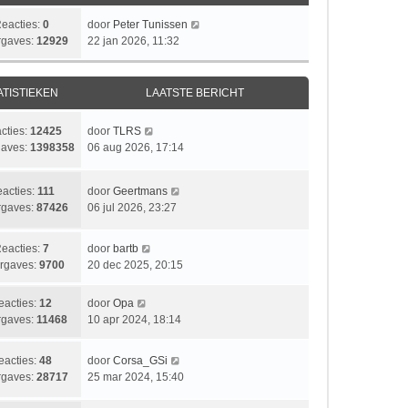
L
eacties:
0
door
Peter Tunissen
a
gaves:
12929
22 jan 2026, 11:32
a
t
s
ATISTIEKEN
LAATSTE BERICHT
t
e
L
cties:
12425
door
TLRS
b
a
aves:
1398358
06 aug 2026, 17:14
e
a
r
t
i
L
acties:
111
door
Geertmans
s
c
a
gaves:
87426
06 jul 2026, 23:27
t
h
a
e
t
t
b
L
eacties:
7
door
bartb
s
e
a
rgaves:
9700
20 dec 2025, 20:15
t
r
a
e
i
t
L
eacties:
12
door
Opa
b
c
s
a
gaves:
11468
10 apr 2024, 18:14
e
h
t
a
r
t
e
t
i
L
eacties:
48
door
Corsa_GSi
b
s
c
a
gaves:
28717
25 mar 2024, 15:40
e
t
h
a
r
e
t