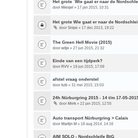
Het grote ´Wie gaat er naar de Nordschlei
door
Miesjel
» 17 jan 2015, 10:31
Het grote Wie gaat er naar de Nordschlei
door
Snipe
» 17 dec 2013, 19:22
The Green Hell Movie (2015)
door
witje
» 27 jun 2015, 21:32
Einde van een tijdperk?
door
RVV
» 19 jun 2015, 17:09
afstel vraag onderstel
door
bzb
» 31 mei 2015, 15:03
24h Nürburgring 2015 - 14 t/m 17-05-201
door
Mnrk
» 22 jan 2015, 12:55
Auto transport Nürburgring > Calais
door
Martijn M
» 18 aug 2014, 14:16
AIM SOLO - Nordschleife BtG