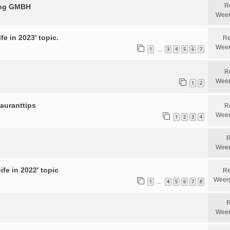
R
ring GMBH
Weer
fe in 2023' topic.
Re
Weer
1
3
4
5
6
7
…
R
Weer
1
2
tauranttips
R
Weer
1
2
3
4
R
Weer
ife in 2022' topic
Re
Weer
1
4
5
6
7
8
…
R
Weer