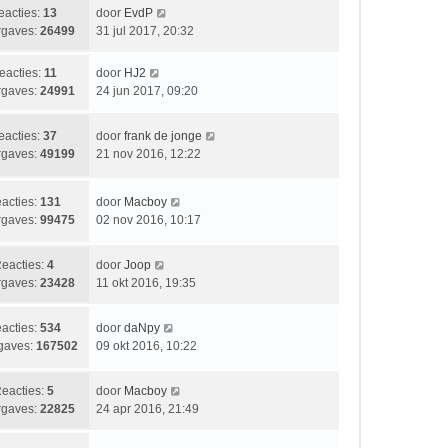
i
t
b
L
eacties:
13
door
EvdP
c
s
e
a
gaves:
26499
31 jul 2017, 20:32
h
t
r
a
t
e
i
t
L
eacties:
11
door
HJ2
b
c
s
a
gaves:
24991
24 jun 2017, 09:20
e
h
t
a
r
t
e
t
i
L
eacties:
37
door
frank de jonge
b
s
c
a
gaves:
49199
21 nov 2016, 12:22
e
t
h
a
r
e
t
t
i
b
L
acties:
131
door
Macboy
s
c
e
a
gaves:
99475
02 nov 2016, 10:17
t
h
r
a
e
t
i
t
b
L
eacties:
4
door
Joop
c
s
e
a
gaves:
23428
11 okt 2016, 19:35
h
t
r
a
t
e
i
t
b
L
acties:
534
door
daNpy
c
s
e
a
gaves:
167502
09 okt 2016, 10:22
h
t
r
a
t
e
i
t
b
L
eacties:
5
door
Macboy
c
s
e
a
gaves:
22825
24 apr 2016, 21:49
h
t
r
a
t
e
i
t