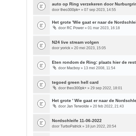
auto op Ring verzekeren door Nurburg
door
theo300pk+
» 07 sep 2023, 14:55
Het grote 'Wie gaat er naar de Nordschlei
door
RC Power
» 01 mar 2023, 16:18
N24 live stream volgen
door
yorick
» 20 mei 2023, 15:05
Eten rondom de Ring: plaats hier de res
door
Macboy
» 13 mei 2008, 11:54
tegoed green hell card
door
theo300pk+
» 29 sep 2022, 18:01
Het grote ' Wie gaat er naar de Nordschle
door
Jan Terwolde
» 20 feb 2022, 21:43
Nordschleife 11-06-2022
door
TurboPatrick
» 18 jun 2022, 20:54