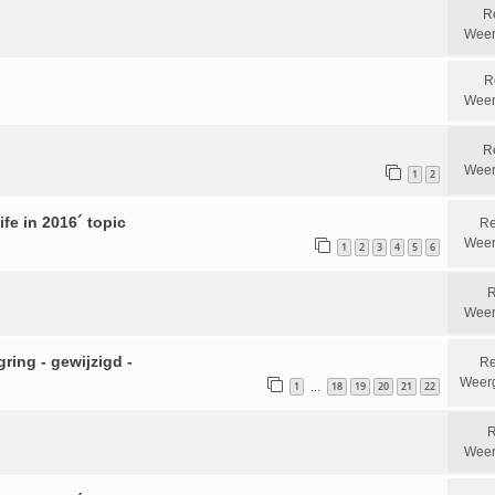
R
Weer
R
Weer
R
Weer
1
2
fe in 2016´ topic
Re
Weer
1
2
3
4
5
6
R
Weer
ring - gewijzigd -
Re
Weer
1
18
19
20
21
22
…
R
Weer