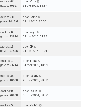
b
L
eacties:
67
door
Mnrk
c
s
e
a
gaves:
70567
31 okt 2015, 13:37
h
t
r
a
t
e
i
t
b
L
acties:
231
door
Snipe
c
s
e
a
gaves:
144392
12 jul 2015, 20:56
h
t
r
a
t
e
i
t
b
L
eacties:
0
door
witje
c
s
e
a
gaves:
22674
27 jun 2015, 21:32
h
t
r
a
t
e
i
t
L
eacties:
13
door
JP
b
c
s
a
gaves:
27485
21 jun 2015, 14:01
e
h
t
a
r
t
e
t
i
L
eacties:
1
door
TLRS
b
s
c
a
gaves:
23714
31 mei 2015, 18:59
e
t
h
a
r
e
t
t
i
L
eacties:
35
door
daNpy
b
s
c
a
gaves:
46888
23 mei 2015, 23:33
e
t
h
a
r
e
t
t
i
b
L
eacties:
9
door
Dickh.
s
c
e
a
gaves:
26808
30 nov 2014, 08:30
t
h
r
a
e
t
i
t
L
eacties:
5
door
ProfZB
b