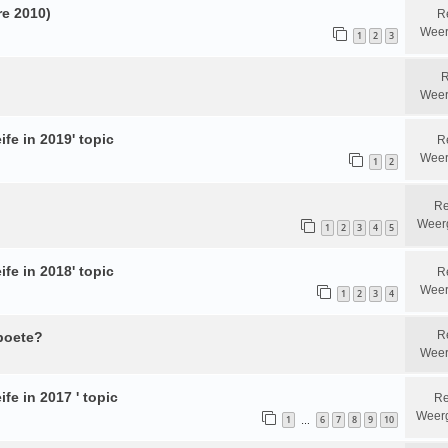
re 2010)
R
Weer
1
2
3
R
Weer
ife in 2019' topic
R
Weer
1
2
Re
Weer
1
2
3
4
5
ife in 2018' topic
R
Weer
1
2
3
4
R
 boete?
Weer
fe in 2017 ' topic
Re
Weer
1
6
7
8
9
10
…