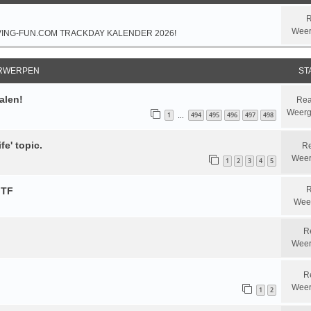
R
Weer
VING-FUN.COM TRACKDAY KALENDER 2026!
RWERPEN
ST
halen!
Rea
Weerg
1
494
495
496
497
498
…
fe' topic.
Re
Weer
1
2
3
4
5
R
 TF
Wee
R
Weer
R
Weer
1
2