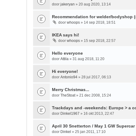
door
jakeryan
» 20 aug 2020, 13:14
Recommendation for welder/bodyshop (r
door
whoops
» 14 sep 2018, 18:51
IKEA says hi!
door
whoops
» 15 sep 2018, 22:57
Hello everyone
door
Attila
» 31 aug 2018, 11:20
Hi everyone!
door
Antonio94
» 28 jul 2017, 06:13
Merry Christmas...
door
TheStoat
» 21 dec 2008, 15:24
Trackdays and -weekends: Europe > a c
door
Dinkel1967
» 16 okt 2013, 22:47
April 30 Snetterton / May 1 GW Superca
door
Dinkel
» 25 jan 2011, 17:10