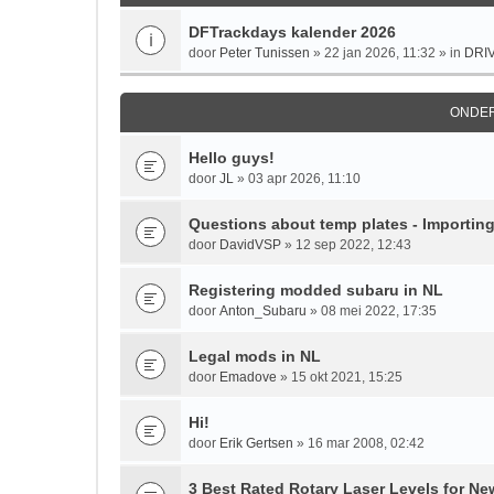
DFTrackdays kalender 2026
door
Peter Tunissen
» 22 jan 2026, 11:32 » in
DRI
ONDE
Hello guys!
door
JL
» 03 apr 2026, 11:10
Questions about temp plates - Importing
door
DavidVSP
» 12 sep 2022, 12:43
Registering modded subaru in NL
door
Anton_Subaru
» 08 mei 2022, 17:35
Legal mods in NL
door
Emadove
» 15 okt 2021, 15:25
Hi!
door
Erik Gertsen
» 16 mar 2008, 02:42
3 Best Rated Rotary Laser Levels for Ne