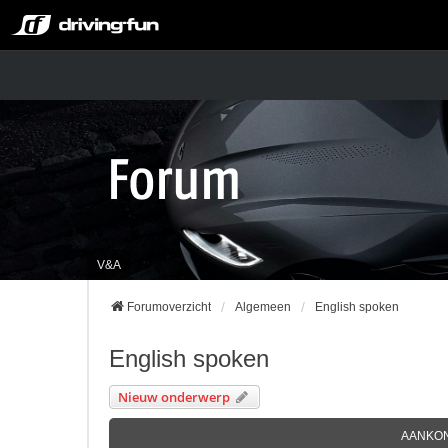
V&A
Forumoverzicht
Algemeen
English spoken
English spoken
Nieuw onderwerp
AANKO