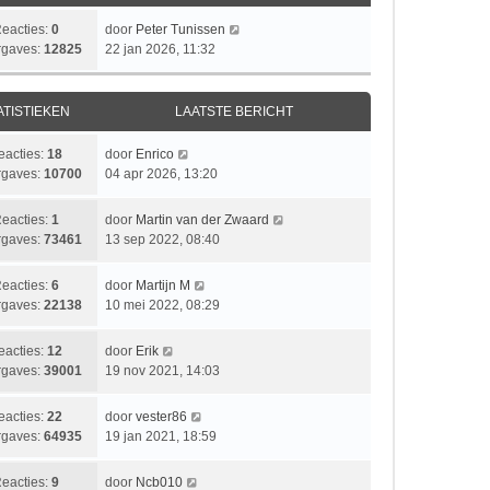
L
eacties:
0
door
Peter Tunissen
a
gaves:
12825
22 jan 2026, 11:32
a
t
s
ATISTIEKEN
LAATSTE BERICHT
t
e
L
eacties:
18
door
Enrico
b
a
gaves:
10700
04 apr 2026, 13:20
e
a
r
t
L
eacties:
1
door
Martin van der Zwaard
i
s
a
gaves:
73461
13 sep 2022, 08:40
c
t
a
h
e
t
t
L
eacties:
6
door
Martijn M
b
s
a
gaves:
22138
10 mei 2022, 08:29
e
t
a
r
e
t
i
L
eacties:
12
door
Erik
b
s
c
a
gaves:
39001
19 nov 2021, 14:03
e
t
h
a
r
e
t
t
i
L
eacties:
22
door
vester86
b
s
c
a
gaves:
64935
19 jan 2021, 18:59
e
t
h
a
r
e
t
t
i
L
eacties:
9
door
Ncb010
b