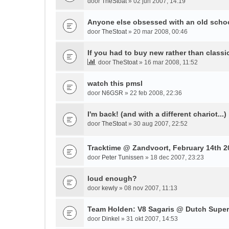
door
TheStoat
» 02 jun 2007, 14:19
Anyone else obsessed with an old scho
door
TheStoat
» 20 mar 2008, 00:46
If you had to buy new rather than classic
door
TheStoat
» 16 mar 2008, 11:52
watch this pmsl
door
N6GSR
» 22 feb 2008, 22:36
I'm back! (and with a different chariot...)
door
TheStoat
» 30 aug 2007, 22:52
Tracktime @ Zandvoort, February 14th 2
door
Peter Tunissen
» 18 dec 2007, 23:23
loud enough?
door
kewly
» 08 nov 2007, 11:13
Team Holden: V8 Sagaris @ Dutch Super
door
Dinkel
» 31 okt 2007, 14:53