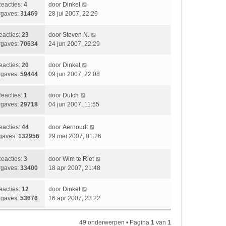
b
L
eacties:
4
door
Dinkel
c
s
e
a
gaves:
31469
28 jul 2007, 22:29
h
t
r
a
t
e
i
t
L
eacties:
23
door
Steven N.
b
c
s
a
gaves:
70634
24 jun 2007, 22:29
e
h
t
a
r
t
e
t
i
L
eacties:
20
door
Dinkel
b
s
c
a
gaves:
59444
09 jun 2007, 22:08
e
t
h
a
r
e
t
t
i
L
eacties:
1
door
Dutch
b
s
c
a
gaves:
29718
04 jun 2007, 11:55
e
t
h
a
r
e
t
t
i
L
eacties:
44
door
Aernoudt
b
s
c
a
gaves:
132956
29 mei 2007, 01:26
e
t
h
a
r
e
t
t
i
b
L
eacties:
3
door
Wim te Riet
s
c
e
a
gaves:
33400
18 apr 2007, 21:48
t
h
r
a
e
t
i
t
L
eacties:
12
door
Dinkel
b
c
s
a
gaves:
53676
16 apr 2007, 23:22
e
h
t
a
r
t
e
t
i
b
49 onderwerpen • Pagina
1
van
1
s