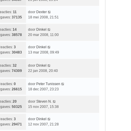
t
h
r
a
e
t
i
t
L
eacties:
11
door
Dexter
b
c
s
a
gaves:
37135
18 mei 2008, 21:51
e
h
t
a
r
t
e
t
i
L
eacties:
14
door
Dinkel
b
s
c
a
gaves:
38578
20 mar 2008, 11:00
e
t
h
a
r
e
t
t
i
L
eacties:
3
door
Dinkel
b
s
c
a
gaves:
30483
13 mar 2008, 09:49
e
t
h
a
r
e
t
t
i
L
eacties:
32
door
Dinkel
b
s
c
a
gaves:
74309
22 jan 2008, 20:40
e
t
h
a
r
e
t
t
i
b
L
eacties:
0
door
Peter Tunissen
s
c
e
a
gaves:
26615
18 dec 2007, 23:23
t
h
r
a
e
t
i
t
L
eacties:
20
door
Steven N.
b
c
s
a
gaves:
50325
15 nov 2007, 15:38
e
h
t
a
r
t
e
t
i
L
eacties:
3
door
Dinkel
b
s
c
a
gaves:
29471
12 nov 2007, 21:28
e
t
h
a