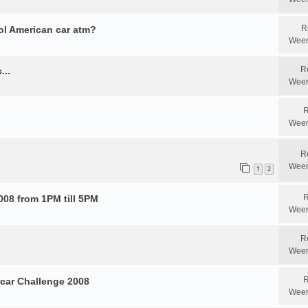
R
ol American car atm?
Weer
R
...
Weer
R
Weer
R
Weer
1
2
R
008 from 1PM till 5PM
Weer
R
Weer
R
car Challenge 2008
Weer