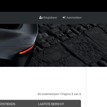
Registreer
Aanmelden
49 onderwerpen • Pagina
1
van
1
ATISTIEKEN
LAATSTE BERICHT