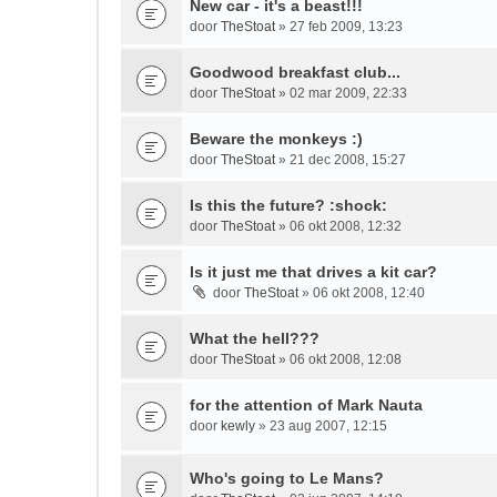
New car - it's a beast!!!
door
TheStoat
» 27 feb 2009, 13:23
Goodwood breakfast club...
door
TheStoat
» 02 mar 2009, 22:33
Beware the monkeys :)
door
TheStoat
» 21 dec 2008, 15:27
Is this the future? :shock:
door
TheStoat
» 06 okt 2008, 12:32
Is it just me that drives a kit car?
door
TheStoat
» 06 okt 2008, 12:40
What the hell???
door
TheStoat
» 06 okt 2008, 12:08
for the attention of Mark Nauta
door
kewly
» 23 aug 2007, 12:15
Who's going to Le Mans?