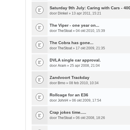
Saturday 9th July: Caring with Cars - 400
door
Dinkel
» 13 apr 2011, 15:21
The Viper - one year on...
door
TheStoat
» 04 okt 2010, 15:39
The Cobra has gone...
door
TheStoat
» 17 okt 2009, 21:35
DVLA single car approval.
door
Aram
» 25 apr 2008, 21:04
Zandvoort Trackday
door
Brno
» 08 feb 2010, 10:34
Rollcage for an E36
door
JohnH
» 06 okt 2009, 17:54
Crap jokes time.....
door
TheStoat
» 06 okt 2008, 18:26