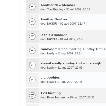
Another New Member
door
Tom Bradley
» 31 okt 2007, 20:52
Another Newbee
door
N6GSR
» 09 aug 2007, 12:47
Is this a scam??
door
N6GSR
» 01 okt 2007, 22:21
zandvoort lambo meeting sunday 16th 
door
kewly
» 11 sep 2007, 22:21
klassikerrally sunday 2nd winterswijk
door
kewly
» 31 aug 2007, 22:03
big boobies
door
kewly
» 07 aug 2007, 22:46
TVR hunting
door
Peter Tunissen
» 20 mar 2007, 20:32