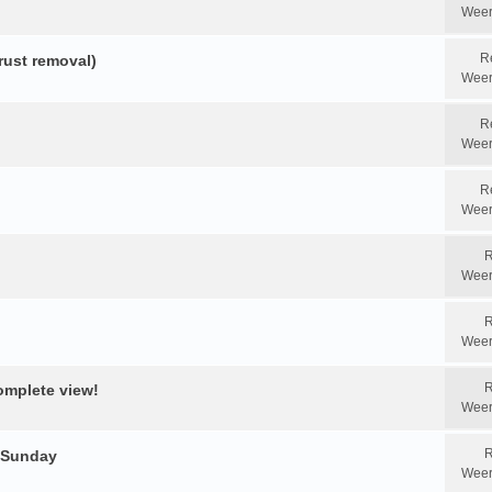
Weer
R
ust removal)
Weer
R
Weer
R
Weer
R
Weer
R
Weer
R
omplete view!
Weer
R
r Sunday
Weer