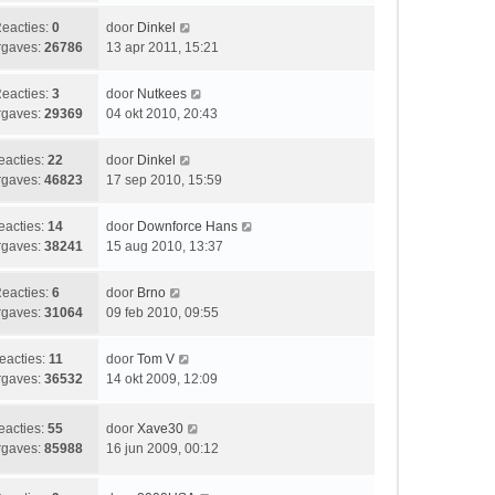
h
a
r
e
t
t
i
L
eacties:
0
door
Dinkel
b
s
c
a
gaves:
26786
13 apr 2011, 15:21
e
t
h
a
r
e
t
t
i
L
eacties:
3
door
Nutkees
b
s
c
a
gaves:
29369
04 okt 2010, 20:43
e
t
h
a
r
e
t
t
i
L
eacties:
22
door
Dinkel
b
s
c
a
gaves:
46823
17 sep 2010, 15:59
e
t
h
a
r
e
t
t
i
L
eacties:
14
door
Downforce Hans
b
s
c
a
gaves:
38241
15 aug 2010, 13:37
e
t
h
a
r
e
t
t
i
L
eacties:
6
door
Brno
b
s
c
a
gaves:
31064
09 feb 2010, 09:55
e
t
h
a
r
e
t
t
i
L
eacties:
11
door
Tom V
b
s
c
a
gaves:
36532
14 okt 2009, 12:09
e
t
h
a
r
e
t
t
i
L
eacties:
55
door
Xave30
b
s
c
a
gaves:
85988
16 jun 2009, 00:12
e
t
h
a
r
e
t
t
i