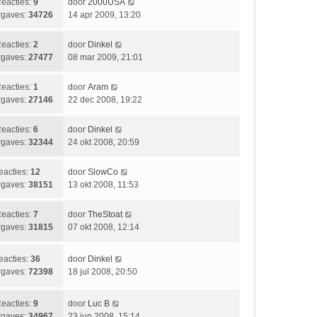
b
L
eacties:
9
door
2000USA
s
c
e
a
gaves:
34726
14 apr 2009, 13:20
t
h
r
a
e
t
i
t
L
eacties:
2
door
Dinkel
b
c
s
a
gaves:
27477
08 mar 2009, 21:01
e
h
t
a
r
t
e
t
i
L
eacties:
1
door
Aram
b
s
c
a
gaves:
27146
22 dec 2008, 19:22
e
t
h
a
r
e
t
t
i
L
eacties:
6
door
Dinkel
b
s
c
a
gaves:
32344
24 okt 2008, 20:59
e
t
h
a
r
e
t
t
i
L
eacties:
12
door
SlowCo
b
s
c
a
gaves:
38151
13 okt 2008, 11:53
e
t
h
a
r
e
t
t
i
L
eacties:
7
door
TheStoat
b
s
c
a
gaves:
31815
07 okt 2008, 12:14
e
t
h
a
r
e
t
t
i
L
eacties:
36
door
Dinkel
b
s
c
a
gaves:
72398
18 jul 2008, 20:50
e
t
h
a
r
e
t
t
i
b
L
eacties:
9
door
Luc B
s
c
e
a
gaves:
34967
23 jun 2008, 15:14