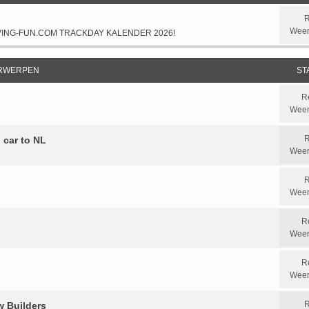
R
Weer
VING-FUN.COM TRACKDAY KALENDER 2026!
RWERPEN
ST
R
Weer
R
 car to NL
Weer
R
Weer
R
Weer
R
Weer
R
w Builders