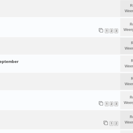
R
Weer
R
Weer
1
2
3
R
Weer
R
september
Weer
R
Weer
R
Weer
1
2
3
R
Weer
1
2