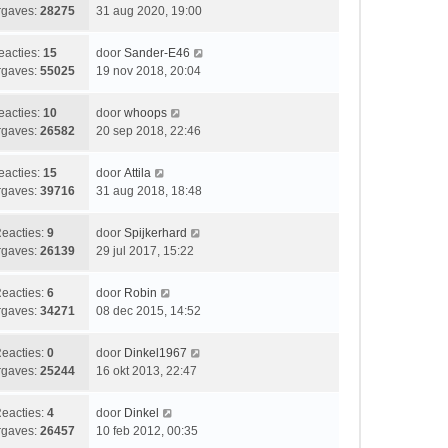
s
c
a
gaves:
28275
31 aug 2020, 19:00
e
t
h
a
r
e
t
t
i
L
eacties:
15
door
Sander-E46
b
s
c
a
gaves:
55025
19 nov 2018, 20:04
e
t
h
a
r
e
t
t
i
L
eacties:
10
door
whoops
b
s
c
a
gaves:
26582
20 sep 2018, 22:46
e
t
h
a
r
e
t
t
i
L
eacties:
15
door
Attila
b
s
c
a
gaves:
39716
31 aug 2018, 18:48
e
t
h
a
r
e
t
t
i
L
eacties:
9
door
Spijkerhard
b
s
c
a
gaves:
26139
29 jul 2017, 15:22
e
t
h
a
r
e
t
t
i
L
eacties:
6
door
Robin
b
s
c
a
gaves:
34271
08 dec 2015, 14:52
e
t
h
a
r
e
t
t
i
L
eacties:
0
door
Dinkel1967
b
s
c
a
gaves:
25244
16 okt 2013, 22:47
e
t
h
a
r
e
t
t
i
L
eacties:
4
door
Dinkel
b
s
c
a
gaves:
26457
10 feb 2012, 00:35
e
t