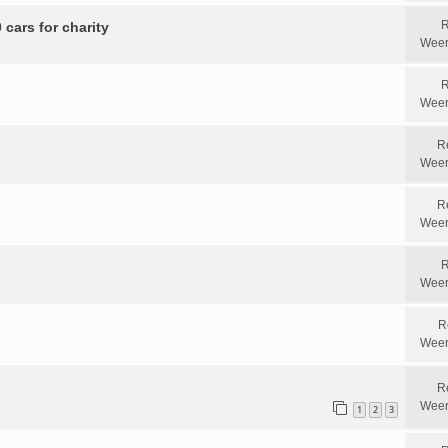
R
 cars for charity
Weer
R
Weer
R
Weer
R
Weer
R
Weer
R
Weer
R
Weer
1
2
3