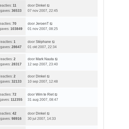
r
e
t
t
i
L
eacties:
11
door
Dinkel
b
s
c
a
gaves:
36533
07 nov 2007, 22:45
e
t
h
a
r
e
t
t
i
L
eacties:
70
door
JeroenT
b
s
c
a
gaves:
103849
01 nov 2007, 08:25
e
t
h
a
r
e
t
t
i
b
L
eacties:
1
door
Stéphane
s
c
e
a
gaves:
28647
01 okt 2007, 22:34
t
h
r
a
e
t
i
t
L
eacties:
2
door
Mark Nauta
b
c
s
a
gaves:
28317
12 sep 2007, 23:40
e
h
t
a
r
t
e
t
i
L
eacties:
2
door
Dinkel
b
s
c
a
gaves:
32133
10 sep 2007, 12:48
e
t
h
a
r
e
t
t
i
L
eacties:
72
door
Wim te Riet
b
s
c
a
gaves:
112355
31 aug 2007, 08:47
e
t
h
a
r
e
t
t
i
b
L
eacties:
42
door
Dinkel
s
c
e
a
gaves:
98916
30 jul 2007, 14:33
t
h
r
a
e
t
i
t