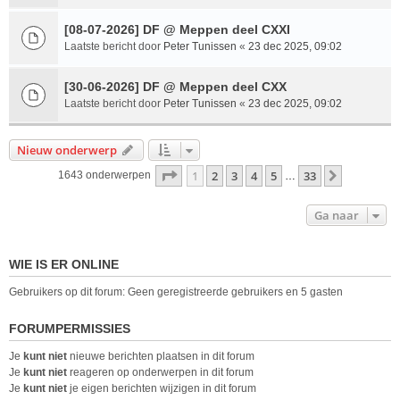
[08-07-2026] DF @ Meppen deel CXXI
Laatste bericht door
Peter Tunissen
«
23 dec 2025, 09:02
[30-06-2026] DF @ Meppen deel CXX
Laatste bericht door
Peter Tunissen
«
23 dec 2025, 09:02
Nieuw onderwerp
Pagina
1
van
33
1
2
3
4
5
33
Volgende
1643 onderwerpen
…
Ga naar
WIE IS ER ONLINE
Gebruikers op dit forum: Geen geregistreerde gebruikers en 5 gasten
FORUMPERMISSIES
Je
kunt niet
nieuwe berichten plaatsen in dit forum
Je
kunt niet
reageren op onderwerpen in dit forum
Je
kunt niet
je eigen berichten wijzigen in dit forum