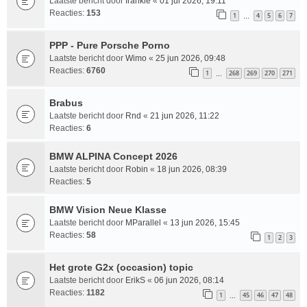
Laatste bericht door
frankie
«
01 jul 2026, 19:11
Reacties:
153
1
4
5
6
7
…
PPP - Pure Porsche Porno
Laatste bericht door
Wimo
«
25 jun 2026, 09:48
Reacties:
6760
1
268
269
270
271
…
Brabus
Laatste bericht door
Rnd
«
21 jun 2026, 11:22
Reacties:
6
BMW ALPINA Concept 2026
Laatste bericht door
Robin
«
18 jun 2026, 08:39
Reacties:
5
BMW Vision Neue Klasse
Laatste bericht door
MParallel
«
13 jun 2026, 15:45
Reacties:
58
1
2
3
Het grote G2x (occasion) topic
Laatste bericht door
ErikS
«
06 jun 2026, 08:14
Reacties:
1182
1
45
46
47
48
…