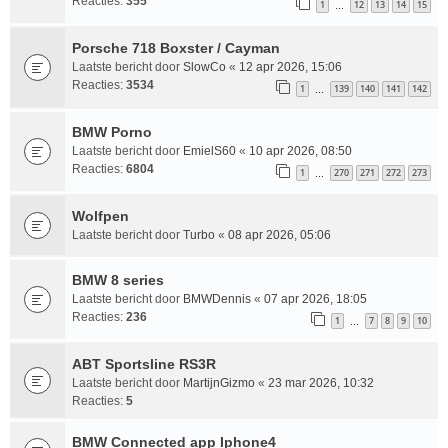
Reacties:
355
1
12
13
14
15
…
Porsche 718 Boxster / Cayman
Laatste bericht door
SlowCo
«
12 apr 2026, 15:06
Reacties:
3534
1
139
140
141
142
…
BMW Porno
Laatste bericht door
EmielS60
«
10 apr 2026, 08:50
Reacties:
6804
1
270
271
272
273
…
Wolfpen
Laatste bericht door
Turbo
«
08 apr 2026, 05:06
BMW 8 series
Laatste bericht door
BMWDennis
«
07 apr 2026, 18:05
Reacties:
236
1
7
8
9
10
…
ABT Sportsline RS3R
Laatste bericht door
MartijnGizmo
«
23 mar 2026, 10:32
Reacties:
5
BMW Connected app Iphone4