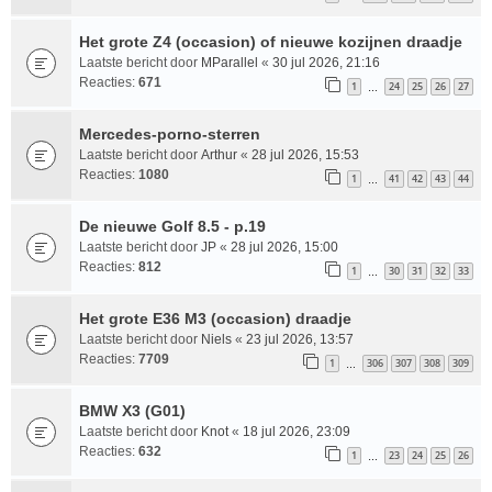
Het grote Z4 (occasion) of nieuwe kozijnen draadje
Laatste bericht door
MParallel
«
30 jul 2026, 21:16
Reacties:
671
1
24
25
26
27
…
Mercedes-porno-sterren
Laatste bericht door
Arthur
«
28 jul 2026, 15:53
Reacties:
1080
1
41
42
43
44
…
De nieuwe Golf 8.5 - p.19
Laatste bericht door
JP
«
28 jul 2026, 15:00
Reacties:
812
1
30
31
32
33
…
Het grote E36 M3 (occasion) draadje
Laatste bericht door
Niels
«
23 jul 2026, 13:57
Reacties:
7709
1
306
307
308
309
…
BMW X3 (G01)
Laatste bericht door
Knot
«
18 jul 2026, 23:09
Reacties:
632
1
23
24
25
26
…