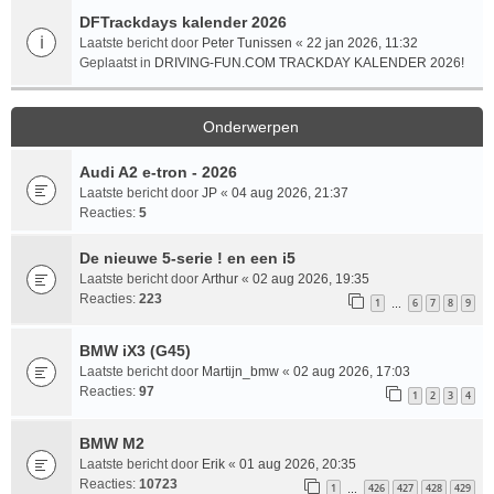
DFTrackdays kalender 2026
Laatste bericht door
Peter Tunissen
«
22 jan 2026, 11:32
Geplaatst in
DRIVING-FUN.COM TRACKDAY KALENDER 2026!
Onderwerpen
Audi A2 e-tron - 2026
Laatste bericht door
JP
«
04 aug 2026, 21:37
Reacties:
5
De nieuwe 5-serie ! en een i5
Laatste bericht door
Arthur
«
02 aug 2026, 19:35
Reacties:
223
1
6
7
8
9
…
BMW iX3 (G45)
Laatste bericht door
Martijn_bmw
«
02 aug 2026, 17:03
Reacties:
97
1
2
3
4
BMW M2
Laatste bericht door
Erik
«
01 aug 2026, 20:35
Reacties:
10723
1
426
427
428
429
…