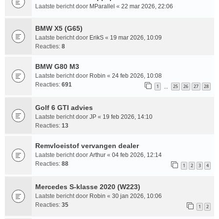
Laatste bericht door
MParallel
«
22 mar 2026, 22:06
BMW X5 (G65)
Laatste bericht door
ErikS
«
19 mar 2026, 10:09
Reacties:
8
BMW G80 M3
Laatste bericht door
Robin
«
24 feb 2026, 10:08
Reacties:
691
1
25
26
27
28
…
Golf 6 GTI advies
Laatste bericht door
JP
«
19 feb 2026, 14:10
Reacties:
13
Remvloeistof vervangen dealer
Laatste bericht door
Arthur
«
04 feb 2026, 12:14
Reacties:
88
1
2
3
4
Mercedes S-klasse 2020 (W223)
Laatste bericht door
Robin
«
30 jan 2026, 10:06
Reacties:
35
1
2