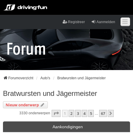
Registreer
Aanmelden
Forumoverzicht
Auto's
Bratwursten und Jägermeister
Bratwursten und Jägermeister
Nieuw onderwerp
Pagina
1
van
67
1
2
3
4
5
67
Volgende
3330 onderwerpen
…
Aankondigingen