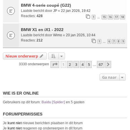
BMW 4-serie coupé (G22)
Laatste bericht door
JP
«
22 jan 2026, 19:42
Reacties:
428
1
15
16
17
18
…
BMW X1 en iX1 - 2022
Laatste bericht door
Wimo
«
20 jan 2026, 10:44
Reacties:
212
1
6
7
8
9
…
Nieuw onderwerp
Pagina
1
van
67
1
2
3
4
5
67
Volgende
3330 onderwerpen
…
Ga naar
WIE IS ER ONLINE
Gebruikers op dit forum:
Baidu [Spider]
en 5 gasten
FORUMPERMISSIES
Je
kunt niet
nieuwe berichten plaatsen in dit forum
Je
kunt niet
reageren op onderwerpen in dit forum