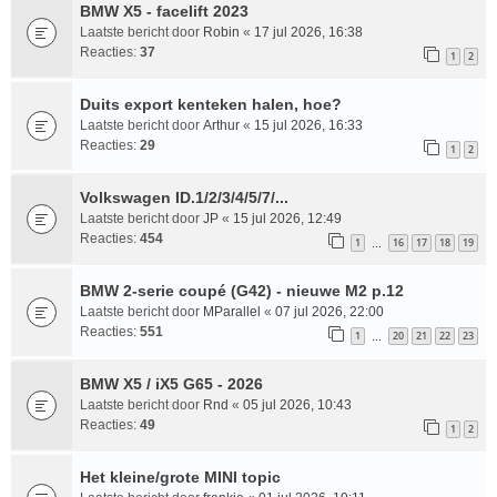
BMW X5 - facelift 2023
Laatste bericht door
Robin
«
17 jul 2026, 16:38
Reacties:
37
1
2
Duits export kenteken halen, hoe?
Laatste bericht door
Arthur
«
15 jul 2026, 16:33
Reacties:
29
1
2
Volkswagen ID.1/2/3/4/5/7/...
Laatste bericht door
JP
«
15 jul 2026, 12:49
Reacties:
454
1
16
17
18
19
…
BMW 2-serie coupé (G42) - nieuwe M2 p.12
Laatste bericht door
MParallel
«
07 jul 2026, 22:00
Reacties:
551
1
20
21
22
23
…
BMW X5 / iX5 G65 - 2026
Laatste bericht door
Rnd
«
05 jul 2026, 10:43
Reacties:
49
1
2
Het kleine/grote MINI topic