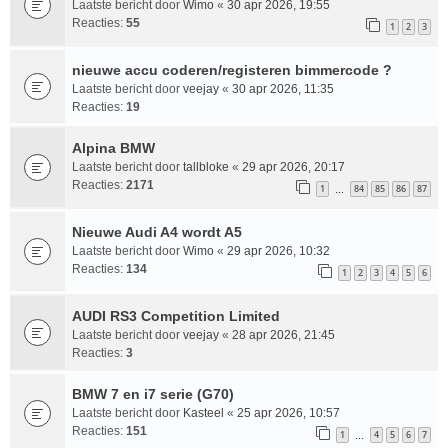
Laatste bericht door
Wimo
«
30 apr 2026, 19:55
Reacties:
55
1
2
3
nieuwe accu coderen/registeren bimmercode ?
Laatste bericht door
veejay
«
30 apr 2026, 11:35
Reacties:
19
Alpina BMW
Laatste bericht door
tallbloke
«
29 apr 2026, 20:17
Reacties:
2171
1
84
85
86
87
…
Nieuwe Audi A4 wordt A5
Laatste bericht door
Wimo
«
29 apr 2026, 10:32
Reacties:
134
1
2
3
4
5
6
AUDI RS3 Competition Limited
Laatste bericht door
veejay
«
28 apr 2026, 21:45
Reacties:
3
BMW 7 en i7 serie (G70)
Laatste bericht door
Kasteel
«
25 apr 2026, 10:57
Reacties:
151
1
4
5
6
7
…