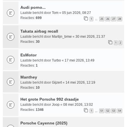
Audi porno...
Laatste bericht door
Tom
«
05 jun 2026, 08:27
Reacties:
699
1
25
26
27
28
…
Takata airbag recall
Laatste bericht door
Martijn_bmw
«
30 mei 2026, 21:37
Reacties:
30
1
2
EsMotor
Laatste bericht door
Turbo
«
17 mei 2026, 13:49
Reacties:
1
Manthey
Laatste bericht door
Gijzert
«
14 mei 2026, 12:19
Reacties:
10
Het grote Porsche 992 draadje
Laatste bericht door
Joop
«
08 mei 2026, 13:02
Reacties:
1346
1
51
52
53
54
…
Porsche Cayenne (2025)