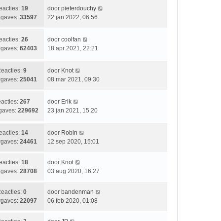
i
t
b
L
eacties:
19
door
pieterdouchy
c
s
e
a
gaves:
33597
22 jan 2022, 06:56
h
t
r
a
t
e
i
t
b
L
eacties:
26
door
coolfan
c
s
e
a
gaves:
62403
18 apr 2021, 22:21
h
t
r
a
t
e
i
t
b
L
eacties:
9
door
Knot
c
s
e
a
gaves:
25041
08 mar 2021, 09:30
h
t
r
a
t
e
i
t
b
L
acties:
267
door
Erik
c
s
e
a
gaves:
229692
23 jan 2021, 15:20
h
t
r
a
t
e
i
t
b
L
eacties:
14
door
Robin
c
s
e
a
gaves:
24461
12 sep 2020, 15:01
h
t
r
a
t
e
i
t
L
eacties:
18
door
Knot
b
c
s
a
gaves:
28708
03 aug 2020, 16:27
e
h
t
a
r
t
e
t
i
L
eacties:
0
door
bandenman
b
s
c
a
gaves:
22097
06 feb 2020, 01:08
e
t
h
a
r
e
t
t