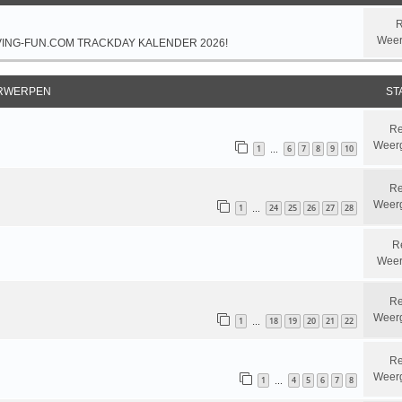
R
Weer
VING-FUN.COM TRACKDAY KALENDER 2026!
RWERPEN
ST
Re
Weer
1
6
7
8
9
10
…
Re
Weer
1
24
25
26
27
28
…
R
Weer
Re
Weer
1
18
19
20
21
22
…
Re
Weer
1
4
5
6
7
8
…