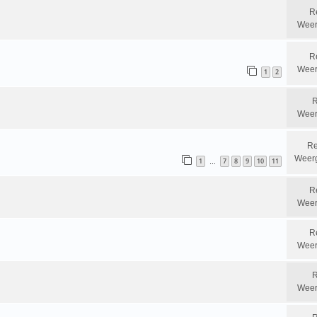
R
Weer
R
Weer
1
2
R
Weer
Re
Weer
1
7
8
9
10
11
…
R
Weer
R
Weer
R
Weer