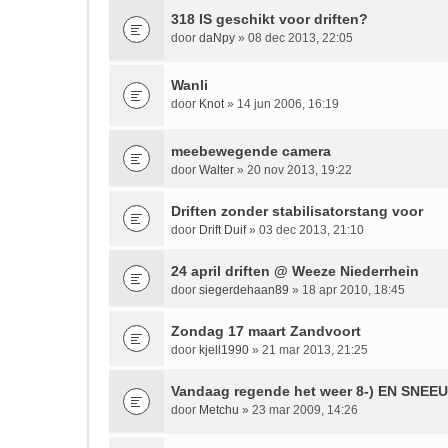
318 IS geschikt voor driften?
door
daNpy
» 08 dec 2013, 22:05
Wanli
door
Knot
» 14 jun 2006, 16:19
meebewegende camera
door
Walter
» 20 nov 2013, 19:22
Driften zonder stabilisatorstang voor
door
Drift Duif
» 03 dec 2013, 21:10
24 april driften @ Weeze Niederrhein
door
siegerdehaan89
» 18 apr 2010, 18:45
Zondag 17 maart Zandvoort
door
kjell1990
» 21 mar 2013, 21:25
Vandaag regende het weer 8-) EN SNEEU
door
Metchu
» 23 mar 2009, 14:26