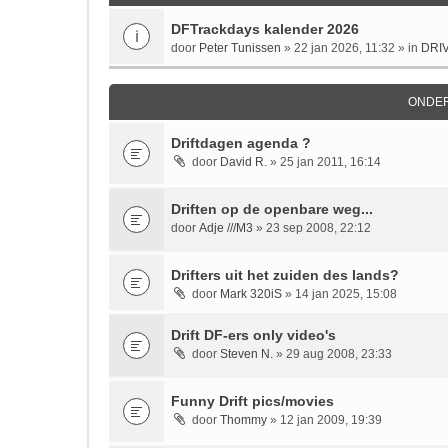
DFTrackdays kalender 2026
door
Peter Tunissen
» 22 jan 2026, 11:32 » in
DRI
ONDE
Driftdagen agenda ?
door
David R.
» 25 jan 2011, 16:14
Driften op de openbare weg...
door
Adje ///M3
» 23 sep 2008, 22:12
Drifters uit het zuiden des lands?
door
Mark 320iS
» 14 jan 2025, 15:08
Drift DF-ers only video's
door
Steven N.
» 29 aug 2008, 23:33
Funny Drift pics/movies
door
Thommy
» 12 jan 2009, 19:39