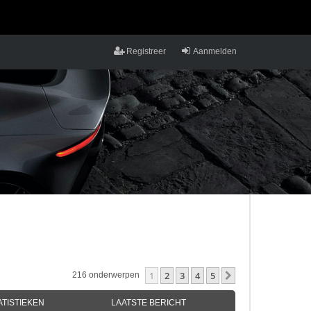
Registreer
Aanmelden
1
2
3
4
5
Volgende
216 onderwerpen
ATISTIEKEN
LAATSTE BERICHT