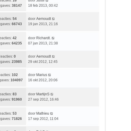
b
L
eacties:
16
door
Jussi
c
s
e
a
gaves:
38147
18 feb 2013, 00:42
h
t
r
a
t
e
i
t
b
L
eacties:
54
door
Aernoudt
c
s
e
a
gaves:
66743
19 jan 2013, 21:16
h
t
r
a
t
e
i
t
b
L
eacties:
42
door
Richardt.
c
s
e
a
gaves:
64235
07 jan 2013, 21:38
h
t
r
a
t
e
i
t
b
L
eacties:
0
door
Aernoudt
c
s
e
a
gaves:
23985
29 okt 2012, 12:45
h
t
r
a
t
e
i
t
b
L
acties:
102
door
Marius
c
s
e
a
gaves:
104097
16 okt 2012, 20:06
h
t
r
a
t
e
i
t
b
L
eacties:
83
door
MartijnS
c
s
e
a
gaves:
91960
27 sep 2012, 16:46
h
t
r
a
t
e
i
t
b
L
eacties:
53
door
Mathieu
c
s
e
a
gaves:
71826
17 sep 2012, 11:04
h
t
r
a
t
e
i
t
b