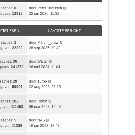
L
eacties:
0
door
Peter Tunissen
a
gaves:
12919
22 jan 2026, 11:32
a
t
s
ATISTIEKEN
LAATSTE BERICHT
t
e
L
eacties:
2
door
Martijn_bmw
b
a
gaves:
22222
28 sep 2025, 19:49
e
a
r
t
L
eacties:
36
door
Walter
i
s
a
gaves:
241272
26 mei 2024, 11:04
c
t
a
h
e
t
t
b
L
eacties:
28
door
Turbo
s
e
a
gaves:
59097
22 aug 2023, 01:15
t
r
a
e
i
t
b
L
acties:
102
door
Robin
c
s
e
a
gaves:
111453
09 mar 2023, 12:45
h
t
r
a
t
e
i
t
b
L
eacties:
5
door
NAS
c
s
e
a
gaves:
11289
16 jan 2023, 13:47
h
t
r
a
t
e