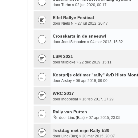
door
Turbo
» 02 jun 2020, 00:17
Eifel Rallye Festival
door
Niels N
» 27 jul 2012, 20:47
Crosskarts in de sneeuw!
door
JoostSchouten
» 04 mar 2013, 15:32
LSM 2021
door
tallbloke
» 22 dec 2019, 15:11
Kostprijs oldtimer "rally" AvD Histo Mon
door
Arstey
» 06 apr 2019, 09:00
WRC 2017
door
indobesar
» 16 feb 2017, 17:29
Rally van Putten
door
Linc (Bas)
» 07 apr 2015, 23:05
Testdag met mijn Rally E30
door
Linc (Bas)
» 20 mar 2015, 20:07