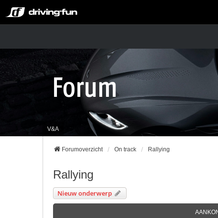
V&A
Forumoverzicht
On track
Rallying
Rallying
Nieuw onderwerp
AANKO