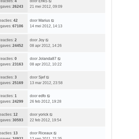
L
eacties:
4
door
ErikS
c
s
e
a
gaves:
26243
21 mei 2012, 09:09
h
t
r
a
t
e
i
t
b
L
eacties:
42
door
Marius
c
s
e
a
gaves:
67106
14 mei 2012, 14:13
h
t
r
a
t
e
i
t
b
L
eacties:
2
door
Joy
c
s
e
a
gaves:
24452
08 apr 2012, 14:26
h
t
r
a
t
e
i
t
L
eacties:
0
door
Jolanda87
b
c
s
a
gaves:
23163
08 apr 2012, 10:22
e
h
t
a
r
t
e
t
i
L
eacties:
3
door
Sjef
b
s
c
a
gaves:
25169
13 mar 2012, 23:58
e
t
h
a
r
e
t
t
i
L
eacties:
1
door
edfo
b
s
c
a
gaves:
24299
26 feb 2012, 19:28
e
t
h
a
r
e
t
t
i
L
eacties:
12
door
yorick
b
s
c
a
gaves:
30593
22 feb 2012, 19:54
e
t
h
a
r
e
t
t
i
L
eacties:
13
door
Riceaux
b
s
c
a
gaves:
34932
12 sep 2011, 21:35