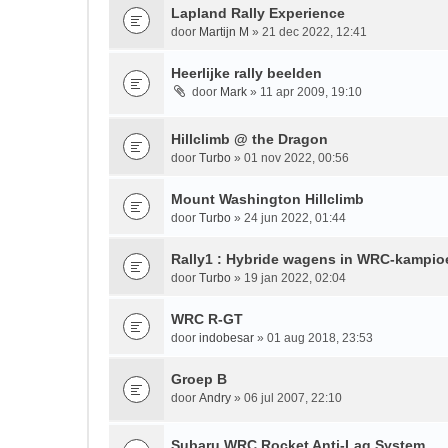
Lapland Rally Experience
door
Martijn M
» 21 dec 2022, 12:41
Heerlijke rally beelden
door
Mark
» 11 apr 2009, 19:10
Hillclimb @ the Dragon
door
Turbo
» 01 nov 2022, 00:56
Mount Washington Hillclimb
door
Turbo
» 24 jun 2022, 01:44
Rally1 : Hybride wagens in WRC-kampi
door
Turbo
» 19 jan 2022, 02:04
WRC R-GT
door
indobesar
» 01 aug 2018, 23:53
Groep B
door
Andry
» 06 jul 2007, 22:10
Subaru WRC Rocket Anti-Lag System