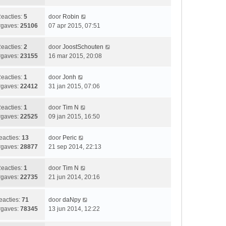
t
h
a
r
e
t
t
i
L
eacties:
5
door
Robin
b
s
c
a
gaves:
25106
07 apr 2015, 07:51
e
t
h
a
r
e
t
t
i
L
eacties:
2
door
JoostSchouten
b
s
c
a
gaves:
23155
16 mar 2015, 20:08
e
t
h
a
r
e
t
t
i
L
eacties:
1
door
Jonh
b
s
c
a
gaves:
22412
31 jan 2015, 07:06
e
t
h
a
r
e
t
t
i
L
eacties:
1
door
Tim N
b
s
c
a
gaves:
22525
09 jan 2015, 16:50
e
t
h
a
r
e
t
t
i
L
eacties:
13
door
Peric
b
s
c
a
gaves:
28877
21 sep 2014, 22:13
e
t
h
a
r
e
t
t
i
L
eacties:
1
door
Tim N
b
s
c
a
gaves:
22735
21 jun 2014, 20:16
e
t
h
a
r
e
t
t
i
L
eacties:
71
door
daNpy
b
s
c
a
gaves:
78345
13 jun 2014, 12:22
e
t
h
a
r
e
t