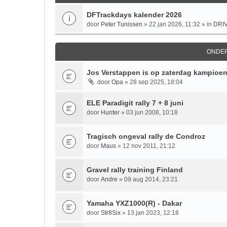
DFTrackdays kalender 2026
door
Peter Tunissen
» 22 jan 2026, 11:32 » in
DRI
ONDE
Jos Verstappen is op zaterdag kampioe
door
Opa
» 28 sep 2025, 18:04
ELE Paradigit rally 7 + 8 juni
door
Hunter
» 03 jun 2008, 10:18
Tragisch ongeval rally de Condroz
door
Maus
» 12 nov 2011, 21:12
Gravel rally training Finland
door
Andre
» 09 aug 2014, 23:21
Yamaha YXZ1000(R) - Dakar
door
Str8Six
» 13 jan 2023, 12:18