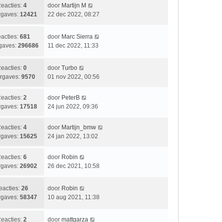
i
t
L
eacties:
4
door
Martijn M
b
c
s
a
gaves:
12421
22 dec 2022, 08:27
e
h
t
a
r
t
e
t
i
L
acties:
681
door
Marc Sierra
b
s
c
a
gaves:
296686
11 dec 2022, 11:33
e
t
h
a
r
e
t
t
i
b
L
eacties:
0
door
Turbo
s
c
e
a
rgaves:
9570
01 nov 2022, 00:56
t
h
r
a
e
t
i
t
L
eacties:
2
door
PeterB
b
c
s
a
gaves:
17518
24 jun 2022, 09:36
e
h
t
a
r
t
e
t
i
L
eacties:
4
door
Martijn_bmw
b
s
c
a
gaves:
15625
24 jan 2022, 13:02
e
t
h
a
r
e
t
t
i
L
eacties:
6
door
Robin
b
s
c
a
gaves:
26902
26 dec 2021, 10:58
e
t
h
a
r
e
t
t
i
L
eacties:
26
door
Robin
b
s
c
a
gaves:
58347
10 aug 2021, 11:38
e
t
h
a
r
e
t
t
i
b
L
eacties:
2
door
mattgarza