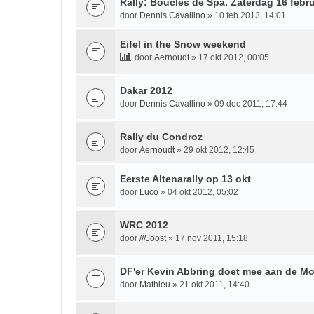
Rally: Boucles de Spa. Zaterdag 16 febru
door
Dennis Cavallino
» 10 feb 2013, 14:01
Eifel in the Snow weekend
door
Aernoudt
» 17 okt 2012, 00:05
Dakar 2012
door
Dennis Cavallino
» 09 dec 2011, 17:44
Rally du Condroz
door
Aernoudt
» 29 okt 2012, 12:45
Eerste Altenarally op 13 okt
door
Luco
» 04 okt 2012, 05:02
WRC 2012
door
///Joost
» 17 nov 2011, 15:18
DF'er Kevin Abbring doet mee aan de Mon
door
Mathieu
» 21 okt 2011, 14:40