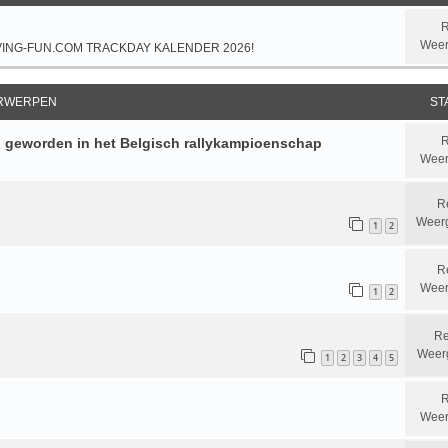
R
Weer
VING-FUN.COM TRACKDAY KALENDER 2026!
RWERPEN
ST
R
n geworden in het Belgisch rallykampioenschap
Weer
R
Weer
1
2
R
Weer
1
2
Re
Weer
1
2
3
4
5
R
Weer