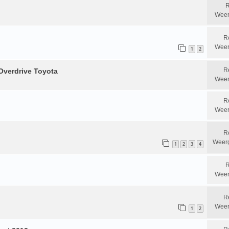
R
Weer
R
Weer
1
2
R
Overdrive Toyota
Weer
R
Weer
R
Weer
1
2
3
4
R
Weer
R
Weer
1
2