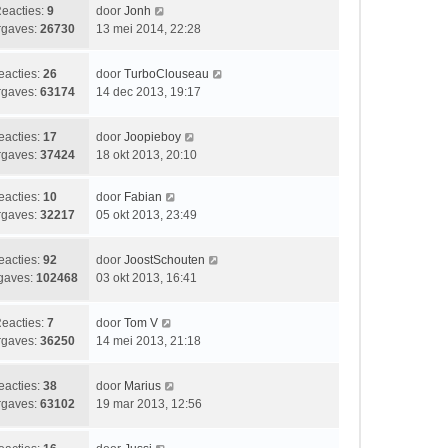
t
i
b
L
eacties:
9
door
Jonh
s
c
e
a
gaves:
26730
13 mei 2014, 22:28
t
h
r
a
e
t
i
t
b
L
eacties:
26
door
TurboClouseau
c
s
e
a
gaves:
63174
14 dec 2013, 19:17
h
t
r
a
t
e
i
t
b
L
eacties:
17
door
Joopieboy
c
s
e
a
gaves:
37424
18 okt 2013, 20:10
h
t
r
a
t
e
i
t
L
eacties:
10
door
Fabian
b
c
s
a
gaves:
32217
05 okt 2013, 23:49
e
h
t
a
r
t
e
t
i
L
eacties:
92
door
JoostSchouten
b
s
c
a
gaves:
102468
03 okt 2013, 16:41
e
t
h
a
r
e
t
t
i
b
L
eacties:
7
door
Tom V
s
c
e
a
gaves:
36250
14 mei 2013, 21:18
t
h
r
a
e
t
i
t
b
L
eacties:
38
door
Marius
c
s
e
a
gaves:
63102
19 mar 2013, 12:56
h
t
r
a
t
e
i
t