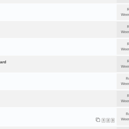
R
Weer
R
Weer
R
Weer
R
ard
Weer
R
Weer
R
Weer
R
Weer
1
2
3