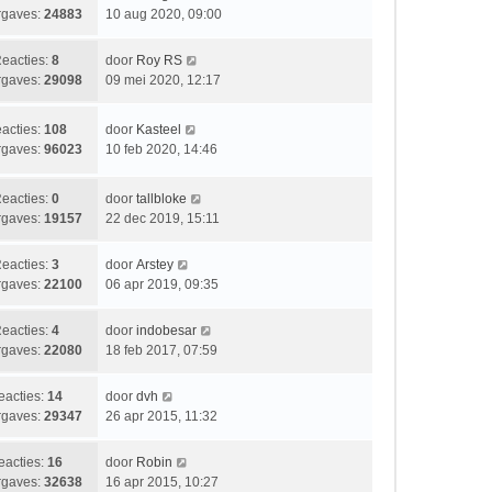
s
c
e
a
gaves:
24883
10 aug 2020, 09:00
t
h
r
a
e
t
i
t
L
eacties:
8
door
Roy RS
b
c
s
a
gaves:
29098
09 mei 2020, 12:17
e
h
t
a
r
t
e
t
i
L
acties:
108
door
Kasteel
b
s
c
a
gaves:
96023
10 feb 2020, 14:46
e
t
h
a
r
e
t
t
i
b
L
eacties:
0
door
tallbloke
s
c
e
a
gaves:
19157
22 dec 2019, 15:11
t
h
r
a
e
t
i
t
L
eacties:
3
door
Arstey
b
c
s
a
gaves:
22100
06 apr 2019, 09:35
e
h
t
a
r
t
e
t
i
L
eacties:
4
door
indobesar
b
s
c
a
gaves:
22080
18 feb 2017, 07:59
e
t
h
a
r
e
t
t
i
L
eacties:
14
door
dvh
b
s
c
a
gaves:
29347
26 apr 2015, 11:32
e
t
h
a
r
e
t
t
i
L
eacties:
16
door
Robin
b
s
c
a
gaves:
32638
16 apr 2015, 10:27
e