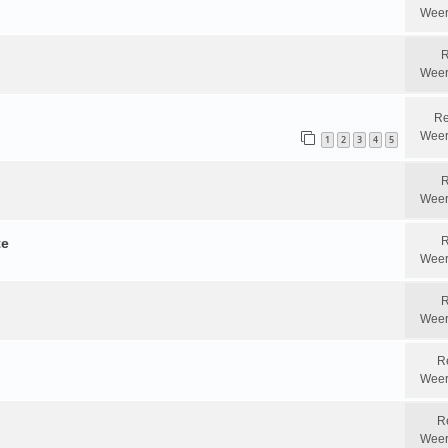
Weer
R
Weer
Re
Weer
1
2
3
4
5
R
Weer
R
te
Weer
R
Weer
R
Weer
R
Weer