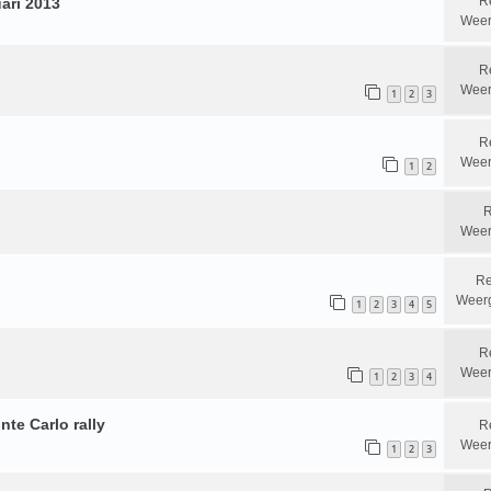
R
ari 2013
Weer
R
Weer
1
2
3
R
Weer
1
2
R
Weer
Re
Weer
1
2
3
4
5
R
Weer
1
2
3
4
te Carlo rally
R
Weer
1
2
3