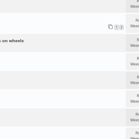
R
Weer
R
Weer
1
2
R
s on wheels
Weer
R
Weer
R
Weer
R
Weer
R
Weer
R
Weer