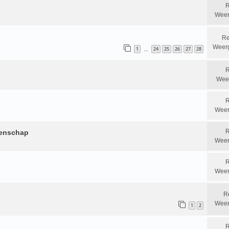
R
Weer
Re
Weer
1
24
25
26
27
28
…
R
Wee
R
Weer
R
oenschap
Weer
R
Weer
R
Weer
1
2
R