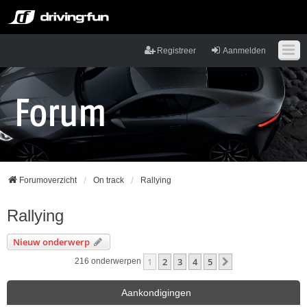
Registreer
Aanmelden
Forumoverzicht
On track
Rallying
Rallying
Nieuw onderwerp
1
2
3
4
5
Volgende
216 onderwerpen
Aankondigingen