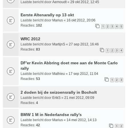
Laatste bericht door
Aernoudt
«
29 okt 2012, 12:45
Eerste Altenarally op 13 okt
Laatste bericht door
Marius
«
16 okt 2012, 20:06
Reacties:
102
1
2
3
4
5
WRC 2012
Laatste bericht door
MartijnS
«
27 sep 2012, 16:46
Reacties:
83
1
2
3
4
DF'er Kevin Abbring doet mee aan de Monte Carlo
rally
Laatste bericht door
Mathieu
«
17 sep 2012, 11:04
Reacties:
53
1
2
3
2 doden bij de seizoensrally in Bocholt
Laatste bericht door
ErikS
«
21 mei 2012, 09:09
Reacties:
4
BMW 1 M in Nederlandse rally's
Laatste bericht door
Marius
«
14 mei 2012, 14:13
Reacties:
42
1
2