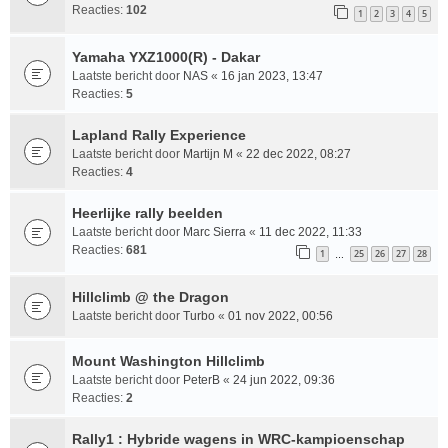
Reacties:
102
1
2
3
4
5
Yamaha YXZ1000(R) - Dakar
Laatste bericht door
NAS
«
16 jan 2023, 13:47
Reacties:
5
Lapland Rally Experience
Laatste bericht door
Martijn M
«
22 dec 2022, 08:27
Reacties:
4
Heerlijke rally beelden
Laatste bericht door
Marc Sierra
«
11 dec 2022, 11:33
Reacties:
681
1
25
26
27
28
…
Hillclimb @ the Dragon
Laatste bericht door
Turbo
«
01 nov 2022, 00:56
Mount Washington Hillclimb
Laatste bericht door
PeterB
«
24 jun 2022, 09:36
Reacties:
2
Rally1 : Hybride wagens in WRC-kampioenschap