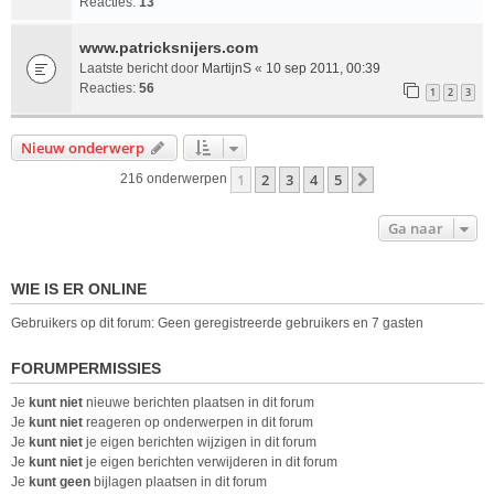
Reacties:
13
www.patricksnijers.com
Laatste bericht door
MartijnS
«
10 sep 2011, 00:39
Reacties:
56
1
2
3
Nieuw onderwerp
1
2
3
4
5
Volgende
216 onderwerpen
Ga naar
WIE IS ER ONLINE
Gebruikers op dit forum: Geen geregistreerde gebruikers en 7 gasten
FORUMPERMISSIES
Je
kunt niet
nieuwe berichten plaatsen in dit forum
Je
kunt niet
reageren op onderwerpen in dit forum
Je
kunt niet
je eigen berichten wijzigen in dit forum
Je
kunt niet
je eigen berichten verwijderen in dit forum
Je
kunt geen
bijlagen plaatsen in dit forum