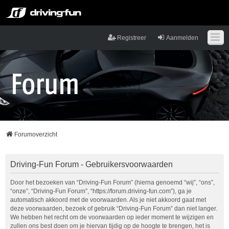
Registreer
Aanmelden
Forumoverzicht
Driving-Fun Forum - Gebruikersvoorwaarden
Door het bezoeken van “Driving-Fun Forum” (hierna genoemd “wij”, “ons”,
“onze”, “Driving-Fun Forum”, “https://forum.driving-fun.com”), ga je
automatisch akkoord met de voorwaarden. Als je niet akkoord gaat met
deze voorwaarden, bezoek of gebruik “Driving-Fun Forum” dan niet langer.
We hebben het recht om de voorwaarden op ieder moment te wijzigen en
zullen ons best doen om je hiervan tijdig op de hoogte te brengen, het is