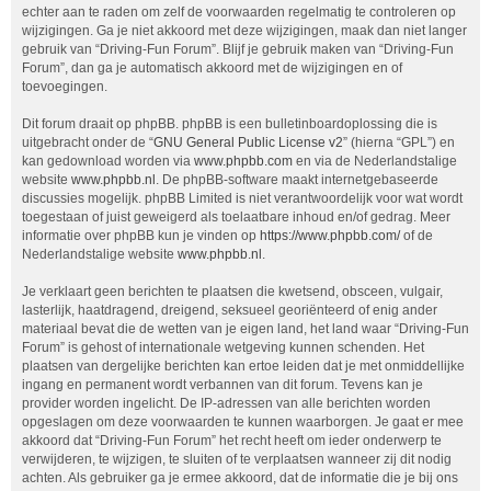
echter aan te raden om zelf de voorwaarden regelmatig te controleren op
wijzigingen. Ga je niet akkoord met deze wijzigingen, maak dan niet langer
gebruik van “Driving-Fun Forum”. Blijf je gebruik maken van “Driving-Fun
Forum”, dan ga je automatisch akkoord met de wijzigingen en of
toevoegingen.
Dit forum draait op phpBB. phpBB is een bulletinboardoplossing die is
uitgebracht onder de “
GNU General Public License v2
” (hierna “GPL”) en
kan gedownload worden via
www.phpbb.com
en via de Nederlandstalige
website
www.phpbb.nl
. De phpBB-software maakt internetgebaseerde
discussies mogelijk. phpBB Limited is niet verantwoordelijk voor wat wordt
toegestaan of juist geweigerd als toelaatbare inhoud en/of gedrag. Meer
informatie over phpBB kun je vinden op
https://www.phpbb.com/
of de
Nederlandstalige website
www.phpbb.nl
.
Je verklaart geen berichten te plaatsen die kwetsend, obsceen, vulgair,
lasterlijk, haatdragend, dreigend, seksueel georiënteerd of enig ander
materiaal bevat die de wetten van je eigen land, het land waar “Driving-Fun
Forum” is gehost of internationale wetgeving kunnen schenden. Het
plaatsen van dergelijke berichten kan ertoe leiden dat je met onmiddellijke
ingang en permanent wordt verbannen van dit forum. Tevens kan je
provider worden ingelicht. De IP-adressen van alle berichten worden
opgeslagen om deze voorwaarden te kunnen waarborgen. Je gaat er mee
akkoord dat “Driving-Fun Forum” het recht heeft om ieder onderwerp te
verwijderen, te wijzigen, te sluiten of te verplaatsen wanneer zij dit nodig
achten. Als gebruiker ga je ermee akkoord, dat de informatie die je bij ons