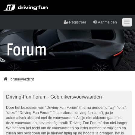
Registreer
Aanmelden
Forumoverzicht
Driving-Fun Forum - Gebruikersvoorwaarden
Door het bezoeken van “Driving-Fun Forum” (hierna genoemd “wij”, “ons”,
“onze”, “Driving-Fun Forum”, “https://forum.driving-fun.com”), ga je
automatisch akkoord met de voorwaarden. Als je niet akkoord gaat met
deze voorwaarden, bezoek of gebruik “Driving-Fun Forum” dan niet langer.
We hebben het recht om de voorwaarden op ieder moment te wijzigen en
zullen ons best doen om je hiervan tijdig op de hoogte te brengen, het is