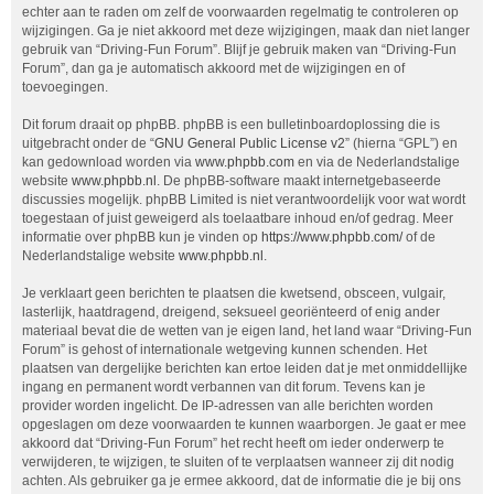
echter aan te raden om zelf de voorwaarden regelmatig te controleren op
wijzigingen. Ga je niet akkoord met deze wijzigingen, maak dan niet langer
gebruik van “Driving-Fun Forum”. Blijf je gebruik maken van “Driving-Fun
Forum”, dan ga je automatisch akkoord met de wijzigingen en of
toevoegingen.
Dit forum draait op phpBB. phpBB is een bulletinboardoplossing die is
uitgebracht onder de “
GNU General Public License v2
” (hierna “GPL”) en
kan gedownload worden via
www.phpbb.com
en via de Nederlandstalige
website
www.phpbb.nl
. De phpBB-software maakt internetgebaseerde
discussies mogelijk. phpBB Limited is niet verantwoordelijk voor wat wordt
toegestaan of juist geweigerd als toelaatbare inhoud en/of gedrag. Meer
informatie over phpBB kun je vinden op
https://www.phpbb.com/
of de
Nederlandstalige website
www.phpbb.nl
.
Je verklaart geen berichten te plaatsen die kwetsend, obsceen, vulgair,
lasterlijk, haatdragend, dreigend, seksueel georiënteerd of enig ander
materiaal bevat die de wetten van je eigen land, het land waar “Driving-Fun
Forum” is gehost of internationale wetgeving kunnen schenden. Het
plaatsen van dergelijke berichten kan ertoe leiden dat je met onmiddellijke
ingang en permanent wordt verbannen van dit forum. Tevens kan je
provider worden ingelicht. De IP-adressen van alle berichten worden
opgeslagen om deze voorwaarden te kunnen waarborgen. Je gaat er mee
akkoord dat “Driving-Fun Forum” het recht heeft om ieder onderwerp te
verwijderen, te wijzigen, te sluiten of te verplaatsen wanneer zij dit nodig
achten. Als gebruiker ga je ermee akkoord, dat de informatie die je bij ons