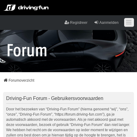
Registreer
Aanmelden
Forumoverzicht
Driving-Fun Forum - Gebruikersvoorwaarden
Door het bezoeken van “Driving-Fun Forum” (hierna genoemd “wij”, “ons”,
“onze”, “Driving-Fun Forum”, “https://forum.driving-fun.com”), ga je
automatisch akkoord met de voorwaarden. Als je niet akkoord gaat met
deze voorwaarden, bezoek of gebruik “Driving-Fun Forum” dan niet langer.
We hebben het recht om de voorwaarden op ieder moment te wijzigen en
zullen ons best doen om je hiervan tijdig op de hoogte te brengen, het is