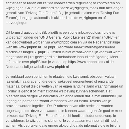
echter aan te raden om zelf de voorwaarden regelmatig te controleren op
wijzigingen. Ga je niet akkoord met deze wijzigingen, maak dan niet langer
gebruik van “Driving-Fun Forum”. Blijf je gebruik maken van “Driving-Fun
Forum”, dan ga je automatisch akkoord met de wijzigingen en of
toevoegingen.
Dit forum draait op phpBB. phpBB is een bulletinboardoplossing die is
uitgebracht onder de “
GNU General Public License v2
” (hierna “GPL”) en
kan gedownload worden via
www.phpbb.com
en via de Nederlandstalige
website
www.phpbb.nl
. De phpBB-software maakt internetgebaseerde
discussies mogelijk. phpBB Limited is niet verantwoordelijk voor wat wordt
toegestaan of juist geweigerd als toelaatbare inhoud en/of gedrag. Meer
informatie over phpBB kun je vinden op
https://www.phpbb.com/
of de
Nederlandstalige website
www.phpbb.nl
.
Je verklaart geen berichten te plaatsen die kwetsend, obsceen, vulgair,
lasterlijk, haatdragend, dreigend, seksueel georiënteerd of enig ander
materiaal bevat die de wetten van je eigen land, het land waar “Driving-Fun
Forum” is gehost of internationale wetgeving kunnen schenden. Het
plaatsen van dergelijke berichten kan ertoe leiden dat je met onmiddellijke
ingang en permanent wordt verbannen van dit forum. Tevens kan je
provider worden ingelicht. De IP-adressen van alle berichten worden
opgeslagen om deze voorwaarden te kunnen waarborgen. Je gaat er mee
akkoord dat “Driving-Fun Forum” het recht heeft om ieder onderwerp te
verwijderen, te wijzigen, te sluiten of te verplaatsen wanneer zij dit nodig
achten. Als gebruiker ga je ermee akkoord, dat de informatie die je bij ons