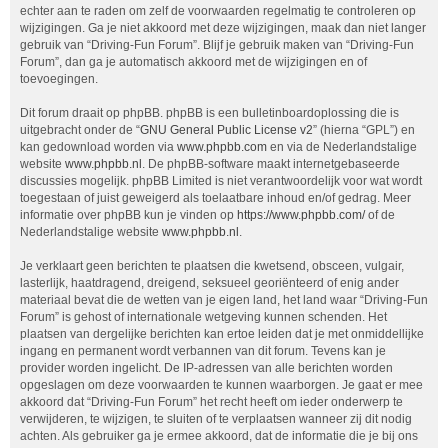
echter aan te raden om zelf de voorwaarden regelmatig te controleren op
wijzigingen. Ga je niet akkoord met deze wijzigingen, maak dan niet langer
gebruik van “Driving-Fun Forum”. Blijf je gebruik maken van “Driving-Fun
Forum”, dan ga je automatisch akkoord met de wijzigingen en of
toevoegingen.
Dit forum draait op phpBB. phpBB is een bulletinboardoplossing die is
uitgebracht onder de “
GNU General Public License v2
” (hierna “GPL”) en
kan gedownload worden via
www.phpbb.com
en via de Nederlandstalige
website
www.phpbb.nl
. De phpBB-software maakt internetgebaseerde
discussies mogelijk. phpBB Limited is niet verantwoordelijk voor wat wordt
toegestaan of juist geweigerd als toelaatbare inhoud en/of gedrag. Meer
informatie over phpBB kun je vinden op
https://www.phpbb.com/
of de
Nederlandstalige website
www.phpbb.nl
.
Je verklaart geen berichten te plaatsen die kwetsend, obsceen, vulgair,
lasterlijk, haatdragend, dreigend, seksueel georiënteerd of enig ander
materiaal bevat die de wetten van je eigen land, het land waar “Driving-Fun
Forum” is gehost of internationale wetgeving kunnen schenden. Het
plaatsen van dergelijke berichten kan ertoe leiden dat je met onmiddellijke
ingang en permanent wordt verbannen van dit forum. Tevens kan je
provider worden ingelicht. De IP-adressen van alle berichten worden
opgeslagen om deze voorwaarden te kunnen waarborgen. Je gaat er mee
akkoord dat “Driving-Fun Forum” het recht heeft om ieder onderwerp te
verwijderen, te wijzigen, te sluiten of te verplaatsen wanneer zij dit nodig
achten. Als gebruiker ga je ermee akkoord, dat de informatie die je bij ons