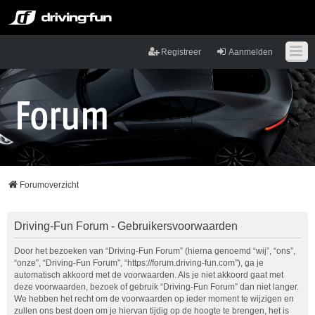
Registreer
Aanmelden
Forumoverzicht
Driving-Fun Forum - Gebruikersvoorwaarden
Door het bezoeken van “Driving-Fun Forum” (hierna genoemd “wij”, “ons”,
“onze”, “Driving-Fun Forum”, “https://forum.driving-fun.com”), ga je
automatisch akkoord met de voorwaarden. Als je niet akkoord gaat met
deze voorwaarden, bezoek of gebruik “Driving-Fun Forum” dan niet langer.
We hebben het recht om de voorwaarden op ieder moment te wijzigen en
zullen ons best doen om je hiervan tijdig op de hoogte te brengen, het is