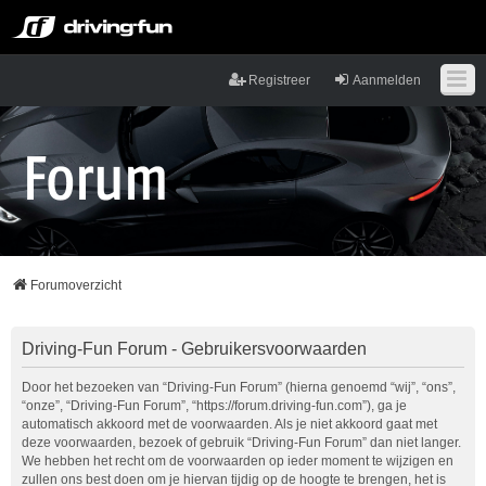
Registreer
Aanmelden
Forumoverzicht
Driving-Fun Forum - Gebruikersvoorwaarden
Door het bezoeken van “Driving-Fun Forum” (hierna genoemd “wij”, “ons”,
“onze”, “Driving-Fun Forum”, “https://forum.driving-fun.com”), ga je
automatisch akkoord met de voorwaarden. Als je niet akkoord gaat met
deze voorwaarden, bezoek of gebruik “Driving-Fun Forum” dan niet langer.
We hebben het recht om de voorwaarden op ieder moment te wijzigen en
zullen ons best doen om je hiervan tijdig op de hoogte te brengen, het is