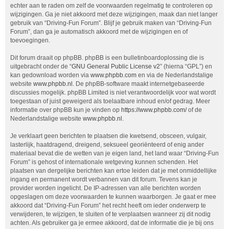
echter aan te raden om zelf de voorwaarden regelmatig te controleren op
wijzigingen. Ga je niet akkoord met deze wijzigingen, maak dan niet langer
gebruik van “Driving-Fun Forum”. Blijf je gebruik maken van “Driving-Fun
Forum”, dan ga je automatisch akkoord met de wijzigingen en of
toevoegingen.
Dit forum draait op phpBB. phpBB is een bulletinboardoplossing die is
uitgebracht onder de “
GNU General Public License v2
” (hierna “GPL”) en
kan gedownload worden via
www.phpbb.com
en via de Nederlandstalige
website
www.phpbb.nl
. De phpBB-software maakt internetgebaseerde
discussies mogelijk. phpBB Limited is niet verantwoordelijk voor wat wordt
toegestaan of juist geweigerd als toelaatbare inhoud en/of gedrag. Meer
informatie over phpBB kun je vinden op
https://www.phpbb.com/
of de
Nederlandstalige website
www.phpbb.nl
.
Je verklaart geen berichten te plaatsen die kwetsend, obsceen, vulgair,
lasterlijk, haatdragend, dreigend, seksueel georiënteerd of enig ander
materiaal bevat die de wetten van je eigen land, het land waar “Driving-Fun
Forum” is gehost of internationale wetgeving kunnen schenden. Het
plaatsen van dergelijke berichten kan ertoe leiden dat je met onmiddellijke
ingang en permanent wordt verbannen van dit forum. Tevens kan je
provider worden ingelicht. De IP-adressen van alle berichten worden
opgeslagen om deze voorwaarden te kunnen waarborgen. Je gaat er mee
akkoord dat “Driving-Fun Forum” het recht heeft om ieder onderwerp te
verwijderen, te wijzigen, te sluiten of te verplaatsen wanneer zij dit nodig
achten. Als gebruiker ga je ermee akkoord, dat de informatie die je bij ons