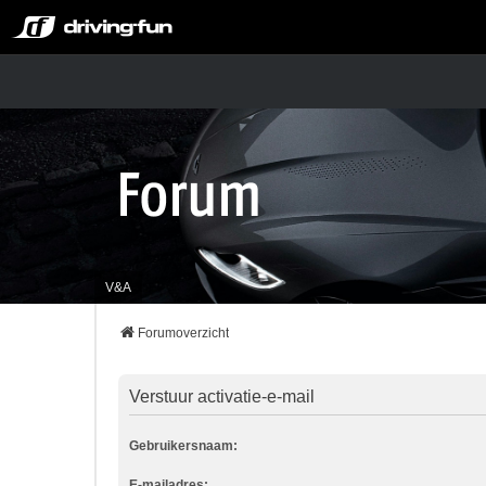
V&A
Forumoverzicht
Verstuur activatie-e-mail
Gebruikersnaam:
E-mailadres: