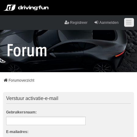
Registreer
Aanmelden
Forumoverzicht
Verstuur activatie-e-mail
Gebruikersnaam:
E-mailadres: