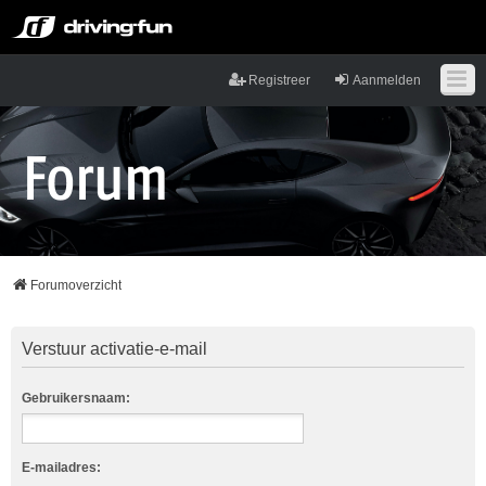
Registreer
Aanmelden
Forumoverzicht
Verstuur activatie-e-mail
Gebruikersnaam:
E-mailadres: