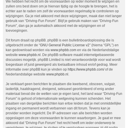
We hebben het recht om de voorwaarden op ieder moment te wijzigen en
zullen ons best doen om je hiervan tijdig op de hoogte te brengen, het is
echter aan te raden om zelf de voorwaarden regelmatig te controleren op
wijzigingen. Ga je niet akkoord met deze wijzigingen, maak dan niet langer
gebruik van “Driving-Fun Forum”. Blijf je gebruik maken van “Driving-Fun
Forum”, dan ga je automatisch akkoord met de wijzigingen en of
toevoegingen.
Dit forum draait op phpBB. phpBB is een bulletinboardoplossing die is
uitgebracht onder de “
GNU General Public License v2
” (hierna “GPL”) en
kan gedownload worden via
www.phpbb.com
en via de Nederlandstalige
website
www.phpbb.nl
. De phpBB-software maakt internetgebaseerde
discussies mogelijk. phpBB Limited is niet verantwoordelijk voor wat wordt
toegestaan of juist geweigerd als toelaatbare inhoud en/of gedrag. Meer
informatie over phpBB kun je vinden op
https://www.phpbb.com/
of de
Nederlandstalige website
www.phpbb.nl
.
Je verklaart geen berichten te plaatsen die kwetsend, obsceen, vulgair,
lasterlijk, haatdragend, dreigend, seksueel georiënteerd of enig ander
materiaal bevat die de wetten van je eigen land, het land waar “Driving-Fun
Forum” is gehost of internationale wetgeving kunnen schenden. Het
plaatsen van dergelijke berichten kan ertoe leiden dat je met onmiddellijke
ingang en permanent wordt verbannen van dit forum. Tevens kan je
provider worden ingelicht. De IP-adressen van alle berichten worden
opgeslagen om deze voorwaarden te kunnen waarborgen. Je gaat er mee
akkoord dat “Driving-Fun Forum” het recht heeft om ieder onderwerp te
verwijderen, te wijzigen, te sluiten of te verplaatsen wanneer zij dit nodig