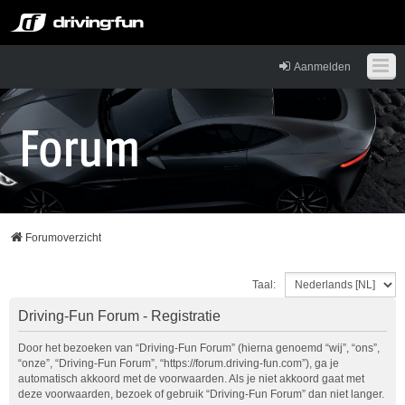
Aanmelden
Forumoverzicht
Taal:
Driving-Fun Forum - Registratie
Door het bezoeken van “Driving-Fun Forum” (hierna genoemd “wij”, “ons”,
“onze”, “Driving-Fun Forum”, “https://forum.driving-fun.com”), ga je
automatisch akkoord met de voorwaarden. Als je niet akkoord gaat met
deze voorwaarden, bezoek of gebruik “Driving-Fun Forum” dan niet langer.