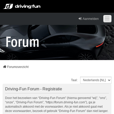
Aanmelden
Forumoverzicht
Taal:
Driving-Fun Forum - Registratie
Door het bezoeken van “Driving-Fun Forum” (hierna genoemd “wij”, “ons”,
“onze”, “Driving-Fun Forum”, “https://forum.driving-fun.com”), ga je
automatisch akkoord met de voorwaarden. Als je niet akkoord gaat met
deze voorwaarden, bezoek of gebruik “Driving-Fun Forum” dan niet langer.