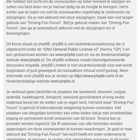
We hebben het recht om de voorwaarden op ieder moment te wijzigen en
zullen ons best doen om je hiervan tijdig op de hoogte te brengen, het is
echter aan te raden om zelf de voorwaarden regelmatig te controleren op
wijzigingen. Ga je niet akkoord met deze wijzigingen, maak dan niet langer
gebruik van “Driving-Fun Forum”. Blijf je gebruik maken van “Driving-Fun
Forum”, dan ga je automatisch akkoord met de wijzigingen en of
toevoegingen.
Dit forum draait op phpBB. phpBB is een bulletinboardoplossing die is
uitgebracht onder de “
GNU General Public License v2
” (hierna “GPL”) en
kan gedownload worden via
www.phpbb.com
en via de Nederlandstalige
website
www.phpbb.nl
. De phpBB-software maakt internetgebaseerde
discussies mogelijk. phpBB Limited is niet verantwoordelijk voor wat wordt
toegestaan of juist geweigerd als toelaatbare inhoud en/of gedrag. Meer
informatie over phpBB kun je vinden op
https://www.phpbb.com/
of de
Nederlandstalige website
www.phpbb.nl
.
Je verklaart geen berichten te plaatsen die kwetsend, obsceen, vulgair,
lasterlijk, haatdragend, dreigend, seksueel georiënteerd of enig ander
materiaal bevat die de wetten van je eigen land, het land waar “Driving-Fun
Forum” is gehost of internationale wetgeving kunnen schenden. Het
plaatsen van dergelijke berichten kan ertoe leiden dat je met onmiddellijke
ingang en permanent wordt verbannen van dit forum. Tevens kan je
provider worden ingelicht. De IP-adressen van alle berichten worden
opgeslagen om deze voorwaarden te kunnen waarborgen. Je gaat er mee
akkoord dat “Driving-Fun Forum” het recht heeft om ieder onderwerp te
verwijderen, te wijzigen, te sluiten of te verplaatsen wanneer zij dit nodig