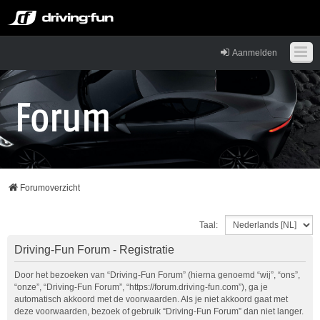
Aanmelden
Forumoverzicht
Taal:
Driving-Fun Forum - Registratie
Door het bezoeken van “Driving-Fun Forum” (hierna genoemd “wij”, “ons”,
“onze”, “Driving-Fun Forum”, “https://forum.driving-fun.com”), ga je
automatisch akkoord met de voorwaarden. Als je niet akkoord gaat met
deze voorwaarden, bezoek of gebruik “Driving-Fun Forum” dan niet langer.