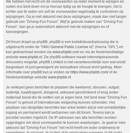
We hebben het recht om de voorwaarden op ieder moment te wijzigen en
zullen ons best doen om je hiervan tijdig op de hoogte te brengen, het is
echter aan te raden om zelf de voorwaarden regelmatig te controleren op
wijzigingen. Ga je niet akkoord met deze wijzigingen, maak dan niet langer
gebruik van “Driving-Fun Forum”. Blijf je gebruik maken van “Driving-Fun
Forum”, dan ga je automatisch akkoord met de wijzigingen en of
toevoegingen.
Dit forum draait op phpBB. phpBB is een bulletinboardoplossing die is
uitgebracht onder de “
GNU General Public License v2
” (hierna “GPL”) en
kan gedownload worden via
www.phpbb.com
en via de Nederlandstalige
website
www.phpbb.nl
. De phpBB-software maakt internetgebaseerde
discussies mogelijk. phpBB Limited is niet verantwoordelijk voor wat wordt
toegestaan of juist geweigerd als toelaatbare inhoud en/of gedrag. Meer
informatie over phpBB kun je vinden op
https://www.phpbb.com/
of de
Nederlandstalige website
www.phpbb.nl
.
Je verklaart geen berichten te plaatsen die kwetsend, obsceen, vulgair,
lasterlijk, haatdragend, dreigend, seksueel georiënteerd of enig ander
materiaal bevat die de wetten van je eigen land, het land waar “Driving-Fun
Forum” is gehost of internationale wetgeving kunnen schenden. Het
plaatsen van dergelijke berichten kan ertoe leiden dat je met onmiddellijke
ingang en permanent wordt verbannen van dit forum. Tevens kan je
provider worden ingelicht. De IP-adressen van alle berichten worden
opgeslagen om deze voorwaarden te kunnen waarborgen. Je gaat er mee
akkoord dat “Driving-Fun Forum” het recht heeft om ieder onderwerp te
verwijderen, te wijzigen, te sluiten of te verplaatsen wanneer zij dit nodig