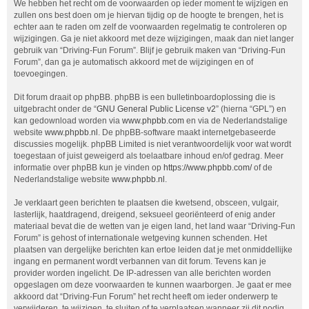
We hebben het recht om de voorwaarden op ieder moment te wijzigen en
zullen ons best doen om je hiervan tijdig op de hoogte te brengen, het is
echter aan te raden om zelf de voorwaarden regelmatig te controleren op
wijzigingen. Ga je niet akkoord met deze wijzigingen, maak dan niet langer
gebruik van “Driving-Fun Forum”. Blijf je gebruik maken van “Driving-Fun
Forum”, dan ga je automatisch akkoord met de wijzigingen en of
toevoegingen.
Dit forum draait op phpBB. phpBB is een bulletinboardoplossing die is
uitgebracht onder de “
GNU General Public License v2
” (hierna “GPL”) en
kan gedownload worden via
www.phpbb.com
en via de Nederlandstalige
website
www.phpbb.nl
. De phpBB-software maakt internetgebaseerde
discussies mogelijk. phpBB Limited is niet verantwoordelijk voor wat wordt
toegestaan of juist geweigerd als toelaatbare inhoud en/of gedrag. Meer
informatie over phpBB kun je vinden op
https://www.phpbb.com/
of de
Nederlandstalige website
www.phpbb.nl
.
Je verklaart geen berichten te plaatsen die kwetsend, obsceen, vulgair,
lasterlijk, haatdragend, dreigend, seksueel georiënteerd of enig ander
materiaal bevat die de wetten van je eigen land, het land waar “Driving-Fun
Forum” is gehost of internationale wetgeving kunnen schenden. Het
plaatsen van dergelijke berichten kan ertoe leiden dat je met onmiddellijke
ingang en permanent wordt verbannen van dit forum. Tevens kan je
provider worden ingelicht. De IP-adressen van alle berichten worden
opgeslagen om deze voorwaarden te kunnen waarborgen. Je gaat er mee
akkoord dat “Driving-Fun Forum” het recht heeft om ieder onderwerp te
verwijderen, te wijzigen, te sluiten of te verplaatsen wanneer zij dit nodig