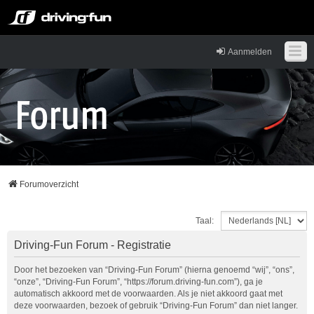
Aanmelden
Forumoverzicht
Taal:
Driving-Fun Forum - Registratie
Door het bezoeken van “Driving-Fun Forum” (hierna genoemd “wij”, “ons”,
“onze”, “Driving-Fun Forum”, “https://forum.driving-fun.com”), ga je
automatisch akkoord met de voorwaarden. Als je niet akkoord gaat met
deze voorwaarden, bezoek of gebruik “Driving-Fun Forum” dan niet langer.