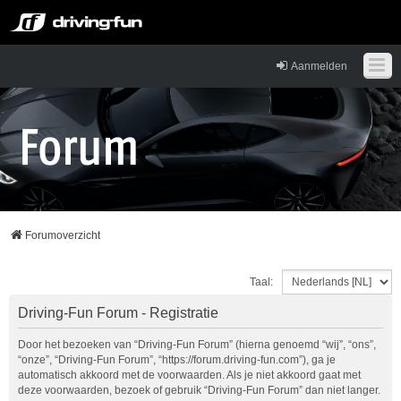
Aanmelden
Forumoverzicht
Taal:
Driving-Fun Forum - Registratie
Door het bezoeken van “Driving-Fun Forum” (hierna genoemd “wij”, “ons”,
“onze”, “Driving-Fun Forum”, “https://forum.driving-fun.com”), ga je
automatisch akkoord met de voorwaarden. Als je niet akkoord gaat met
deze voorwaarden, bezoek of gebruik “Driving-Fun Forum” dan niet langer.