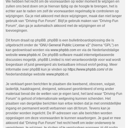
We hebben het recht om de voorwaarden op ieder moment te wijzigen en
zullen ons best doen om je hiervan tijdig op de hoogte te brengen, het is
echter aan te raden om zelf de voorwaarden regelmatig te controleren op
wijzigingen. Ga je niet akkoord met deze wijzigingen, maak dan niet langer
gebruik van “Driving-Fun Forum”. Blijf je gebruik maken van “Driving-Fun
Forum”, dan ga je automatisch akkoord met de wijzigingen en of
toevoegingen.
Dit forum draait op phpBB. phpBB is een bulletinboardoplossing die is
uitgebracht onder de “
GNU General Public License v2
” (hierna “GPL”) en
kan gedownload worden via
www.phpbb.com
en via de Nederlandstalige
website
www.phpbb.nl
. De phpBB-software maakt internetgebaseerde
discussies mogelijk. phpBB Limited is niet verantwoordelijk voor wat wordt
toegestaan of juist geweigerd als toelaatbare inhoud en/of gedrag. Meer
informatie over phpBB kun je vinden op
https://www.phpbb.com/
of de
Nederlandstalige website
www.phpbb.nl
.
Je verklaart geen berichten te plaatsen die kwetsend, obsceen, vulgair,
lasterlijk, haatdragend, dreigend, seksueel georiënteerd of enig ander
materiaal bevat die de wetten van je eigen land, het land waar “Driving-Fun
Forum” is gehost of internationale wetgeving kunnen schenden. Het
plaatsen van dergelijke berichten kan ertoe leiden dat je met onmiddellijke
ingang en permanent wordt verbannen van dit forum. Tevens kan je
provider worden ingelicht. De IP-adressen van alle berichten worden
opgeslagen om deze voorwaarden te kunnen waarborgen. Je gaat er mee
akkoord dat “Driving-Fun Forum” het recht heeft om ieder onderwerp te
verwijderen, te wijzigen, te sluiten of te verplaatsen wanneer zij dit nodig