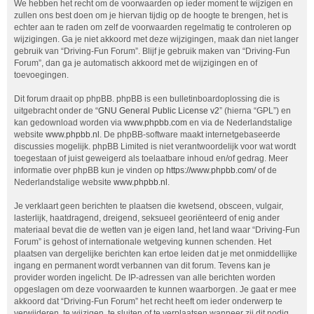
We hebben het recht om de voorwaarden op ieder moment te wijzigen en
zullen ons best doen om je hiervan tijdig op de hoogte te brengen, het is
echter aan te raden om zelf de voorwaarden regelmatig te controleren op
wijzigingen. Ga je niet akkoord met deze wijzigingen, maak dan niet langer
gebruik van “Driving-Fun Forum”. Blijf je gebruik maken van “Driving-Fun
Forum”, dan ga je automatisch akkoord met de wijzigingen en of
toevoegingen.
Dit forum draait op phpBB. phpBB is een bulletinboardoplossing die is
uitgebracht onder de “
GNU General Public License v2
” (hierna “GPL”) en
kan gedownload worden via
www.phpbb.com
en via de Nederlandstalige
website
www.phpbb.nl
. De phpBB-software maakt internetgebaseerde
discussies mogelijk. phpBB Limited is niet verantwoordelijk voor wat wordt
toegestaan of juist geweigerd als toelaatbare inhoud en/of gedrag. Meer
informatie over phpBB kun je vinden op
https://www.phpbb.com/
of de
Nederlandstalige website
www.phpbb.nl
.
Je verklaart geen berichten te plaatsen die kwetsend, obsceen, vulgair,
lasterlijk, haatdragend, dreigend, seksueel georiënteerd of enig ander
materiaal bevat die de wetten van je eigen land, het land waar “Driving-Fun
Forum” is gehost of internationale wetgeving kunnen schenden. Het
plaatsen van dergelijke berichten kan ertoe leiden dat je met onmiddellijke
ingang en permanent wordt verbannen van dit forum. Tevens kan je
provider worden ingelicht. De IP-adressen van alle berichten worden
opgeslagen om deze voorwaarden te kunnen waarborgen. Je gaat er mee
akkoord dat “Driving-Fun Forum” het recht heeft om ieder onderwerp te
verwijderen, te wijzigen, te sluiten of te verplaatsen wanneer zij dit nodig