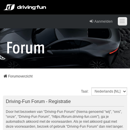
Aanmelden
Forumoverzicht
Taal:
Driving-Fun Forum - Registratie
Door het bezoeken van “Driving-Fun Forum” (hierna genoemd “wij”, “ons”,
“onze”, “Driving-Fun Forum”, “https://forum.driving-fun.com”), ga je
automatisch akkoord met de voorwaarden. Als je niet akkoord gaat met
deze voorwaarden, bezoek of gebruik “Driving-Fun Forum” dan niet langer.