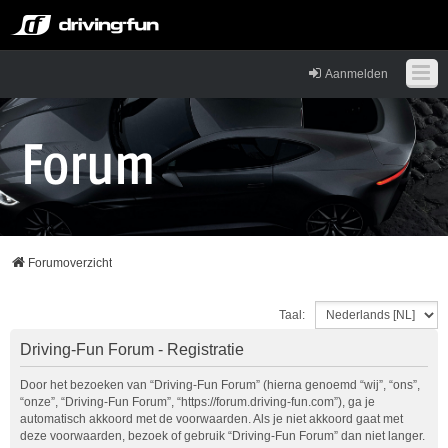
Aanmelden
Forumoverzicht
Taal:
Driving-Fun Forum - Registratie
Door het bezoeken van “Driving-Fun Forum” (hierna genoemd “wij”, “ons”,
“onze”, “Driving-Fun Forum”, “https://forum.driving-fun.com”), ga je
automatisch akkoord met de voorwaarden. Als je niet akkoord gaat met
deze voorwaarden, bezoek of gebruik “Driving-Fun Forum” dan niet langer.