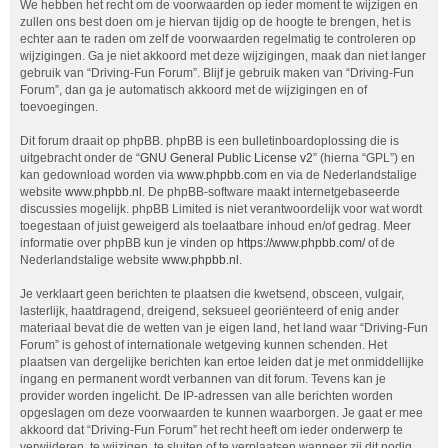
We hebben het recht om de voorwaarden op ieder moment te wijzigen en
zullen ons best doen om je hiervan tijdig op de hoogte te brengen, het is
echter aan te raden om zelf de voorwaarden regelmatig te controleren op
wijzigingen. Ga je niet akkoord met deze wijzigingen, maak dan niet langer
gebruik van “Driving-Fun Forum”. Blijf je gebruik maken van “Driving-Fun
Forum”, dan ga je automatisch akkoord met de wijzigingen en of
toevoegingen.
Dit forum draait op phpBB. phpBB is een bulletinboardoplossing die is
uitgebracht onder de “
GNU General Public License v2
” (hierna “GPL”) en
kan gedownload worden via
www.phpbb.com
en via de Nederlandstalige
website
www.phpbb.nl
. De phpBB-software maakt internetgebaseerde
discussies mogelijk. phpBB Limited is niet verantwoordelijk voor wat wordt
toegestaan of juist geweigerd als toelaatbare inhoud en/of gedrag. Meer
informatie over phpBB kun je vinden op
https://www.phpbb.com/
of de
Nederlandstalige website
www.phpbb.nl
.
Je verklaart geen berichten te plaatsen die kwetsend, obsceen, vulgair,
lasterlijk, haatdragend, dreigend, seksueel georiënteerd of enig ander
materiaal bevat die de wetten van je eigen land, het land waar “Driving-Fun
Forum” is gehost of internationale wetgeving kunnen schenden. Het
plaatsen van dergelijke berichten kan ertoe leiden dat je met onmiddellijke
ingang en permanent wordt verbannen van dit forum. Tevens kan je
provider worden ingelicht. De IP-adressen van alle berichten worden
opgeslagen om deze voorwaarden te kunnen waarborgen. Je gaat er mee
akkoord dat “Driving-Fun Forum” het recht heeft om ieder onderwerp te
verwijderen, te wijzigen, te sluiten of te verplaatsen wanneer zij dit nodig