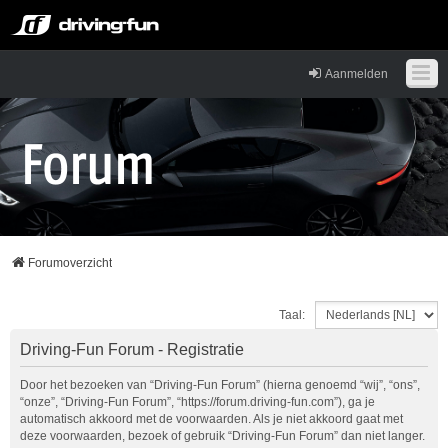
Aanmelden
Forumoverzicht
Taal:
Driving-Fun Forum - Registratie
Door het bezoeken van “Driving-Fun Forum” (hierna genoemd “wij”, “ons”,
“onze”, “Driving-Fun Forum”, “https://forum.driving-fun.com”), ga je
automatisch akkoord met de voorwaarden. Als je niet akkoord gaat met
deze voorwaarden, bezoek of gebruik “Driving-Fun Forum” dan niet langer.