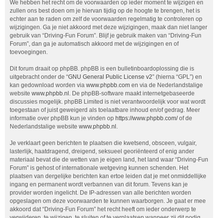
We hebben het recht om de voorwaarden op ieder moment te wijzigen en
zullen ons best doen om je hiervan tijdig op de hoogte te brengen, het is
echter aan te raden om zelf de voorwaarden regelmatig te controleren op
wijzigingen. Ga je niet akkoord met deze wijzigingen, maak dan niet langer
gebruik van “Driving-Fun Forum”. Blijf je gebruik maken van “Driving-Fun
Forum”, dan ga je automatisch akkoord met de wijzigingen en of
toevoegingen.
Dit forum draait op phpBB. phpBB is een bulletinboardoplossing die is
uitgebracht onder de “
GNU General Public License v2
” (hierna “GPL”) en
kan gedownload worden via
www.phpbb.com
en via de Nederlandstalige
website
www.phpbb.nl
. De phpBB-software maakt internetgebaseerde
discussies mogelijk. phpBB Limited is niet verantwoordelijk voor wat wordt
toegestaan of juist geweigerd als toelaatbare inhoud en/of gedrag. Meer
informatie over phpBB kun je vinden op
https://www.phpbb.com/
of de
Nederlandstalige website
www.phpbb.nl
.
Je verklaart geen berichten te plaatsen die kwetsend, obsceen, vulgair,
lasterlijk, haatdragend, dreigend, seksueel georiënteerd of enig ander
materiaal bevat die de wetten van je eigen land, het land waar “Driving-Fun
Forum” is gehost of internationale wetgeving kunnen schenden. Het
plaatsen van dergelijke berichten kan ertoe leiden dat je met onmiddellijke
ingang en permanent wordt verbannen van dit forum. Tevens kan je
provider worden ingelicht. De IP-adressen van alle berichten worden
opgeslagen om deze voorwaarden te kunnen waarborgen. Je gaat er mee
akkoord dat “Driving-Fun Forum” het recht heeft om ieder onderwerp te
verwijderen, te wijzigen, te sluiten of te verplaatsen wanneer zij dit nodig