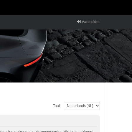
Aanmelden
Taal:
utomatisch akkoord met de voorwaarden. Als je niet akkoord