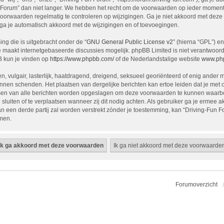
Forum” dan niet langer. We hebben het recht om de voorwaarden op ieder moment te
 voorwaarden regelmatig te controleren op wijzigingen. Ga je niet akkoord met deze
 ga je automatisch akkoord met de wijzigingen en of toevoegingen.
ng die is uitgebracht onder de “
GNU General Public License v2
” (hierna “GPL”) 
 maakt internetgebaseerde discussies mogelijk. phpBB Limited is niet verantwoordel
B kun je vinden op
https://www.phpbb.com/
of de Nederlandstalige website
www.php
n, vulgair, lasterlijk, haatdragend, dreigend, seksueel georiënteerd of enig ander m
unnen schenden. Het plaatsen van dergelijke berichten kan ertoe leiden dat je me
essen van alle berichten worden opgeslagen om deze voorwaarden te kunnen waarbo
 sluiten of te verplaatsen wanneer zij dit nodig achten. Als gebruiker ga je ermee ak
an een derde partij zal worden verstrekt zónder je toestemming, kan “Driving-Fu
omen.
Forumoverzicht