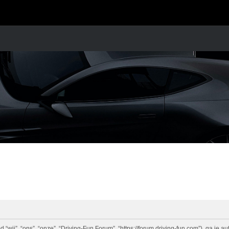
ij”, “ons”, “onze”, “Driving-Fun Forum”, “https://forum.driving-fun.com”), ga je a