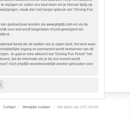
 wijzigen en zullen ons best doen om je hiervan tijdig op
 wijzigingen, maak dan niet langer gebruik van “Driving-Fun
en kan gedownload worden via
www.phpbb.com
en via de
ijk voor wat wordt toegestaan of juist geweigerd als
bb.nl
.
ateriaal bevat die de wetten van je eigen land, het land waar
t onmiddellijke ingang en permanent wordt verbannen van dit
rgen. Je gaat er mee akkoord dat “Driving-Fun Forum” het
koord, dat de informatie die je bij ons invoert wordt
n Forum” nóch phpBB verantwoordelijk worden gehouden voor
Contact
Verwijder cookies
Alle tijden zijn
UTC+02:00