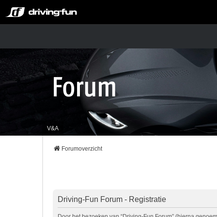
V&A
Forumoverzicht
Driving-Fun Forum - Registratie
Door het bezoeken van “Driving-Fun Forum” (hierna genoemd “w