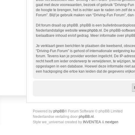
gaat met deze voorwaarden, bezoek of gebruik “Driving-Fun 
de hoogte te brengen, het is echter aan te raden om zelf de
Forum”. Blijf je gebruik maken van “Driving-Fun Forum”, dan
Dit forum draait op phpBB. phpBB is een bulletinboardoplossi
Nederlandstalige website
www.phpbb.nl
. De phpBB-software
toelaatbare inhoud en/of gedrag. Meer informatie over phpB
Je verklaart geen berichten te plaatsen die kwetsend, obscee
“Driving-Fun Forum” is gehost of internationale wetgeving k
forum. Tevens kan je provider worden ingelicht. De IP-adr
recht heeft om ieder onderwerp te verwijderen, te wijzigen, te
opgeslagen in een database. Hoewel deze informatie niet a
een hackpoging die ertoe kan leiden dat de gegevens vrijk
Powered by
phpBB
® Forum Software © phpBB Limited
Nederlandse vertaling door
phpBB.nl
.
Style we_universal created by
INVENTEA
&
nextgen