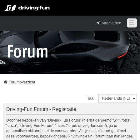
Aanmelden
Forumoverzicht
Taal:
Driving-Fun Forum - Registratie
Door het bezoeken van “Driving-Fun Forum” (hierna genoemd “wij”, “ons”,
“onze”, “Driving-Fun Forum”, “https://forum.driving-fun.com”), ga je
automatisch akkoord met de voorwaarden. Als je niet akkoord gaat met
deze voorwaarden, bezoek of gebruik “Driving-Fun Forum” dan niet langer.