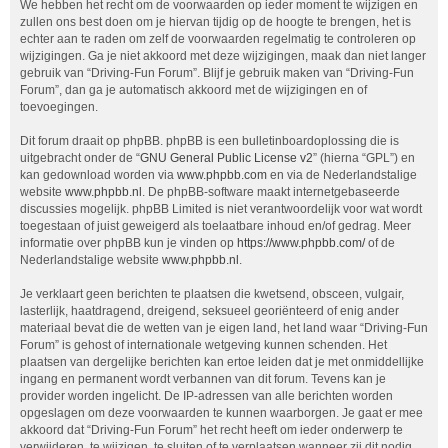
We hebben het recht om de voorwaarden op ieder moment te wijzigen en
zullen ons best doen om je hiervan tijdig op de hoogte te brengen, het is
echter aan te raden om zelf de voorwaarden regelmatig te controleren op
wijzigingen. Ga je niet akkoord met deze wijzigingen, maak dan niet langer
gebruik van “Driving-Fun Forum”. Blijf je gebruik maken van “Driving-Fun
Forum”, dan ga je automatisch akkoord met de wijzigingen en of
toevoegingen.
Dit forum draait op phpBB. phpBB is een bulletinboardoplossing die is
uitgebracht onder de “
GNU General Public License v2
” (hierna “GPL”) en
kan gedownload worden via
www.phpbb.com
en via de Nederlandstalige
website
www.phpbb.nl
. De phpBB-software maakt internetgebaseerde
discussies mogelijk. phpBB Limited is niet verantwoordelijk voor wat wordt
toegestaan of juist geweigerd als toelaatbare inhoud en/of gedrag. Meer
informatie over phpBB kun je vinden op
https://www.phpbb.com/
of de
Nederlandstalige website
www.phpbb.nl
.
Je verklaart geen berichten te plaatsen die kwetsend, obsceen, vulgair,
lasterlijk, haatdragend, dreigend, seksueel georiënteerd of enig ander
materiaal bevat die de wetten van je eigen land, het land waar “Driving-Fun
Forum” is gehost of internationale wetgeving kunnen schenden. Het
plaatsen van dergelijke berichten kan ertoe leiden dat je met onmiddellijke
ingang en permanent wordt verbannen van dit forum. Tevens kan je
provider worden ingelicht. De IP-adressen van alle berichten worden
opgeslagen om deze voorwaarden te kunnen waarborgen. Je gaat er mee
akkoord dat “Driving-Fun Forum” het recht heeft om ieder onderwerp te
verwijderen, te wijzigen, te sluiten of te verplaatsen wanneer zij dit nodig