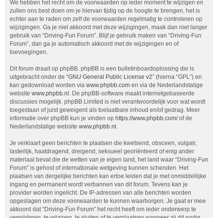
We hebben het recht om de voorwaarden op ieder moment te wijzigen en
zullen ons best doen om je hiervan tijdig op de hoogte te brengen, het is
echter aan te raden om zelf de voorwaarden regelmatig te controleren op
wijzigingen. Ga je niet akkoord met deze wijzigingen, maak dan niet langer
gebruik van “Driving-Fun Forum”. Blijf je gebruik maken van “Driving-Fun
Forum”, dan ga je automatisch akkoord met de wijzigingen en of
toevoegingen.
Dit forum draait op phpBB. phpBB is een bulletinboardoplossing die is
uitgebracht onder de “
GNU General Public License v2
” (hierna “GPL”) en
kan gedownload worden via
www.phpbb.com
en via de Nederlandstalige
website
www.phpbb.nl
. De phpBB-software maakt internetgebaseerde
discussies mogelijk. phpBB Limited is niet verantwoordelijk voor wat wordt
toegestaan of juist geweigerd als toelaatbare inhoud en/of gedrag. Meer
informatie over phpBB kun je vinden op
https://www.phpbb.com/
of de
Nederlandstalige website
www.phpbb.nl
.
Je verklaart geen berichten te plaatsen die kwetsend, obsceen, vulgair,
lasterlijk, haatdragend, dreigend, seksueel georiënteerd of enig ander
materiaal bevat die de wetten van je eigen land, het land waar “Driving-Fun
Forum” is gehost of internationale wetgeving kunnen schenden. Het
plaatsen van dergelijke berichten kan ertoe leiden dat je met onmiddellijke
ingang en permanent wordt verbannen van dit forum. Tevens kan je
provider worden ingelicht. De IP-adressen van alle berichten worden
opgeslagen om deze voorwaarden te kunnen waarborgen. Je gaat er mee
akkoord dat “Driving-Fun Forum” het recht heeft om ieder onderwerp te
verwijderen, te wijzigen, te sluiten of te verplaatsen wanneer zij dit nodig