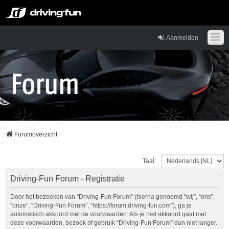
Aanmelden
Forumoverzicht
Taal:
Driving-Fun Forum - Registratie
Door het bezoeken van “Driving-Fun Forum” (hierna genoemd “wij”, “ons”,
“onze”, “Driving-Fun Forum”, “https://forum.driving-fun.com”), ga je
automatisch akkoord met de voorwaarden. Als je niet akkoord gaat met
deze voorwaarden, bezoek of gebruik “Driving-Fun Forum” dan niet langer.