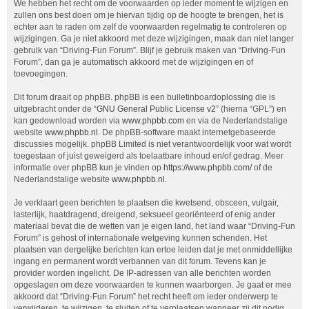
We hebben het recht om de voorwaarden op ieder moment te wijzigen en
zullen ons best doen om je hiervan tijdig op de hoogte te brengen, het is
echter aan te raden om zelf de voorwaarden regelmatig te controleren op
wijzigingen. Ga je niet akkoord met deze wijzigingen, maak dan niet langer
gebruik van “Driving-Fun Forum”. Blijf je gebruik maken van “Driving-Fun
Forum”, dan ga je automatisch akkoord met de wijzigingen en of
toevoegingen.
Dit forum draait op phpBB. phpBB is een bulletinboardoplossing die is
uitgebracht onder de “
GNU General Public License v2
” (hierna “GPL”) en
kan gedownload worden via
www.phpbb.com
en via de Nederlandstalige
website
www.phpbb.nl
. De phpBB-software maakt internetgebaseerde
discussies mogelijk. phpBB Limited is niet verantwoordelijk voor wat wordt
toegestaan of juist geweigerd als toelaatbare inhoud en/of gedrag. Meer
informatie over phpBB kun je vinden op
https://www.phpbb.com/
of de
Nederlandstalige website
www.phpbb.nl
.
Je verklaart geen berichten te plaatsen die kwetsend, obsceen, vulgair,
lasterlijk, haatdragend, dreigend, seksueel georiënteerd of enig ander
materiaal bevat die de wetten van je eigen land, het land waar “Driving-Fun
Forum” is gehost of internationale wetgeving kunnen schenden. Het
plaatsen van dergelijke berichten kan ertoe leiden dat je met onmiddellijke
ingang en permanent wordt verbannen van dit forum. Tevens kan je
provider worden ingelicht. De IP-adressen van alle berichten worden
opgeslagen om deze voorwaarden te kunnen waarborgen. Je gaat er mee
akkoord dat “Driving-Fun Forum” het recht heeft om ieder onderwerp te
verwijderen, te wijzigen, te sluiten of te verplaatsen wanneer zij dit nodig