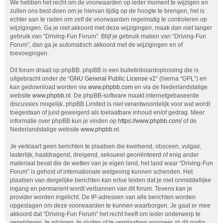
We hebben het recht om de voorwaarden op ieder moment te wijzigen en
zullen ons best doen om je hiervan tijdig op de hoogte te brengen, het is
echter aan te raden om zelf de voorwaarden regelmatig te controleren op
wijzigingen. Ga je niet akkoord met deze wijzigingen, maak dan niet langer
gebruik van “Driving-Fun Forum”. Blijf je gebruik maken van “Driving-Fun
Forum”, dan ga je automatisch akkoord met de wijzigingen en of
toevoegingen.
Dit forum draait op phpBB. phpBB is een bulletinboardoplossing die is
uitgebracht onder de “
GNU General Public License v2
” (hierna “GPL”) en
kan gedownload worden via
www.phpbb.com
en via de Nederlandstalige
website
www.phpbb.nl
. De phpBB-software maakt internetgebaseerde
discussies mogelijk. phpBB Limited is niet verantwoordelijk voor wat wordt
toegestaan of juist geweigerd als toelaatbare inhoud en/of gedrag. Meer
informatie over phpBB kun je vinden op
https://www.phpbb.com/
of de
Nederlandstalige website
www.phpbb.nl
.
Je verklaart geen berichten te plaatsen die kwetsend, obsceen, vulgair,
lasterlijk, haatdragend, dreigend, seksueel georiënteerd of enig ander
materiaal bevat die de wetten van je eigen land, het land waar “Driving-Fun
Forum” is gehost of internationale wetgeving kunnen schenden. Het
plaatsen van dergelijke berichten kan ertoe leiden dat je met onmiddellijke
ingang en permanent wordt verbannen van dit forum. Tevens kan je
provider worden ingelicht. De IP-adressen van alle berichten worden
opgeslagen om deze voorwaarden te kunnen waarborgen. Je gaat er mee
akkoord dat “Driving-Fun Forum” het recht heeft om ieder onderwerp te
verwijderen, te wijzigen, te sluiten of te verplaatsen wanneer zij dit nodig