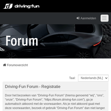
Aanmelden
Forumoverzicht
Taal:
Driving-Fun Forum - Registratie
Door het bezoeken van “Driving-Fun Forum” (hierna genoemd “wij”, “ons”,
“onze”, “Driving-Fun Forum”, “https://forum.driving-fun.com”), ga je
automatisch akkoord met de voorwaarden. Als je niet akkoord gaat met
deze voorwaarden, bezoek of gebruik “Driving-Fun Forum” dan niet langer.