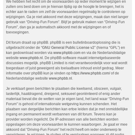
We hebben het recht om de voorwaarden op ieder moment te wijzigen en
zullen ons best doen om je hiervan tijdig op de hoogte te brengen, het is
echter aan te raden om zelf de voorwaarden regelmatig te controleren op
wijzigingen. Ga je niet akkoord met deze wijzigingen, maak dan niet langer
gebruik van “Driving-Fun Forum”. Blijf je gebruik maken van “Driving-Fun
Forum”, dan ga je automatisch akkoord met de wijzigingen en of
toevoegingen.
Dit forum draait op phpBB. phpBB is een bulletinboardoplossing die is
uitgebracht onder de “
GNU General Public License v2
” (hierna “GPL”) en
kan gedownload worden via
www.phpbb.com
en via de Nederlandstalige
website
www.phpbb.nl
. De phpBB-software maakt internetgebaseerde
discussies mogelijk. phpBB Limited is niet verantwoordelijk voor wat wordt
toegestaan of juist geweigerd als toelaatbare inhoud en/of gedrag. Meer
informatie over phpBB kun je vinden op
https://www.phpbb.com/
of de
Nederlandstalige website
www.phpbb.nl
.
Je verklaart geen berichten te plaatsen die kwetsend, obsceen, vulgair,
lasterlijk, haatdragend, dreigend, seksueel georiënteerd of enig ander
materiaal bevat die de wetten van je eigen land, het land waar “Driving-Fun
Forum” is gehost of internationale wetgeving kunnen schenden. Het
plaatsen van dergelijke berichten kan ertoe leiden dat je met onmiddellijke
ingang en permanent wordt verbannen van dit forum. Tevens kan je
provider worden ingelicht. De IP-adressen van alle berichten worden
opgeslagen om deze voorwaarden te kunnen waarborgen. Je gaat er mee
akkoord dat “Driving-Fun Forum” het recht heeft om ieder onderwerp te
verwijderen, te wijzigen, te sluiten of te verplaatsen wanneer zij dit nodig