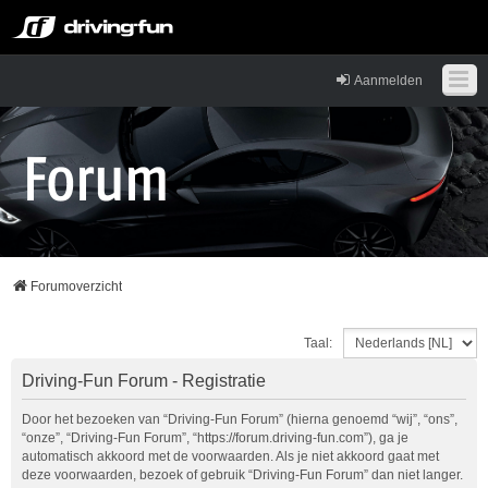
Aanmelden
Forumoverzicht
Taal:
Driving-Fun Forum - Registratie
Door het bezoeken van “Driving-Fun Forum” (hierna genoemd “wij”, “ons”,
“onze”, “Driving-Fun Forum”, “https://forum.driving-fun.com”), ga je
automatisch akkoord met de voorwaarden. Als je niet akkoord gaat met
deze voorwaarden, bezoek of gebruik “Driving-Fun Forum” dan niet langer.