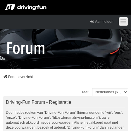
Aanmelden
Forumoverzicht
Taal:
Driving-Fun Forum - Registratie
Door het bezoeken van “Driving-Fun Forum” (hierna genoemd “wij”, “ons”,
“onze”, “Driving-Fun Forum”, “https://forum.driving-fun.com”), ga je
automatisch akkoord met de voorwaarden. Als je niet akkoord gaat met
deze voorwaarden, bezoek of gebruik “Driving-Fun Forum” dan niet langer.