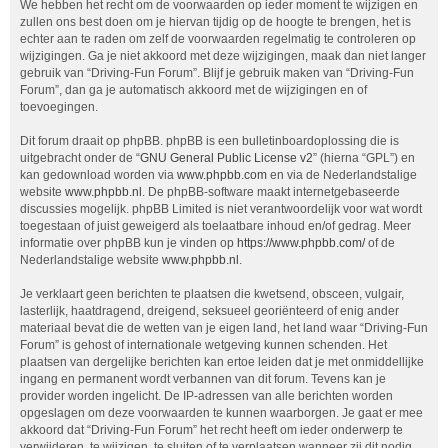
We hebben het recht om de voorwaarden op ieder moment te wijzigen en
zullen ons best doen om je hiervan tijdig op de hoogte te brengen, het is
echter aan te raden om zelf de voorwaarden regelmatig te controleren op
wijzigingen. Ga je niet akkoord met deze wijzigingen, maak dan niet langer
gebruik van “Driving-Fun Forum”. Blijf je gebruik maken van “Driving-Fun
Forum”, dan ga je automatisch akkoord met de wijzigingen en of
toevoegingen.
Dit forum draait op phpBB. phpBB is een bulletinboardoplossing die is
uitgebracht onder de “
GNU General Public License v2
” (hierna “GPL”) en
kan gedownload worden via
www.phpbb.com
en via de Nederlandstalige
website
www.phpbb.nl
. De phpBB-software maakt internetgebaseerde
discussies mogelijk. phpBB Limited is niet verantwoordelijk voor wat wordt
toegestaan of juist geweigerd als toelaatbare inhoud en/of gedrag. Meer
informatie over phpBB kun je vinden op
https://www.phpbb.com/
of de
Nederlandstalige website
www.phpbb.nl
.
Je verklaart geen berichten te plaatsen die kwetsend, obsceen, vulgair,
lasterlijk, haatdragend, dreigend, seksueel georiënteerd of enig ander
materiaal bevat die de wetten van je eigen land, het land waar “Driving-Fun
Forum” is gehost of internationale wetgeving kunnen schenden. Het
plaatsen van dergelijke berichten kan ertoe leiden dat je met onmiddellijke
ingang en permanent wordt verbannen van dit forum. Tevens kan je
provider worden ingelicht. De IP-adressen van alle berichten worden
opgeslagen om deze voorwaarden te kunnen waarborgen. Je gaat er mee
akkoord dat “Driving-Fun Forum” het recht heeft om ieder onderwerp te
verwijderen, te wijzigen, te sluiten of te verplaatsen wanneer zij dit nodig