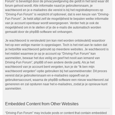
Forum” is beveiligd door de privacywetgeving die geldt in het land waar dit
forum gehost wordt. Alle informatie naast je gebruikersnaam, je
wachtwoord en je e-mailadres die vereist is bij het registratieproces op
“Driving-Fun Forum” is verplicht of optioneel, dat is een keuze van “Driving-
Fun Forum”. Je hebt altijd zelf de mogelijkheid te bepalen welke informatie
van je account openbaar wordt weergegeven. Verder heb je ook de
mogelijkheid om in te stellen of je de e-mails die automatisch worden
gemaakt door de phpBB-software wil ontvangen.
Je wachtwoord is versleuteld (en kan niet worden ontsleuteld) waardoor
het op een veilige manier is opgeslagen. Toch is het niet aan te raden dat
je hetzelfde wachtwoord gebruikt op meerdere websites. Je wachtwoord is
het middel waarmee je op je account op “Driving-Fun Forum” kan
aanmelden, bewaar het dus veilig en geef het nooit aan iemand van
Driving-Fun Forum”, phpBB of een andere derde partij. Als je het
wachtwoord van je account bent vergeten, kun je de “Ik ben mijn
wachtwoord vergeten”-optie gebruiken bij het aanmeldvenster. Dit proces
vereist dat je gebruikersnaam en e-mailadres opgeeft van je
gebruikersaccount, waarna de phpBB-software een nieuw wachtwoord zal
genereren en zal opsturen naar het e-mailadres, zodat je je opnieuw kunt
aanmelden.
Embedded Content from Other Websites
“Driving-Fun Forum” may include posts or content that contain embedded