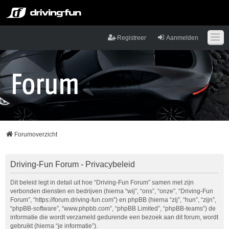
Registreer
Aanmelden
Forumoverzicht
Driving-Fun Forum - Privacybeleid
Dit beleid legt in detail uit hoe “Driving-Fun Forum” samen met zijn
verbonden diensten en bedrijven (hierna “wij”, “ons”, “onze”, “Driving-Fun
Forum”, “https://forum.driving-fun.com”) en phpBB (hierna “zij”, “hun”, “zijn”,
“phpBB-software”, “www.phpbb.com”, “phpBB Limited”, “phpBB-teams”) de
informatie die wordt verzameld gedurende een bezoek aan dit forum, wordt
gebruikt (hierna “je informatie”).