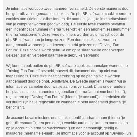
Je informatie wordt op twee manieren verzameld. De eerste manier is door
het gebruik van zogenaamde cookies. De phpBB-software maakt meerdere
cookies aan (kleine tekstbestanden die naar de tijdelijke internetbestanden
van je computer worden gedownload). De eerste twee cookies bevatten
een indentificatienummer (hierna “user-id”) en een anoniem sessienummer
(hierna “session-id”). Deze twee nummers worden automatisch door de
phpBB-software aan je toegewezen. Een derde cookie zal worden
aangemaakt wanneer je onderwerpen hebt gelezen op “Driving-Fun
Forum”. Deze cookie wordt gebruikt om op te slaan welke onderwerpen
gelezen zijn en verbetert daarmee je gebruikerservaring.
Wij kunnen ook buiten de phpBB-software cookies aanmaken wanneer je
“Driving-Fun Forum” bezoekt, hoewel dit document daarop niet van
toepassing is. Deze tekst heeft betrekking op de pagina’s die worden
aangemaakt door de phpBB-software. De tweede manier is waarin wij je
informatie verzamelen door wat je aan ons verstuurt. Dit is onder andere
het plaatsen als een anonieme gebruiker (hierna “anonieme berichten”),
registreren op “Driving-Fun Forum” (hierna “je account”) en berichten die
verstuurd zijn na je registratie en wanneer je bent aangemeld (hierna “je
berichten”).
Je account bevat minstens een unieke identificeerbare naam (hierna “je
gebruikersnaam”), een persoonlijk wachtwoord om te kunnen aanmelden
op je account (hierna “je wachtwoord”) en een persoonlijk, geldig e-
mailadres (hierna “je e-mail”). Je informatie voor je account op “Driving-Fun