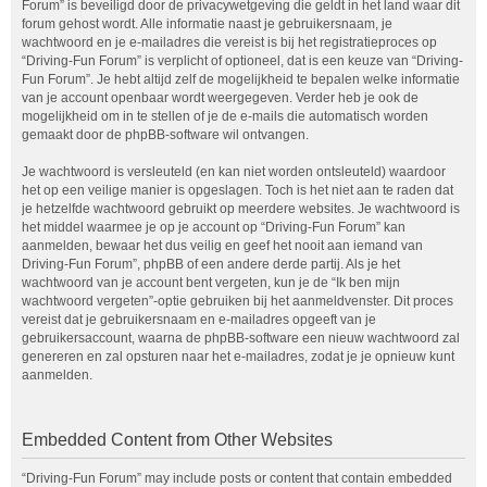
Forum” is beveiligd door de privacywetgeving die geldt in het land waar dit
forum gehost wordt. Alle informatie naast je gebruikersnaam, je
wachtwoord en je e-mailadres die vereist is bij het registratieproces op
“Driving-Fun Forum” is verplicht of optioneel, dat is een keuze van “Driving-
Fun Forum”. Je hebt altijd zelf de mogelijkheid te bepalen welke informatie
van je account openbaar wordt weergegeven. Verder heb je ook de
mogelijkheid om in te stellen of je de e-mails die automatisch worden
gemaakt door de phpBB-software wil ontvangen.
Je wachtwoord is versleuteld (en kan niet worden ontsleuteld) waardoor
het op een veilige manier is opgeslagen. Toch is het niet aan te raden dat
je hetzelfde wachtwoord gebruikt op meerdere websites. Je wachtwoord is
het middel waarmee je op je account op “Driving-Fun Forum” kan
aanmelden, bewaar het dus veilig en geef het nooit aan iemand van
Driving-Fun Forum”, phpBB of een andere derde partij. Als je het
wachtwoord van je account bent vergeten, kun je de “Ik ben mijn
wachtwoord vergeten”-optie gebruiken bij het aanmeldvenster. Dit proces
vereist dat je gebruikersnaam en e-mailadres opgeeft van je
gebruikersaccount, waarna de phpBB-software een nieuw wachtwoord zal
genereren en zal opsturen naar het e-mailadres, zodat je je opnieuw kunt
aanmelden.
Embedded Content from Other Websites
“Driving-Fun Forum” may include posts or content that contain embedded