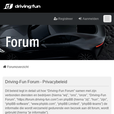
Registreer
Aanmelden
Forumoverzicht
Driving-Fun Forum - Privacybeleid
Dit beleid legt in detail uit hoe “Driving-Fun Forum” samen met zijn
verbonden diensten en bedrijven (hierna “wij”, “ons”, “onze”, “Driving-Fun
Forum”, “https://forum.driving-fun.com”) en phpBB (hierna “zij”, “hun”, “zijn”,
“phpBB-software”, “www.phpbb.com”, “phpBB Limited”, “phpBB-teams”) de
informatie die wordt verzameld gedurende een bezoek aan dit forum, wordt
gebruikt (hierna “je informatie”).