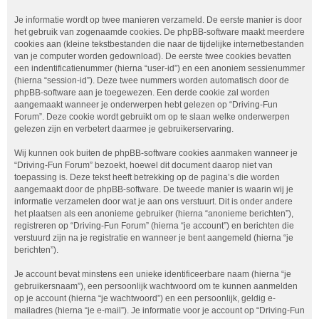
Je informatie wordt op twee manieren verzameld. De eerste manier is door
het gebruik van zogenaamde cookies. De phpBB-software maakt meerdere
cookies aan (kleine tekstbestanden die naar de tijdelijke internetbestanden
van je computer worden gedownload). De eerste twee cookies bevatten
een indentificatienummer (hierna “user-id”) en een anoniem sessienummer
(hierna “session-id”). Deze twee nummers worden automatisch door de
phpBB-software aan je toegewezen. Een derde cookie zal worden
aangemaakt wanneer je onderwerpen hebt gelezen op “Driving-Fun
Forum”. Deze cookie wordt gebruikt om op te slaan welke onderwerpen
gelezen zijn en verbetert daarmee je gebruikerservaring.
Wij kunnen ook buiten de phpBB-software cookies aanmaken wanneer je
“Driving-Fun Forum” bezoekt, hoewel dit document daarop niet van
toepassing is. Deze tekst heeft betrekking op de pagina’s die worden
aangemaakt door de phpBB-software. De tweede manier is waarin wij je
informatie verzamelen door wat je aan ons verstuurt. Dit is onder andere
het plaatsen als een anonieme gebruiker (hierna “anonieme berichten”),
registreren op “Driving-Fun Forum” (hierna “je account”) en berichten die
verstuurd zijn na je registratie en wanneer je bent aangemeld (hierna “je
berichten”).
Je account bevat minstens een unieke identificeerbare naam (hierna “je
gebruikersnaam”), een persoonlijk wachtwoord om te kunnen aanmelden
op je account (hierna “je wachtwoord”) en een persoonlijk, geldig e-
mailadres (hierna “je e-mail”). Je informatie voor je account op “Driving-Fun