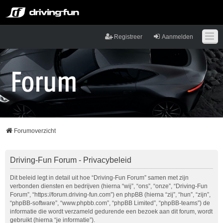
Registreer
Aanmelden
Forumoverzicht
Driving-Fun Forum - Privacybeleid
Dit beleid legt in detail uit hoe “Driving-Fun Forum” samen met zijn
verbonden diensten en bedrijven (hierna “wij”, “ons”, “onze”, “Driving-Fun
Forum”, “https://forum.driving-fun.com”) en phpBB (hierna “zij”, “hun”, “zijn”,
“phpBB-software”, “www.phpbb.com”, “phpBB Limited”, “phpBB-teams”) de
informatie die wordt verzameld gedurende een bezoek aan dit forum, wordt
gebruikt (hierna “je informatie”).