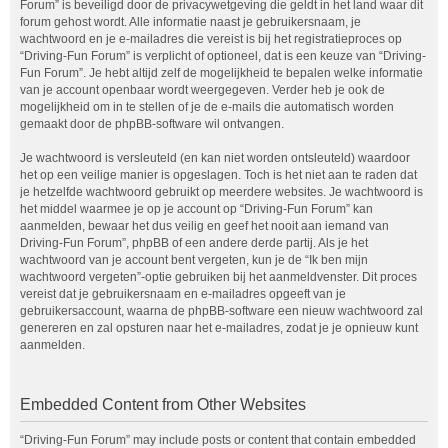
Forum” is beveiligd door de privacywetgeving die geldt in het land waar dit
forum gehost wordt. Alle informatie naast je gebruikersnaam, je
wachtwoord en je e-mailadres die vereist is bij het registratieproces op
“Driving-Fun Forum” is verplicht of optioneel, dat is een keuze van “Driving-
Fun Forum”. Je hebt altijd zelf de mogelijkheid te bepalen welke informatie
van je account openbaar wordt weergegeven. Verder heb je ook de
mogelijkheid om in te stellen of je de e-mails die automatisch worden
gemaakt door de phpBB-software wil ontvangen.
Je wachtwoord is versleuteld (en kan niet worden ontsleuteld) waardoor
het op een veilige manier is opgeslagen. Toch is het niet aan te raden dat
je hetzelfde wachtwoord gebruikt op meerdere websites. Je wachtwoord is
het middel waarmee je op je account op “Driving-Fun Forum” kan
aanmelden, bewaar het dus veilig en geef het nooit aan iemand van
Driving-Fun Forum”, phpBB of een andere derde partij. Als je het
wachtwoord van je account bent vergeten, kun je de “Ik ben mijn
wachtwoord vergeten”-optie gebruiken bij het aanmeldvenster. Dit proces
vereist dat je gebruikersnaam en e-mailadres opgeeft van je
gebruikersaccount, waarna de phpBB-software een nieuw wachtwoord zal
genereren en zal opsturen naar het e-mailadres, zodat je je opnieuw kunt
aanmelden.
Embedded Content from Other Websites
“Driving-Fun Forum” may include posts or content that contain embedded