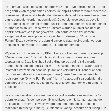
Je informatie wordt op twee manieren verzameld. De eerste manier is door
het gebruik van zogenaamde cookies. De phpBB-software maakt meerdere
cookies aan (kleine tekstbestanden die naar de tijdelijke internetbestanden
van je computer worden gedownload). De eerste twee cookies bevatten
een indentificatienummer (hierna “user-id”) en een anoniem sessienummer
(hierna “session-id”). Deze twee nummers worden automatisch door de
phpBB-software aan je toegewezen. Een derde cookie zal worden
aangemaakt wanneer je onderwerpen hebt gelezen op “Driving-Fun
Forum”. Deze cookie wordt gebruikt om op te slaan welke onderwerpen
gelezen zijn en verbetert daarmee je gebruikerservaring.
Wij kunnen ook buiten de phpBB-software cookies aanmaken wanneer je
“Driving-Fun Forum” bezoekt, hoewel dit document daarop niet van
toepassing is. Deze tekst heeft betrekking op de pagina’s die worden
aangemaakt door de phpBB-software. De tweede manier is waarin wij je
informatie verzamelen door wat je aan ons verstuurt. Dit is onder andere
het plaatsen als een anonieme gebruiker (hierna “anonieme berichten”),
registreren op “Driving-Fun Forum” (hierna “je account”) en berichten die
verstuurd zijn na je registratie en wanneer je bent aangemeld (hierna “je
berichten”).
Je account bevat minstens een unieke identificeerbare naam (hierna “je
gebruikersnaam”), een persoonlijk wachtwoord om te kunnen aanmelden
op je account (hierna “je wachtwoord”) en een persoonlijk, geldig e-
mailadres (hierna “je e-mail”). Je informatie voor je account op “Driving-Fun