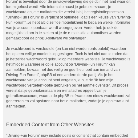
Forum” is beveiligd door de privacywetgeving die geldt in het land waar dit
forum gehost wordt. Alle informatie naast je gebruikersnaam, je
wachtwoord en je e-mailadres die vereist is bij het registratieproces op
“Driving-Fun Forum” is verplicht of optioneel, dat is een keuze van “Driving-
Fun Forum”. Je hebt altijd zelf de mogelijkheid te bepalen welke informatie
van je account openbaar wordt weergegeven. Verder heb je ook de
mogelijkheid om in te stellen of je de e-mails die automatisch worden
gemaakt door de phpBB-software wil ontvangen.
Je wachtwoord is versleuteld (en kan niet worden ontsleuteld) waardoor
het op een veilige manier is opgeslagen. Toch is het niet aan te raden dat
je hetzelfde wachtwoord gebruikt op meerdere websites. Je wachtwoord is
het middel waarmee je op je account op “Driving-Fun Forum” kan
aanmelden, bewaar het dus veilig en geef het nooit aan iemand van
Driving-Fun Forum”, phpBB of een andere derde partij. Als je het
wachtwoord van je account bent vergeten, kun je de “Ik ben mijn
wachtwoord vergeten”-optie gebruiken bij het aanmeldvenster. Dit proces
vereist dat je gebruikersnaam en e-mailadres opgeeft van je
gebruikersaccount, waarna de phpBB-software een nieuw wachtwoord zal
genereren en zal opsturen naar het e-mailadres, zodat je je opnieuw kunt
aanmelden.
Embedded Content from Other Websites
“Driving-Fun Forum” may include posts or content that contain embedded