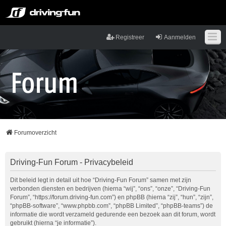
Registreer
Aanmelden
Forumoverzicht
Driving-Fun Forum - Privacybeleid
Dit beleid legt in detail uit hoe “Driving-Fun Forum” samen met zijn
verbonden diensten en bedrijven (hierna “wij”, “ons”, “onze”, “Driving-Fun
Forum”, “https://forum.driving-fun.com”) en phpBB (hierna “zij”, “hun”, “zijn”,
“phpBB-software”, “www.phpbb.com”, “phpBB Limited”, “phpBB-teams”) de
informatie die wordt verzameld gedurende een bezoek aan dit forum, wordt
gebruikt (hierna “je informatie”).