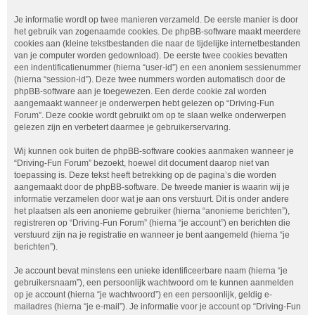
Je informatie wordt op twee manieren verzameld. De eerste manier is door
het gebruik van zogenaamde cookies. De phpBB-software maakt meerdere
cookies aan (kleine tekstbestanden die naar de tijdelijke internetbestanden
van je computer worden gedownload). De eerste twee cookies bevatten
een indentificatienummer (hierna “user-id”) en een anoniem sessienummer
(hierna “session-id”). Deze twee nummers worden automatisch door de
phpBB-software aan je toegewezen. Een derde cookie zal worden
aangemaakt wanneer je onderwerpen hebt gelezen op “Driving-Fun
Forum”. Deze cookie wordt gebruikt om op te slaan welke onderwerpen
gelezen zijn en verbetert daarmee je gebruikerservaring.
Wij kunnen ook buiten de phpBB-software cookies aanmaken wanneer je
“Driving-Fun Forum” bezoekt, hoewel dit document daarop niet van
toepassing is. Deze tekst heeft betrekking op de pagina’s die worden
aangemaakt door de phpBB-software. De tweede manier is waarin wij je
informatie verzamelen door wat je aan ons verstuurt. Dit is onder andere
het plaatsen als een anonieme gebruiker (hierna “anonieme berichten”),
registreren op “Driving-Fun Forum” (hierna “je account”) en berichten die
verstuurd zijn na je registratie en wanneer je bent aangemeld (hierna “je
berichten”).
Je account bevat minstens een unieke identificeerbare naam (hierna “je
gebruikersnaam”), een persoonlijk wachtwoord om te kunnen aanmelden
op je account (hierna “je wachtwoord”) en een persoonlijk, geldig e-
mailadres (hierna “je e-mail”). Je informatie voor je account op “Driving-Fun