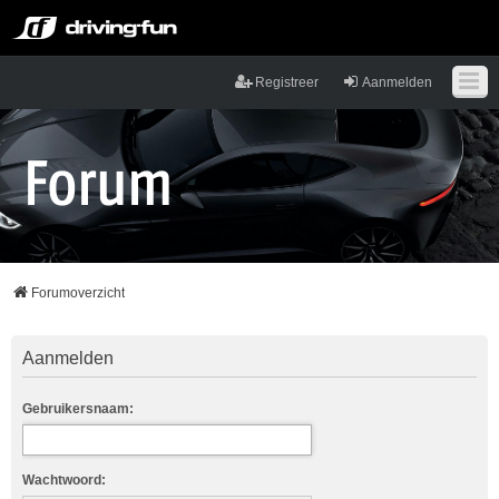
Registreer
Aanmelden
Forumoverzicht
Aanmelden
Gebruikersnaam:
Wachtwoord: