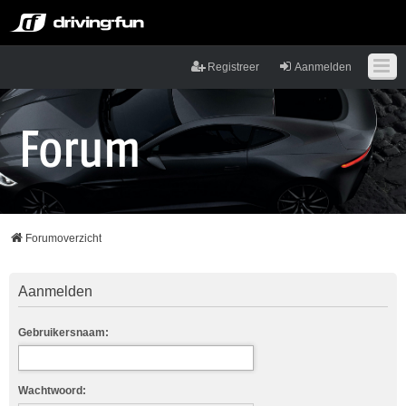
Registreer
Aanmelden
Forumoverzicht
Aanmelden
Gebruikersnaam:
Wachtwoord: